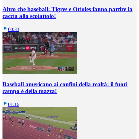
Altro che baseball: Tigres e Orioles fanno partire la
caccia allo scoiattolo!
00:33
Baseball americano ai confini della realtà: il fuori
campo è della mazza!
01:16