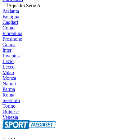
Squadra Serie A
Atalanta
Bologna
Cagliari
Como
Fiorentina
Frosinone
Genoa
Inter
Juventus
Lazio
Lecce
Milan
Monza
Napoli
Parma
Roma
Sassuolo
Torino
Udinese
Venezia