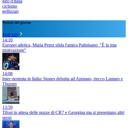
giro d'italia
ciclismo
pellizzari
Notizie del giorno
Vedi tutti
14:10
Europei atletica, Maria Perez sfida l'amica Palmisano: "È la mia
motivazione"
14:08
Inter rientrata in Italia: Stones debutta ad Appiano, riecco Lautaro e
Thuram
13:59
Tifosi in attesa delle nozze di CR7 e Georgina ma si presentano altri
sposi