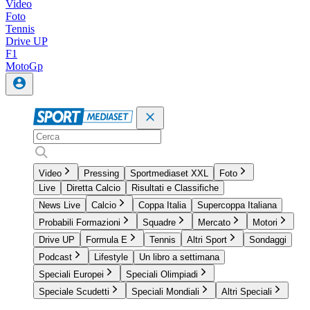
Video
Foto
Tennis
Drive UP
F1
MotoGp
Video
Pressing
Sportmediaset XXL
Foto
Live
Diretta Calcio
Risultati e Classifiche
News Live
Calcio
Coppa Italia
Supercoppa Italiana
Probabili Formazioni
Squadre
Mercato
Motori
Drive UP
Formula E
Tennis
Altri Sport
Sondaggi
Podcast
Lifestyle
Un libro a settimana
Speciali Europei
Speciali Olimpiadi
Speciale Scudetti
Speciali Mondiali
Altri Speciali