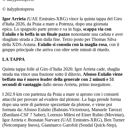
© italyphotopress
Igor Arrieta
(UAE Emirates-XRG) vince la quinta tappa del Giro
d'Italia 2026, da Praia a mare a Potenza, dopo una giornata
epica. Lo spagnolo parte presto e va in fuga,
scappa via con
Eulalio e lo beffa in un finale pazzo
nonostante una caduta e aver
sbagliato strada a 2km dalla fine. Terzo posto per Thomas Silva
della XDS-Astana.
Eulalio si consola con la maglia rosa
, con il
gruppo principale che arriva con oltre sette minuti di ritardo.
LA TAPPA
Quinta tappa folle al Giro d’Italia 2026: Igor Arrieta cade, sbaglia
strada ma vince una frazione sotto il diluvio,
Afonso Eulalio viene
beffato ma è nuovo leader della generale con 2 minuti e 51
secondi di vantaggio
dallo stesso Arrieta, primo inseguitore.
I 202.9 km con partenza da Praia a mare si aprono con i consueti
attacchi per provare ad evadere dal plotone. La fuga prende forma
dopo una serie di partenze spezzettate da plotone, e viene poi
formata da: Afonso Eulalio (Bahrain-Victorious), Manuele Tarozzi
(Bardiani-CSF 7 Saber), Lorenzo Milesi ed Einer Rubio (Movistar),
Igor Arrieta e Jhonatan Narvaez (UAE Emirates-XRG), Ben Turner
(Netcompany Ineos), Gianmarco Garofoli (Soudal Quick-Step),