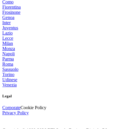
Como
Fiorentina
Frosinone
Genoa
Inter
Juventus
Lazio
Lecce
Milan
Monza
Napoli
Parma
Roma
Sassuolo
Torino
Udinese
Venezia
Legal
Corporate
Cookie Policy
Privacy Policy