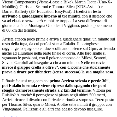
Victori Campenaerts (Visma-Lease a Bike), Martin Tjotta (Uno-X-
Mobility), Christian Scaroni e Thomas Silva (XDS-Astana) e
Darren Rafferty (EF-Education-EasyPost).
I tredici in testa
arrivano a guadagnare intorno ai tre minuti
, con il distacco che
va ad elastico senza però cambiare troppo. La vera differenza di
giornata la fa la Montagna Grande di Viggiano, posta a poco meno
di 60 km dal termine.
Arrieta attacca poco prima e arriva a guadagnare quasi un minuto sul
resto della fuga, da cui però si stacca Eulalio. Il portoghese
raggiunge lo spagnolo e i due scollinano insieme sul Gpm, arrivando
anche ad allungare nella parte finale di corsa. Alle loro spalle si
sgranano le posizioni, con il poker composto da Milesi, Scaroni,
Silva e Garofoli ad inseguire a circa un minuto.
Nelle retrovie
invece il gruppo crolla a oltre 7’, con Ciccone che stoicamente
prova a tirare per difendere (senza successo) la sua maglia rosa
.
Il finale è quasi tragicomico:
prima Arrieta scivola e perde 30’’
,
poi Eulalio lo emula e viene ripreso dallo spagnolo che però
sbaglia clamorosamente strada a 2 km dal termine
. Vittoria per
Eulalio? Altroché: il portoghese si pianta negli ultimi 500 metri,
Arrieta ricuce il divario con il rivale e trionfa a sorpresa. Terzo posto
per Thomas Silva, quarto Milesi. A oltre sette minuti il gruppo, con
Vingegaard, Pellizzari e gli altri che adesso devono inseguire.