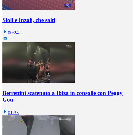
Sioli e Inzoli, che salti
00:24
Berrettini scatenato a Ibiza in consolle con Peggy
Gou
01:33