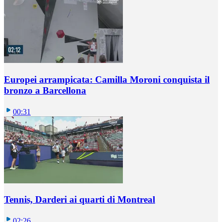
Europei arrampicata: Camilla Moroni conquista il
bronzo a Barcellona
00:31
Tennis, Darderi ai quarti di Montreal
02:26