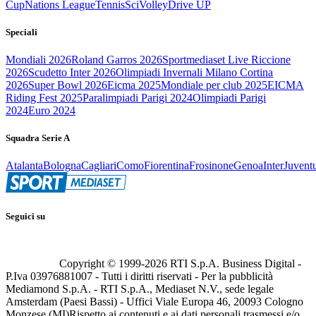
Cup
Nations League
Tennis
Sci
Volley
Drive UP
Speciali
Mondiali 2026
Roland Garros 2026
Sportmediaset Live Riccione
2026
Scudetto Inter 2026
Olimpiadi Invernali Milano Cortina
2026
Super Bowl 2026
Eicma 2025
Mondiale per club 2025
EICMA
Riding Fest 2025
Paralimpiadi Parigi 2024
Olimpiadi Parigi
2024
Euro 2024
Squadra Serie A
Atalanta
Bologna
Cagliari
Como
Fiorentina
Frosinone
Genoa
Inter
Juvent
Seguici su
Copyright © 1999-
2026
RTI S.p.A. Business Digital -
P.Iva 03976881007 - Tutti i diritti riservati - Per la pubblicità
Mediamond S.p.A. - RTI S.p.A., Mediaset N.V., sede legale
Amsterdam (Paesi Bassi) - Uffici Viale Europa 46, 20093 Cologno
Monzese (MI)
Rispetto ai contenuti e ai dati personali trasmessi e/o