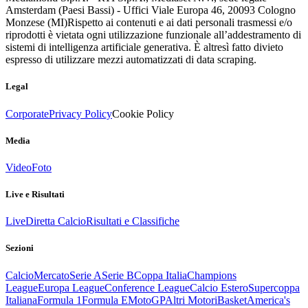
Amsterdam (Paesi Bassi) - Uffici Viale Europa 46, 20093 Cologno
Monzese (MI)
Rispetto ai contenuti e ai dati personali trasmessi e/o
riprodotti è vietata ogni utilizzazione funzionale all’addestramento di
sistemi di intelligenza artificiale generativa. È altresì fatto divieto
espresso di utilizzare mezzi automatizzati di data scraping.
Legal
Corporate
Privacy Policy
Cookie Policy
Media
Video
Foto
Live e Risultati
Live
Diretta Calcio
Risultati e Classifiche
Sezioni
Calcio
Mercato
Serie A
Serie B
Coppa Italia
Champions
League
Europa League
Conference League
Calcio Estero
Supercoppa
Italiana
Formula 1
Formula E
MotoGP
Altri Motori
Basket
America's