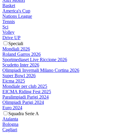
Altri Motori
Basket
America's Cup
Nations League
Tennis
Sci
Volley
Drive UP
Speciali
Mondiali 2026
Roland Garros 2026
Sportmediaset Live Riccione 2026
Scudetto Inter 2026
Olimpiadi Invernali Milano Cortina 2026
Super Bowl 2026
Eicma 2025
Mondiale per club 2025
EICMA Riding Fest 2025
Paralimpiadi Parigi 2024
Olimpiadi Parigi 2024
Euro 2024
Squadra Serie A
Atalanta
Bologna
Cagliari