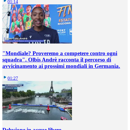
01:14
"Mondiale? Proveremo a competere contro ogni
squadra". Olbis Andrè racconta il percorso di
avvicinamento ai prossimi mondiali in Germania.
01:27
Delusione in acque libere