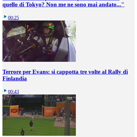
quello di Tokyo? Non me ne sono mai andato..."
00:25
Terrore per Evans: si cappotta tre volte al Rally di
Finlandia
00:43