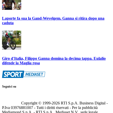
Laporte fa sua la Gand-Wevelgem. Ganna si ritira dopo una
caduta
Giro d'Italia, Filippo Ganna domina la decima tappa. Eulalio
difende la Maglia rosa
Seguici su
Copyright © 1999-
2026
RTI S.p.A. Business Digital -
P.Iva 03976881007 - Tutti i diritti riservati - Per la pubblicità
Mediamond S.p.A. - RTI S.p.A., Mediaset N.V., sede legale