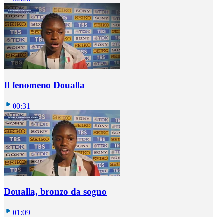
Il fenomeno Doualla
00:31
Doualla, bronzo da sogno
01:09