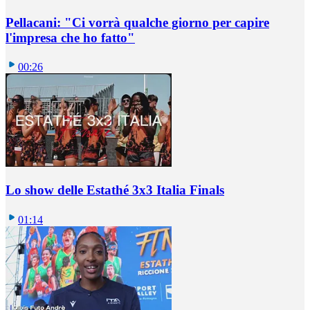
Pellacani: "Ci vorrà qualche giorno per capire
l'impresa che ho fatto"
00:26
Lo show delle Estathé 3x3 Italia Finals
01:14