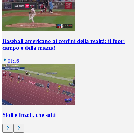
Baseball americano ai confini della realtà: il fuori
campo è della mazza!
01:16
Sioli e Inzoli, che salti