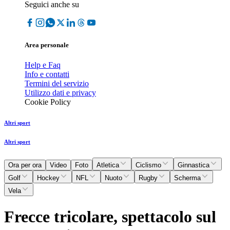
Seguici anche su
Area personale
Help e Faq
Info e contatti
Termini del servizio
Utilizzo dati e privacy
Cookie Policy
Altri sport
Altri sport
Ora per ora
Video
Foto
Atletica
Ciclismo
Ginnastica
Golf
Hockey
NFL
Nuoto
Rugby
Scherma
Vela
Frecce tricolare, spettacolo sul