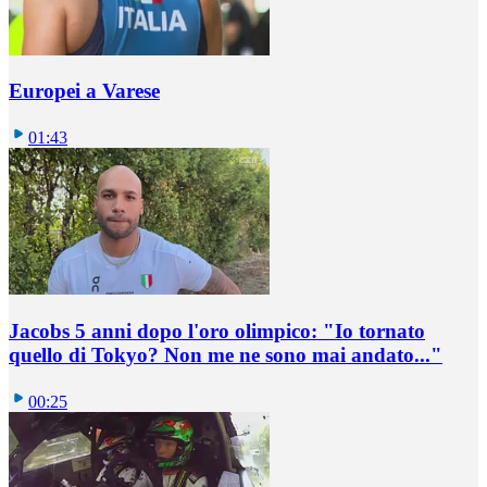
Europei a Varese
01:43
Jacobs 5 anni dopo l'oro olimpico: "Io tornato
quello di Tokyo? Non me ne sono mai andato..."
00:25