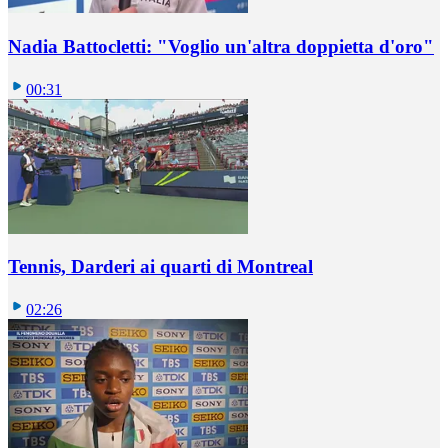
Nadia Battocletti: "Voglio un'altra doppietta d'oro"
00:31
Tennis, Darderi ai quarti di Montreal
02:26