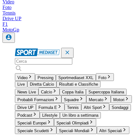
Video
Foto
Tennis
Drive UP
F1
MotoGp
Video
Pressing
Sportmediaset XXL
Foto
Live
Diretta Calcio
Risultati e Classifiche
News Live
Calcio
Coppa Italia
Supercoppa Italiana
Probabili Formazioni
Squadre
Mercato
Motori
Drive UP
Formula E
Tennis
Altri Sport
Sondaggi
Podcast
Lifestyle
Un libro a settimana
Speciali Europei
Speciali Olimpiadi
Speciale Scudetti
Speciali Mondiali
Altri Speciali