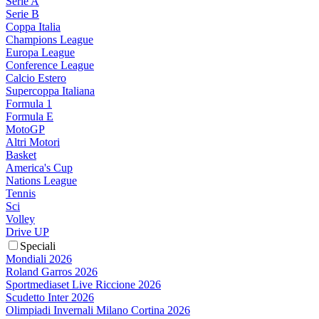
Serie A
Serie B
Coppa Italia
Champions League
Europa League
Conference League
Calcio Estero
Supercoppa Italiana
Formula 1
Formula E
MotoGP
Altri Motori
Basket
America's Cup
Nations League
Tennis
Sci
Volley
Drive UP
Speciali
Mondiali 2026
Roland Garros 2026
Sportmediaset Live Riccione 2026
Scudetto Inter 2026
Olimpiadi Invernali Milano Cortina 2026