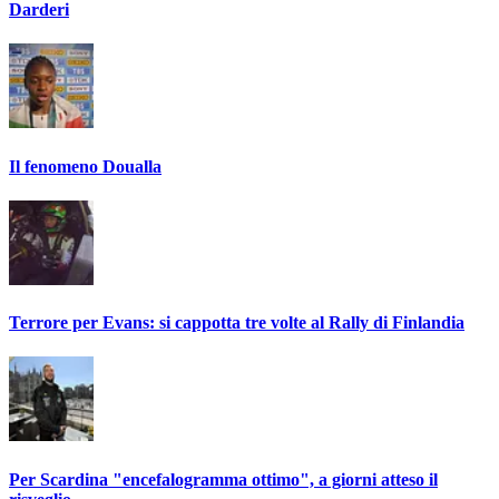
Darderi
Il fenomeno Doualla
Terrore per Evans: si cappotta tre volte al Rally di Finlandia
Per Scardina "encefalogramma ottimo", a giorni atteso il