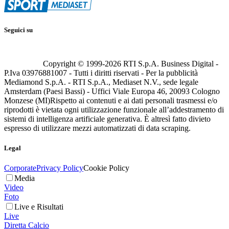
Seguici su
Copyright © 1999-
2026
RTI S.p.A. Business Digital -
P.Iva 03976881007 - Tutti i diritti riservati - Per la pubblicità
Mediamond S.p.A. - RTI S.p.A., Mediaset N.V., sede legale
Amsterdam (Paesi Bassi) - Uffici Viale Europa 46, 20093 Cologno
Monzese (MI)
Rispetto ai contenuti e ai dati personali trasmessi e/o
riprodotti è vietata ogni utilizzazione funzionale all’addestramento di
sistemi di intelligenza artificiale generativa. È altresì fatto divieto
espresso di utilizzare mezzi automatizzati di data scraping.
Legal
Corporate
Privacy Policy
Cookie Policy
Media
Video
Foto
Live e Risultati
Live
Diretta Calcio