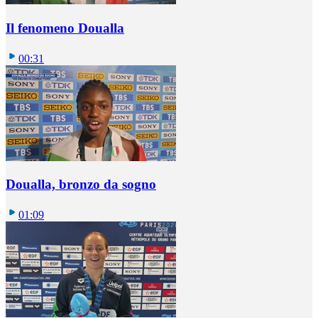
Il fenomeno Doualla
00:31
Doualla, bronzo da sogno
01:09