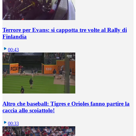
Terrore per Evans: si cappotta tre volte al Rally di
Finlandia
00:43
Altro che baseball: Tigres e Orioles fanno partire la
caccia allo scoiattolo!
00:33