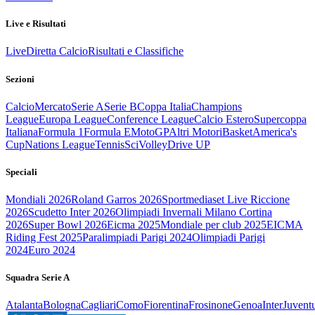
Live e Risultati
Live
Diretta Calcio
Risultati e Classifiche
Sezioni
Calcio
Mercato
Serie A
Serie B
Coppa Italia
Champions
League
Europa League
Conference League
Calcio Estero
Supercoppa
Italiana
Formula 1
Formula E
MotoGP
Altri Motori
Basket
America's
Cup
Nations League
Tennis
Sci
Volley
Drive UP
Speciali
Mondiali 2026
Roland Garros 2026
Sportmediaset Live Riccione
2026
Scudetto Inter 2026
Olimpiadi Invernali Milano Cortina
2026
Super Bowl 2026
Eicma 2025
Mondiale per club 2025
EICMA
Riding Fest 2025
Paralimpiadi Parigi 2024
Olimpiadi Parigi
2024
Euro 2024
Squadra Serie A
Atalanta
Bologna
Cagliari
Como
Fiorentina
Frosinone
Genoa
Inter
Juvent