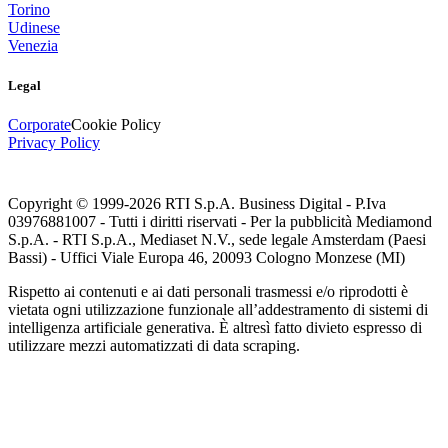
Torino
Udinese
Venezia
Legal
Corporate
Cookie Policy
Privacy Policy
Copyright © 1999-
2026
RTI S.p.A. Business Digital - P.Iva
03976881007 - Tutti i diritti riservati - Per la pubblicità Mediamond
S.p.A. - RTI S.p.A., Mediaset N.V., sede legale Amsterdam (Paesi
Bassi) - Uffici Viale Europa 46, 20093 Cologno Monzese (MI)
Rispetto ai contenuti e ai dati personali trasmessi e/o riprodotti è
vietata ogni utilizzazione funzionale all’addestramento di sistemi di
intelligenza artificiale generativa. È altresì fatto divieto espresso di
utilizzare mezzi automatizzati di data scraping.