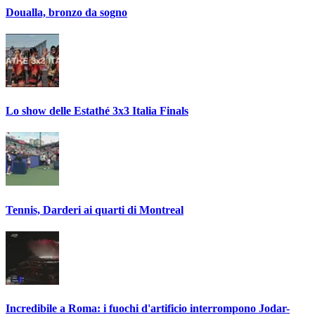
Doualla, bronzo da sogno
Lo show delle Estathé 3x3 Italia Finals
Tennis, Darderi ai quarti di Montreal
Incredibile a Roma: i fuochi d'artificio interrompono Jodar-