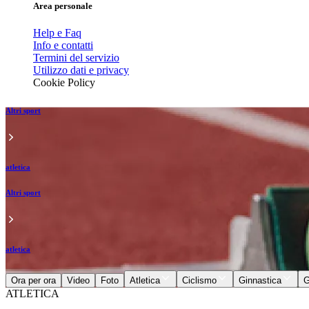
Area personale
Help e Faq
Info e contatti
Termini del servizio
Utilizzo dati e privacy
Cookie Policy
Altri sport
atletica
Altri sport
atletica
Ora per ora
Video
Foto
Atletica
Ciclismo
Ginnastica
G
ATLETICA