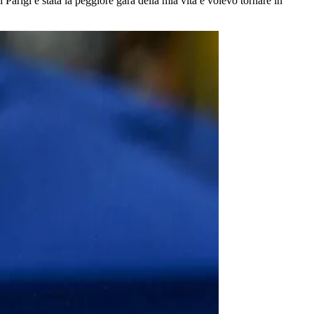
Parigi è stata la peggiore gara della mia vita e volevo tornare in