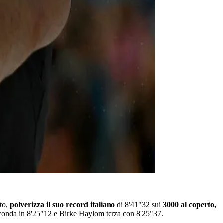
to,
polverizza il suo record italiano
di 8'41"32 sui
3000 al coperto,
econda in 8'25"12 e Birke Haylom terza con 8'25"37.