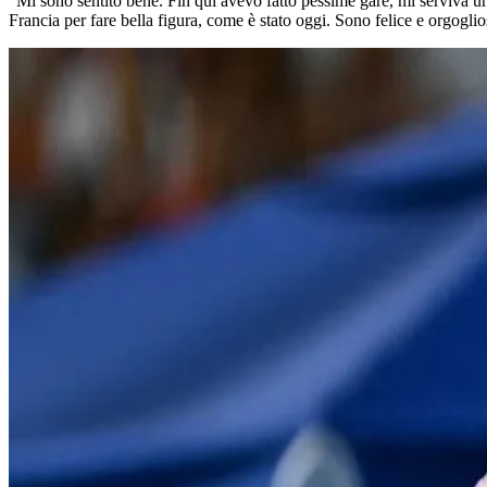
"Mi sono sentito bene. Fin qui avevo fatto pessime gare, mi serviva un'
Francia per fare bella figura, come è stato oggi. Sono felice e orgogli