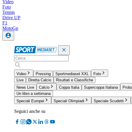
Video
Foto
Tennis
Drive UP
F1
MotoGp
Video
Pressing
Sportmediaset XXL
Foto
Live
Diretta Calcio
Risultati e Classifiche
News Live
Calcio
Coppa Italia
Supercoppa Italiana
Proba
Un libro a settimana
Speciali Europei
Speciali Olimpiadi
Speciale Scudetti
Seguici anche su