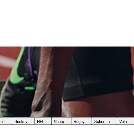
olf
Hockey
NFL
Nuoto
Rugby
Scherma
Vela