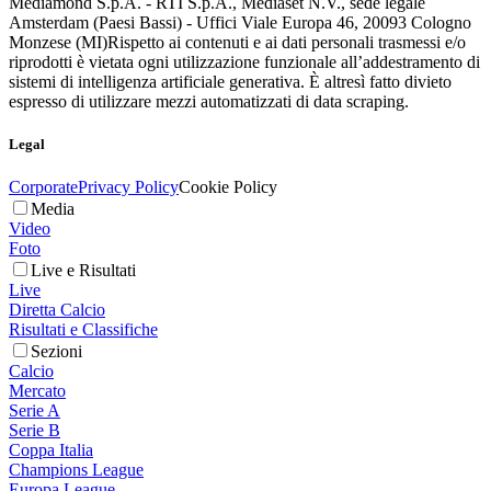
Mediamond S.p.A. - RTI S.p.A., Mediaset N.V., sede legale
Amsterdam (Paesi Bassi) - Uffici Viale Europa 46, 20093 Cologno
Monzese (MI)
Rispetto ai contenuti e ai dati personali trasmessi e/o
riprodotti è vietata ogni utilizzazione funzionale all’addestramento di
sistemi di intelligenza artificiale generativa. È altresì fatto divieto
espresso di utilizzare mezzi automatizzati di data scraping.
Legal
Corporate
Privacy Policy
Cookie Policy
Media
Video
Foto
Live e Risultati
Live
Diretta Calcio
Risultati e Classifiche
Sezioni
Calcio
Mercato
Serie A
Serie B
Coppa Italia
Champions League
Europa League