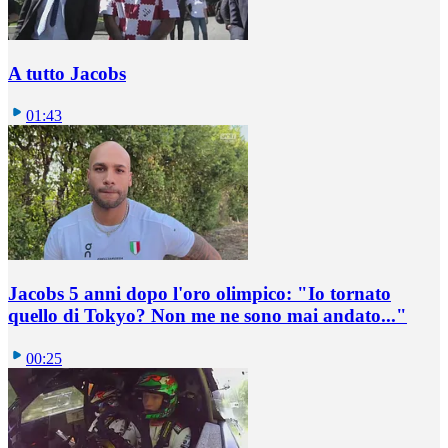
A tutto Jacobs
01:43
Jacobs 5 anni dopo l'oro olimpico: "Io tornato
quello di Tokyo? Non me ne sono mai andato..."
00:25