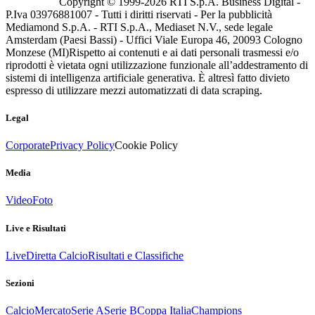
Copyright © 1999-
2026
RTI S.p.A. Business Digital -
P.Iva 03976881007 - Tutti i diritti riservati - Per la pubblicità
Mediamond S.p.A. - RTI S.p.A., Mediaset N.V., sede legale
Amsterdam (Paesi Bassi) - Uffici Viale Europa 46, 20093 Cologno
Monzese (MI)
Rispetto ai contenuti e ai dati personali trasmessi e/o
riprodotti è vietata ogni utilizzazione funzionale all’addestramento di
sistemi di intelligenza artificiale generativa. È altresì fatto divieto
espresso di utilizzare mezzi automatizzati di data scraping.
Legal
Corporate
Privacy Policy
Cookie Policy
Media
Video
Foto
Live e Risultati
Live
Diretta Calcio
Risultati e Classifiche
Sezioni
Calcio
Mercato
Serie A
Serie B
Coppa Italia
Champions