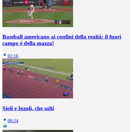
Baseball americano ai confini della realtà: il fuori
campo è della mazza!
01:16
Sioli e Inzoli, che salti
00:24