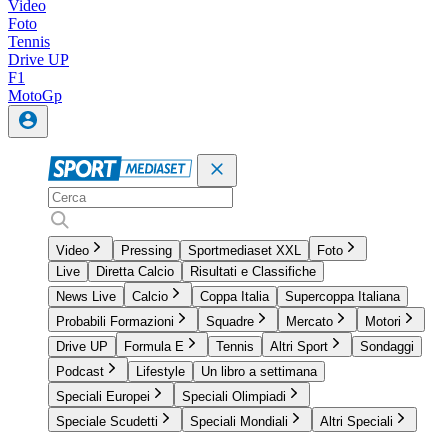
Video
Foto
Tennis
Drive UP
F1
MotoGp
Video
Pressing
Sportmediaset XXL
Foto
Live
Diretta Calcio
Risultati e Classifiche
News Live
Calcio
Coppa Italia
Supercoppa Italiana
Probabili Formazioni
Squadre
Mercato
Motori
Drive UP
Formula E
Tennis
Altri Sport
Sondaggi
Podcast
Lifestyle
Un libro a settimana
Speciali Europei
Speciali Olimpiadi
Speciale Scudetti
Speciali Mondiali
Altri Speciali