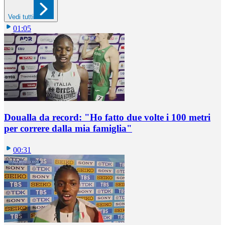
Vedi tutti
01:05
Doualla da record: "Ho fatto due volte i 100 metri
per correre dalla mia famiglia"
00:31