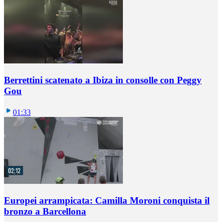
Berrettini scatenato a Ibiza in consolle con Peggy
Gou
01:33
Europei arrampicata: Camilla Moroni conquista il
bronzo a Barcellona