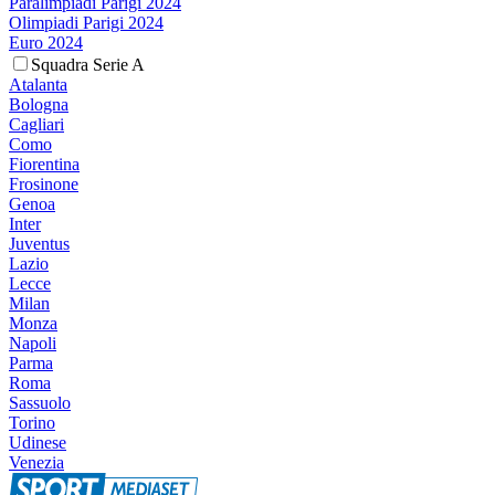
Paralimpiadi Parigi 2024
Olimpiadi Parigi 2024
Euro 2024
Squadra Serie A
Atalanta
Bologna
Cagliari
Como
Fiorentina
Frosinone
Genoa
Inter
Juventus
Lazio
Lecce
Milan
Monza
Napoli
Parma
Roma
Sassuolo
Torino
Udinese
Venezia