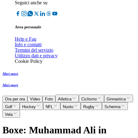
Seguici anche su
Area personale
Help e Faq
Info e contatti
Termini del servizio
Utilizzo dati e privacy
Cookie Policy
Altri sport
Altri sport
Ora per ora
Video
Foto
Atletica
Ciclismo
Ginnastica
Golf
Hockey
NFL
Nuoto
Rugby
Scherma
Vela
Boxe: Muhammad Ali in