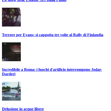
Terrore per Evans: si cappotta tre volte al Rally di Finlandia
Incredibile a Roma: i fuochi d'artificio interrompono Jodar-
Darderi
Delusione in acque libere