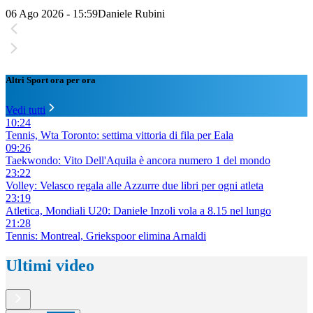
06 Ago 2026 - 15:59
Daniele Rubini
Altri Sport ora per ora
Vedi tutti
10:24
Tennis, Wta Toronto: settima vittoria di fila per Eala
09:26
Taekwondo: Vito Dell'Aquila è ancora numero 1 del mondo
23:22
Volley: Velasco regala alle Azzurre due libri per ogni atleta
23:19
Atletica, Mondiali U20: Daniele Inzoli vola a 8.15 nel lungo
21:28
Tennis: Montreal, Griekspoor elimina Arnaldi
Ultimi video