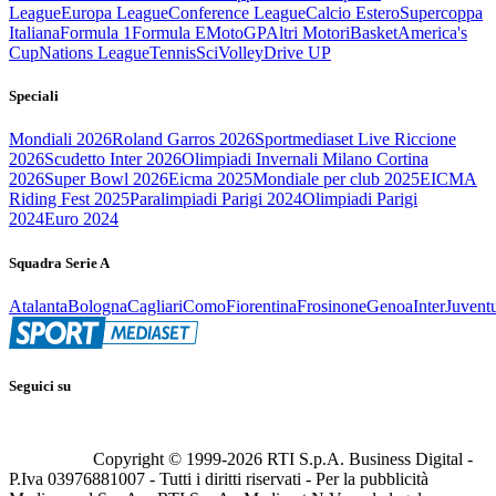
League
Europa League
Conference League
Calcio Estero
Supercoppa
Italiana
Formula 1
Formula E
MotoGP
Altri Motori
Basket
America's
Cup
Nations League
Tennis
Sci
Volley
Drive UP
Speciali
Mondiali 2026
Roland Garros 2026
Sportmediaset Live Riccione
2026
Scudetto Inter 2026
Olimpiadi Invernali Milano Cortina
2026
Super Bowl 2026
Eicma 2025
Mondiale per club 2025
EICMA
Riding Fest 2025
Paralimpiadi Parigi 2024
Olimpiadi Parigi
2024
Euro 2024
Squadra Serie A
Atalanta
Bologna
Cagliari
Como
Fiorentina
Frosinone
Genoa
Inter
Juvent
Seguici su
Copyright © 1999-
2026
RTI S.p.A. Business Digital -
P.Iva 03976881007 - Tutti i diritti riservati - Per la pubblicità