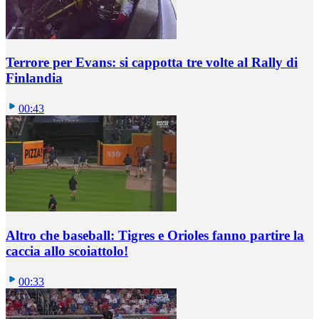
Terrore per Evans: si cappotta tre volte al Rally di
Finlandia
00:43
Altro che baseball: Tigres e Orioles fanno partire la
caccia allo scoiattolo!
00:33