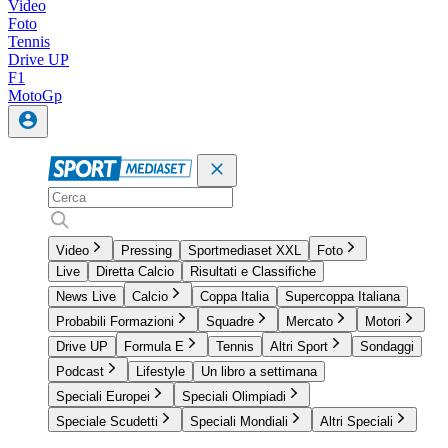
Video
Foto
Tennis
Drive UP
F1
MotoGp
Video
Pressing
Sportmediaset XXL
Foto
Live
Diretta Calcio
Risultati e Classifiche
News Live
Calcio
Coppa Italia
Supercoppa Italiana
Probabili Formazioni
Squadre
Mercato
Motori
Drive UP
Formula E
Tennis
Altri Sport
Sondaggi
Podcast
Lifestyle
Un libro a settimana
Speciali Europei
Speciali Olimpiadi
Speciale Scudetti
Speciali Mondiali
Altri Speciali