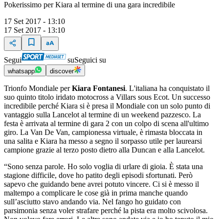
Pokerissimo per Kiara al termine di una gara incredibile
17 Set 2017 - 13:10
17 Set 2017 - 13:10
Segui
su
Seguici su
whatsapp
discover
Trionfo Mondiale per
Kiara Fontanesi
. L'italiana ha conquistato il
suo quinto titolo iridato motocross a Villars sous Ecot. Un successo
incredibile perché Kiara si è presa il Mondiale con un solo punto di
vantaggio sulla Lancelot al termine di un weekend pazzesco. La
festa è arrivata al termine di gara 2 con un colpo di scena all'ultimo
giro. La Van De Van, campionessa virtuale, è rimasta bloccata in
una salita e Kiara ha messo a segno il sorpasso utile per laurearsi
campione grazie al terzo posto dietro alla Duncan e alla Lancelot.
“Sono senza parole. Ho solo voglia di urlare di gioia. È stata una
stagione difficile, dove ho patito degli episodi sfortunati. Però
sapevo che guidando bene avrei potuto vincere. Ci si è messo il
maltempo a complicare le cose già in prima manche quando
sull’asciutto stavo andando via. Nel fango ho guidato con
parsimonia senza voler strafare perché la pista era molto scivolosa.