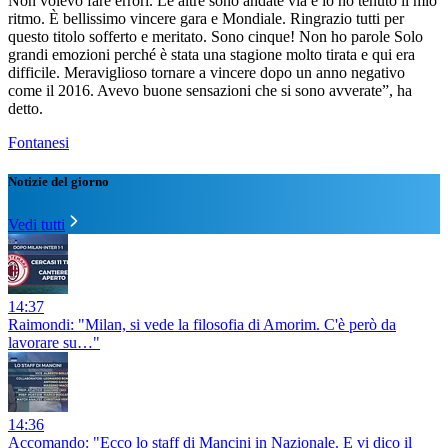
Non volevo fare errori. Le altre sono andate via e io ho tenuto il mio
ritmo. È bellissimo vincere gara e Mondiale. Ringrazio tutti per
questo titolo sofferto e meritato. Sono cinque! Non ho parole Solo
grandi emozioni perché è stata una stagione molto tirata e qui era
difficile. Meraviglioso tornare a vincere dopo un anno negativo
come il 2016. Avevo buone sensazioni che si sono avverate”, ha
detto.
Fontanesi
Notizie del giorno
Vedi tutti
14:37
Raimondi: "Milan, si vede la filosofia di Amorim. C'è però da
lavorare su…"
14:36
Accomando: "Ecco lo staff di Mancini in Nazionale. E vi dico il