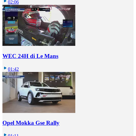
02:06
WEC 24H di Le Mans
01:42
Opel Mokka Gse Rally
01:11