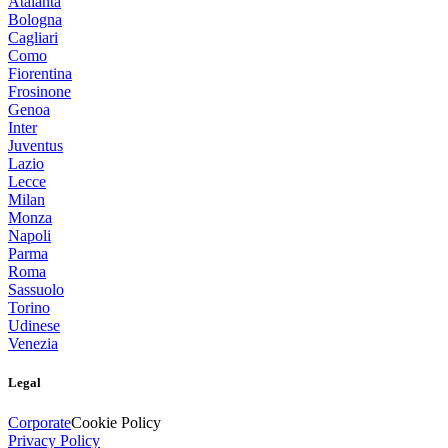
Atalanta
Bologna
Cagliari
Como
Fiorentina
Frosinone
Genoa
Inter
Juventus
Lazio
Lecce
Milan
Monza
Napoli
Parma
Roma
Sassuolo
Torino
Udinese
Venezia
Legal
Corporate
Cookie Policy
Privacy Policy