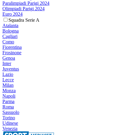
Paralimpiadi Parigi 2024
Olimpiadi Parigi 2024
Euro 2024
Squadra Serie A
Atalanta
Bologna
Cagliari
Como
Fiorentina
Frosinone
Genoa
Inter
Juventus
Lazio
Lecce
Milan
Monza
Napoli
Parma
Roma
Sassuolo
Torino
Udinese
Venezia