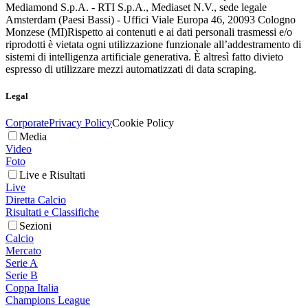
Mediamond S.p.A. - RTI S.p.A., Mediaset N.V., sede legale
Amsterdam (Paesi Bassi) - Uffici Viale Europa 46, 20093 Cologno
Monzese (MI)
Rispetto ai contenuti e ai dati personali trasmessi e/o
riprodotti è vietata ogni utilizzazione funzionale all’addestramento di
sistemi di intelligenza artificiale generativa. È altresì fatto divieto
espresso di utilizzare mezzi automatizzati di data scraping.
Legal
Corporate
Privacy Policy
Cookie Policy
Media
Video
Foto
Live e Risultati
Live
Diretta Calcio
Risultati e Classifiche
Sezioni
Calcio
Mercato
Serie A
Serie B
Coppa Italia
Champions League