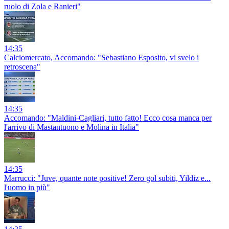
ruolo di Zola e Ranieri"
14:35
Calciomercato, Accomando: "Sebastiano Esposito, vi svelo i
retroscena"
14:35
Accomando: "Maldini-Cagliari, tutto fatto! Ecco cosa manca per
l'arrivo di Mastantuono e Molina in Italia"
14:35
Marrucci: "Juve, quante note positive! Zero gol subiti, Yildiz e...
l'uomo in più"