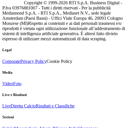
Copyright © 1999-
2026
RTI S.p.A. Business Digital -
P.Iva 03976881007 - Tutti i diritti riservati - Per la pubblicità
Mediamond S.p.A. - RTI S.p.A., Mediaset N.V., sede legale
Amsterdam (Paesi Bassi) - Uffici Viale Europa 46, 20093 Cologno
Monzese (MI)
Rispetto ai contenuti e ai dati personali trasmessi e/o
riprodotti è vietata ogni utilizzazione funzionale all’addestramento di
sistemi di intelligenza artificiale generativa. È altresì fatto divieto
espresso di utilizzare mezzi automatizzati di data scraping.
Legal
Corporate
Privacy Policy
Cookie Policy
Media
Video
Foto
Live e Risultati
Live
Diretta Calcio
Risultati e Classifiche
Sezioni