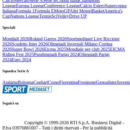
Calcio
Mercato
Serie A
Serie B
Coppa Italia
Champions
League
Europa League
Conference League
Calcio Estero
Supercoppa
Italiana
Formula 1
Formula E
MotoGP
Altri Motori
Basket
America's
Cup
Nations League
Tennis
Sci
Volley
Drive UP
Speciali
Mondiali 2026
Roland Garros 2026
Sportmediaset Live Riccione
2026
Scudetto Inter 2026
Olimpiadi Invernali Milano Cortina
2026
Super Bowl 2026
Eicma 2025
Mondiale per club 2025
EICMA
Riding Fest 2025
Paralimpiadi Parigi 2024
Olimpiadi Parigi
2024
Euro 2024
Squadra Serie A
Atalanta
Bologna
Cagliari
Como
Fiorentina
Frosinone
Genoa
Inter
Juvent
Seguici su
Copyright © 1999-
2026
RTI S.p.A. Business Digital -
P.Iva 03976881007 - Tutti i diritti riservati - Per la pubblicità