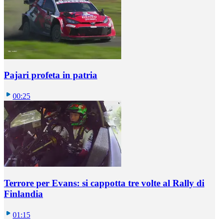
Pajari profeta in patria
00:25
Terrore per Evans: si cappotta tre volte al Rally di
Finlandia
01:15