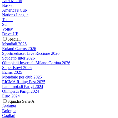
Altri Motori
Basket
America's Cup
Nations League
Tennis
Sci
Volley
Drive UP
Speciali
Mondiali 2026
Roland Garros 2026
Sportmediaset Live Riccione 2026
Scudetto Inter 2026
Olimpiadi Invernali Milano Cortina 2026
Super Bowl 2026
Eicma 2025
Mondiale per club 2025
EICMA Riding Fest 2025
Paralimpiadi Parigi 2024
Olimpiadi Parigi 2024
Euro 2024
Squadra Serie A
Atalanta
Bologna
Cagliari