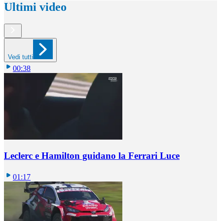
Ultimi video
Vedi tutti
00:38
Leclerc e Hamilton guidano la Ferrari Luce
01:17