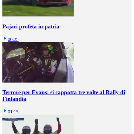
Pajari profeta in patria
00:25
Terrore per Evans: si cappotta tre volte al Rally di
Finlandia
01:15