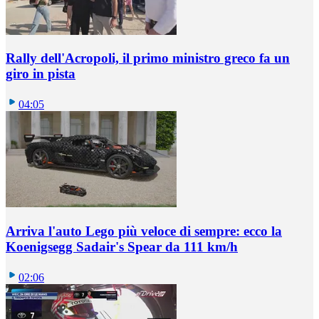
Rally dell'Acropoli, il primo ministro greco fa un
giro in pista
04:05
Arriva l'auto Lego più veloce di sempre: ecco la
Koenigsegg Sadair's Spear da 111 km/h
02:06