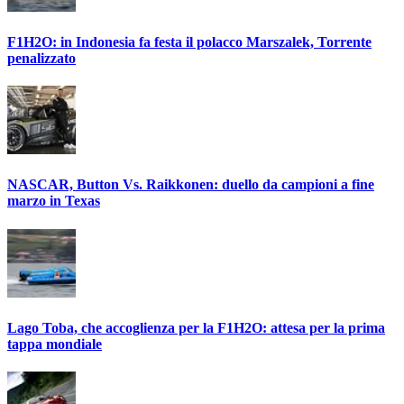
F1H2O: in Indonesia fa festa il polacco Marszalek, Torrente
penalizzato
NASCAR, Button Vs. Raikkonen: duello da campioni a fine
marzo in Texas
Lago Toba, che accoglienza per la F1H2O: attesa per la prima
tappa mondiale