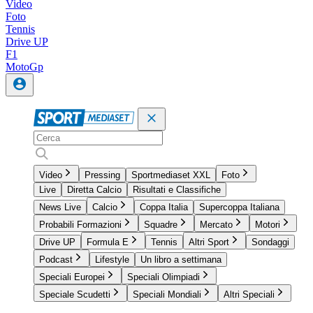
Video
Foto
Tennis
Drive UP
F1
MotoGp
Video
Pressing
Sportmediaset XXL
Foto
Live
Diretta Calcio
Risultati e Classifiche
News Live
Calcio
Coppa Italia
Supercoppa Italiana
Probabili Formazioni
Squadre
Mercato
Motori
Drive UP
Formula E
Tennis
Altri Sport
Sondaggi
Podcast
Lifestyle
Un libro a settimana
Speciali Europei
Speciali Olimpiadi
Speciale Scudetti
Speciali Mondiali
Altri Speciali