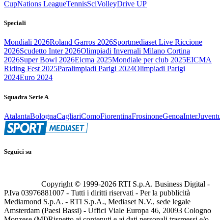
Cup
Nations League
Tennis
Sci
Volley
Drive UP
Speciali
Mondiali 2026
Roland Garros 2026
Sportmediaset Live Riccione
2026
Scudetto Inter 2026
Olimpiadi Invernali Milano Cortina
2026
Super Bowl 2026
Eicma 2025
Mondiale per club 2025
EICMA
Riding Fest 2025
Paralimpiadi Parigi 2024
Olimpiadi Parigi
2024
Euro 2024
Squadra Serie A
Atalanta
Bologna
Cagliari
Como
Fiorentina
Frosinone
Genoa
Inter
Juvent
Seguici su
Copyright © 1999-
2026
RTI S.p.A. Business Digital -
P.Iva 03976881007 - Tutti i diritti riservati - Per la pubblicità
Mediamond S.p.A. - RTI S.p.A., Mediaset N.V., sede legale
Amsterdam (Paesi Bassi) - Uffici Viale Europa 46, 20093 Cologno
Monzese (MI)
Rispetto ai contenuti e ai dati personali trasmessi e/o