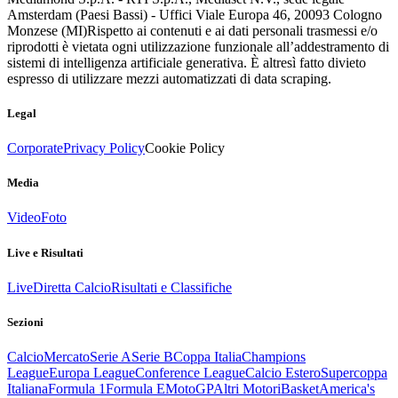
Amsterdam (Paesi Bassi) - Uffici Viale Europa 46, 20093 Cologno
Monzese (MI)
Rispetto ai contenuti e ai dati personali trasmessi e/o
riprodotti è vietata ogni utilizzazione funzionale all’addestramento di
sistemi di intelligenza artificiale generativa. È altresì fatto divieto
espresso di utilizzare mezzi automatizzati di data scraping.
Legal
Corporate
Privacy Policy
Cookie Policy
Media
Video
Foto
Live e Risultati
Live
Diretta Calcio
Risultati e Classifiche
Sezioni
Calcio
Mercato
Serie A
Serie B
Coppa Italia
Champions
League
Europa League
Conference League
Calcio Estero
Supercoppa
Italiana
Formula 1
Formula E
MotoGP
Altri Motori
Basket
America's