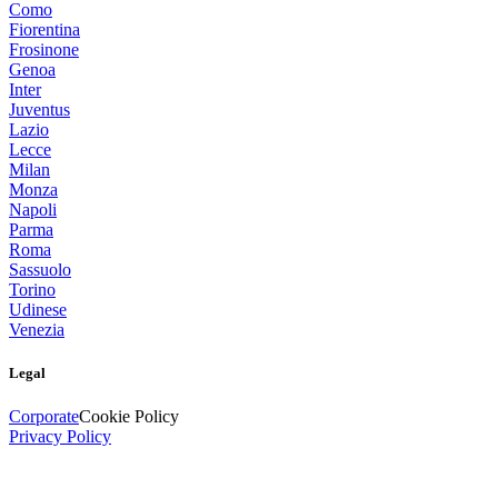
Como
Fiorentina
Frosinone
Genoa
Inter
Juventus
Lazio
Lecce
Milan
Monza
Napoli
Parma
Roma
Sassuolo
Torino
Udinese
Venezia
Legal
Corporate
Cookie Policy
Privacy Policy