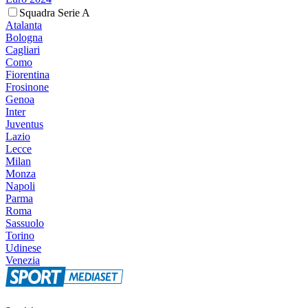
Squadra Serie A
Atalanta
Bologna
Cagliari
Como
Fiorentina
Frosinone
Genoa
Inter
Juventus
Lazio
Lecce
Milan
Monza
Napoli
Parma
Roma
Sassuolo
Torino
Udinese
Venezia