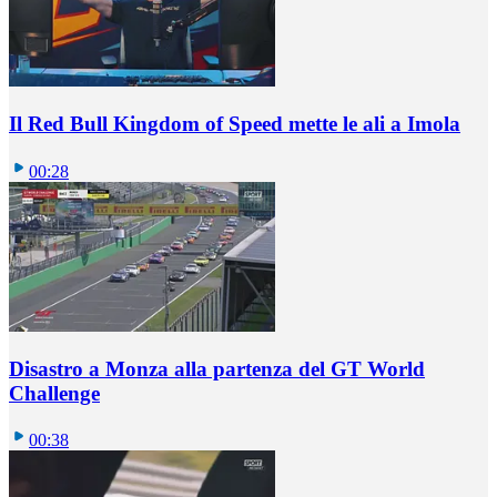
Il Red Bull Kingdom of Speed mette le ali a Imola
00:28
Disastro a Monza alla partenza del GT World
Challenge
00:38