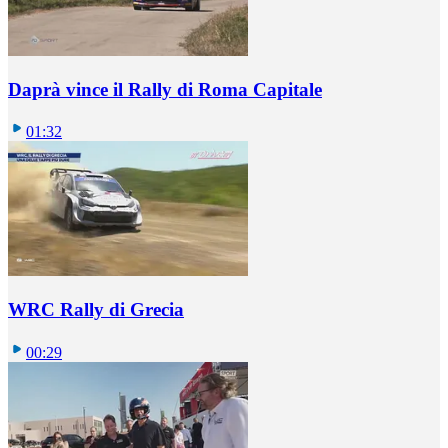
Daprà vince il Rally di Roma Capitale
01:32
WRC Rally di Grecia
00:29