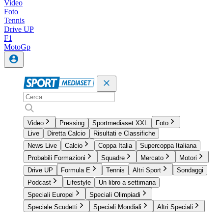
Video
Foto
Tennis
Drive UP
F1
MotoGp
Video
Pressing
Sportmediaset XXL
Foto
Live
Diretta Calcio
Risultati e Classifiche
News Live
Calcio
Coppa Italia
Supercoppa Italiana
Probabili Formazioni
Squadre
Mercato
Motori
Drive UP
Formula E
Tennis
Altri Sport
Sondaggi
Podcast
Lifestyle
Un libro a settimana
Speciali Europei
Speciali Olimpiadi
Speciale Scudetti
Speciali Mondiali
Altri Speciali