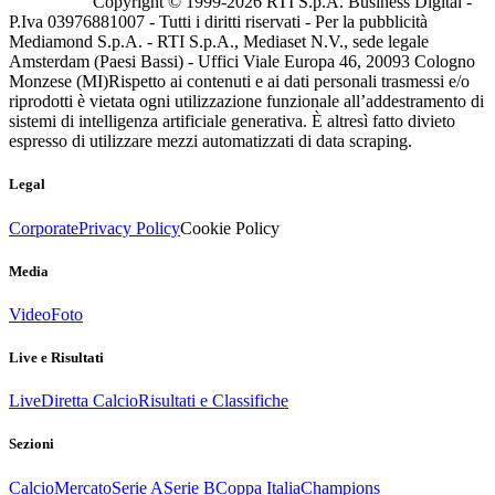
Copyright © 1999-
2026
RTI S.p.A. Business Digital -
P.Iva 03976881007 - Tutti i diritti riservati - Per la pubblicità
Mediamond S.p.A. - RTI S.p.A., Mediaset N.V., sede legale
Amsterdam (Paesi Bassi) - Uffici Viale Europa 46, 20093 Cologno
Monzese (MI)
Rispetto ai contenuti e ai dati personali trasmessi e/o
riprodotti è vietata ogni utilizzazione funzionale all’addestramento di
sistemi di intelligenza artificiale generativa. È altresì fatto divieto
espresso di utilizzare mezzi automatizzati di data scraping.
Legal
Corporate
Privacy Policy
Cookie Policy
Media
Video
Foto
Live e Risultati
Live
Diretta Calcio
Risultati e Classifiche
Sezioni
Calcio
Mercato
Serie A
Serie B
Coppa Italia
Champions