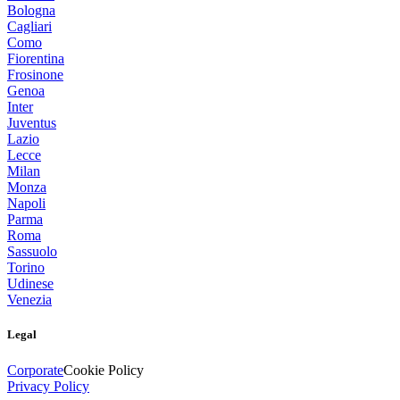
Bologna
Cagliari
Como
Fiorentina
Frosinone
Genoa
Inter
Juventus
Lazio
Lecce
Milan
Monza
Napoli
Parma
Roma
Sassuolo
Torino
Udinese
Venezia
Legal
Corporate
Cookie Policy
Privacy Policy