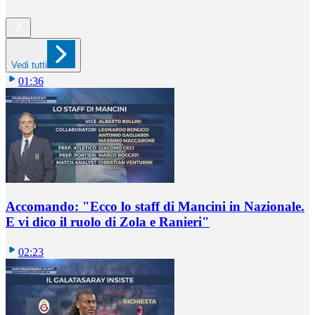
Vedi tutti
01:36
Accomando: "Ecco lo staff di Mancini in Nazionale.
E vi dico il ruolo di Zola e Ranieri"
02:23