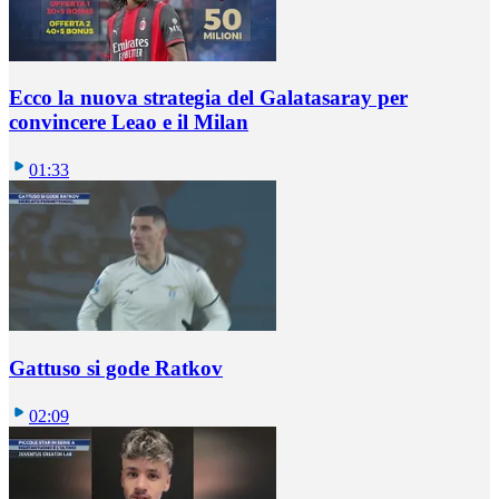
Ecco la nuova strategia del Galatasaray per
convincere Leao e il Milan
01:33
Gattuso si gode Ratkov
02:09