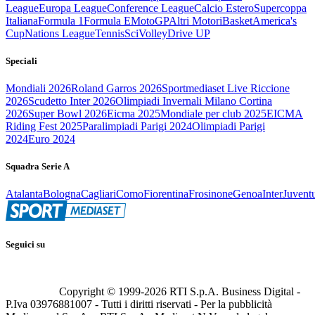
League
Europa League
Conference League
Calcio Estero
Supercoppa
Italiana
Formula 1
Formula E
MotoGP
Altri Motori
Basket
America's
Cup
Nations League
Tennis
Sci
Volley
Drive UP
Speciali
Mondiali 2026
Roland Garros 2026
Sportmediaset Live Riccione
2026
Scudetto Inter 2026
Olimpiadi Invernali Milano Cortina
2026
Super Bowl 2026
Eicma 2025
Mondiale per club 2025
EICMA
Riding Fest 2025
Paralimpiadi Parigi 2024
Olimpiadi Parigi
2024
Euro 2024
Squadra Serie A
Atalanta
Bologna
Cagliari
Como
Fiorentina
Frosinone
Genoa
Inter
Juvent
Seguici su
Copyright © 1999-
2026
RTI S.p.A. Business Digital -
P.Iva 03976881007 - Tutti i diritti riservati - Per la pubblicità