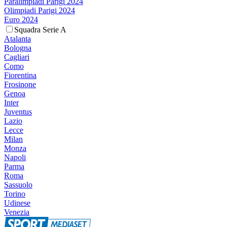
Paralimpiadi Parigi 2024
Olimpiadi Parigi 2024
Euro 2024
Squadra Serie A
Atalanta
Bologna
Cagliari
Como
Fiorentina
Frosinone
Genoa
Inter
Juventus
Lazio
Lecce
Milan
Monza
Napoli
Parma
Roma
Sassuolo
Torino
Udinese
Venezia