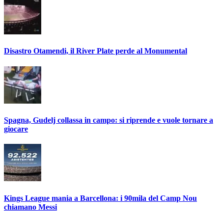
Disastro Otamendi, il River Plate perde al Monumental
Spagna, Gudelj collassa in campo: si riprende e vuole tornare a
giocare
Kings League mania a Barcellona: i 90mila del Camp Nou
chiamano Messi