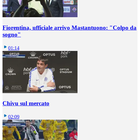
Fiorentina, ufficiale arrivo Mastantuono: "Colpo da
sogno"
01:14
Chivu sul mercato
02:09