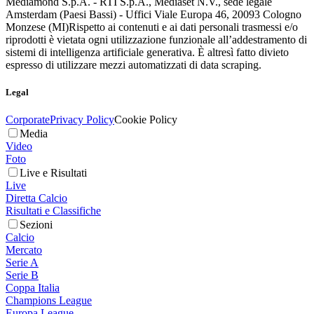
Mediamond S.p.A. - RTI S.p.A., Mediaset N.V., sede legale
Amsterdam (Paesi Bassi) - Uffici Viale Europa 46, 20093 Cologno
Monzese (MI)
Rispetto ai contenuti e ai dati personali trasmessi e/o
riprodotti è vietata ogni utilizzazione funzionale all’addestramento di
sistemi di intelligenza artificiale generativa. È altresì fatto divieto
espresso di utilizzare mezzi automatizzati di data scraping.
Legal
Corporate
Privacy Policy
Cookie Policy
Media
Video
Foto
Live e Risultati
Live
Diretta Calcio
Risultati e Classifiche
Sezioni
Calcio
Mercato
Serie A
Serie B
Coppa Italia
Champions League
Europa League