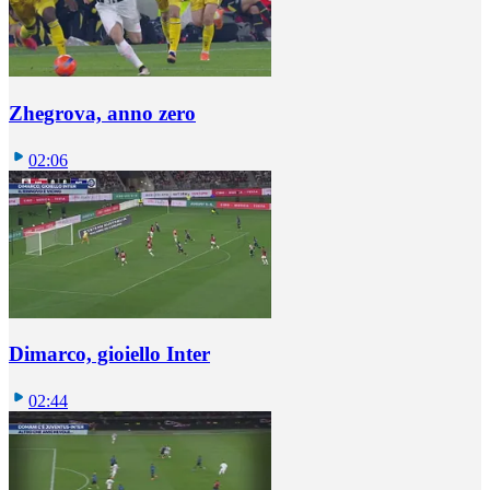
Zhegrova, anno zero
02:06
Dimarco, gioiello Inter
02:44