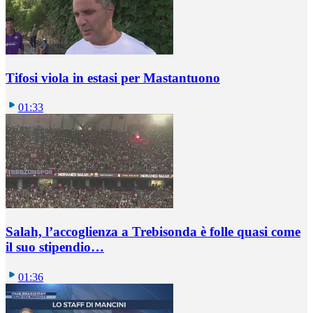
Tifosi viola in estasi per Mastantuono
01:33
Salah, l’accoglienza a Trebisonda è folle quasi come
il suo stipendio…
01:36