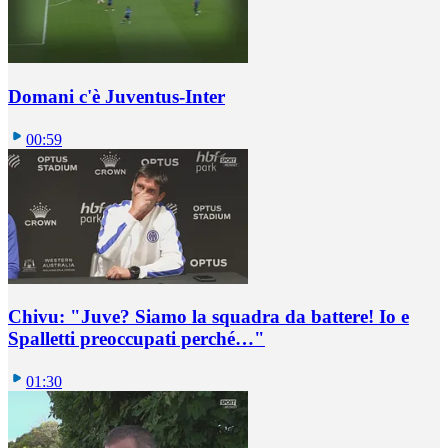
Domani c'è Juventus-Inter
00:59
Chivu: "Juve? Siamo la squadra da battere! Io e
Spalletti preoccupati perché…"
01:30