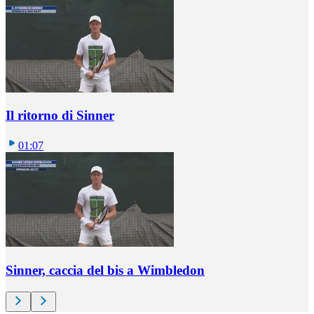
Il ritorno di Sinner
01:07
Sinner, caccia del bis a Wimbledon