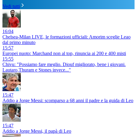
Vedi tutti
16:04
Chelsea-Milan LIVE, le formazioni ufficiali: Amorim sceglie Leao
dal primo minuto
15:57
Europei nuoto: Marchand non al top, rinuncia ai 200 e 400 misti
15:55
Chivu: "Possiamo fare meglio. Diouf migliorato, bene i giovani.
Lautaro,Thuram e Stones invece..."
15:47
Addio a Jorge Messi: scomparso a 68 anni il padre e la guida di Leo
15:47
Addio a Jorge Messi, il papà di Leo