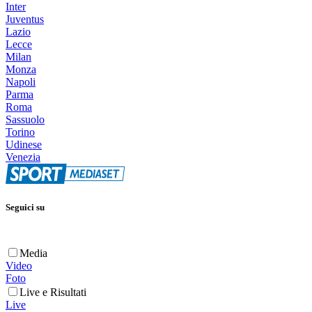
Inter
Juventus
Lazio
Lecce
Milan
Monza
Napoli
Parma
Roma
Sassuolo
Torino
Udinese
Venezia
Seguici su
Media
Video
Foto
Live e Risultati
Live