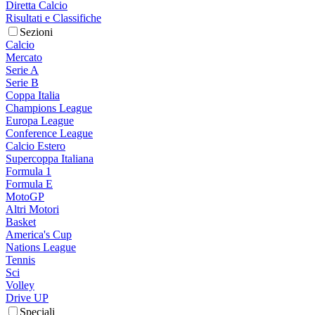
Diretta Calcio
Risultati e Classifiche
Sezioni
Calcio
Mercato
Serie A
Serie B
Coppa Italia
Champions League
Europa League
Conference League
Calcio Estero
Supercoppa Italiana
Formula 1
Formula E
MotoGP
Altri Motori
Basket
America's Cup
Nations League
Tennis
Sci
Volley
Drive UP
Speciali