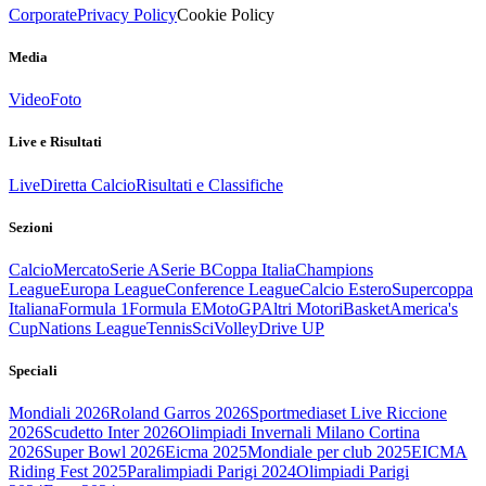
Corporate
Privacy Policy
Cookie Policy
Media
Video
Foto
Live e Risultati
Live
Diretta Calcio
Risultati e Classifiche
Sezioni
Calcio
Mercato
Serie A
Serie B
Coppa Italia
Champions
League
Europa League
Conference League
Calcio Estero
Supercoppa
Italiana
Formula 1
Formula E
MotoGP
Altri Motori
Basket
America's
Cup
Nations League
Tennis
Sci
Volley
Drive UP
Speciali
Mondiali 2026
Roland Garros 2026
Sportmediaset Live Riccione
2026
Scudetto Inter 2026
Olimpiadi Invernali Milano Cortina
2026
Super Bowl 2026
Eicma 2025
Mondiale per club 2025
EICMA
Riding Fest 2025
Paralimpiadi Parigi 2024
Olimpiadi Parigi