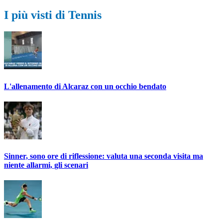
I più visti di Tennis
L'allenamento di Alcaraz con un occhio bendato
Sinner, sono ore di riflessione: valuta una seconda visita ma
niente allarmi, gli scenari