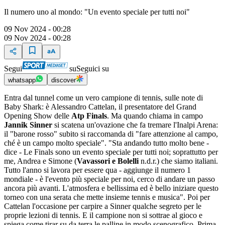
Il numero uno al mondo: "Un evento speciale per tutti noi"
09 Nov 2024 - 00:28
09 Nov 2024 - 00:28
Segui
su
Seguici su
whatsapp
discover
Entra dal tunnel come un vero campione di tennis, sulle note di
Baby Shark: è Alessandro Cattelan, il presentatore del Grand
Opening Show delle
Atp Finals
. Ma quando chiama in campo
Jannik Sinner
si scatena un'ovazione che fa tremare l'Inalpi Arena:
il "barone rosso" subito si raccomanda di "fare attenzione al campo,
ché è un campo molto speciale". "Sta andando tutto molto bene -
dice - Le Finals sono un evento speciale per tutti noi; soprattutto per
me, Andrea e Simone (
Vavassori e Bolelli
n.d.r.) che siamo italiani.
Tutto l'anno si lavora per essere qua - aggiunge il numero 1
mondiale - è l'evento più speciale per noi, cerco di andare un passo
ancora più avanti. L'atmosfera e bellissima ed è bello iniziare questo
torneo con una serata che mette insieme tennis e musica". Poi per
Cattelan l'occasione per carpire a Sinner qualche segreto per le
proprie lezioni di tennis. E il campione non si sottrae al gioco e
spiega come tirar su da terra le palline in modo scenografico. Prima