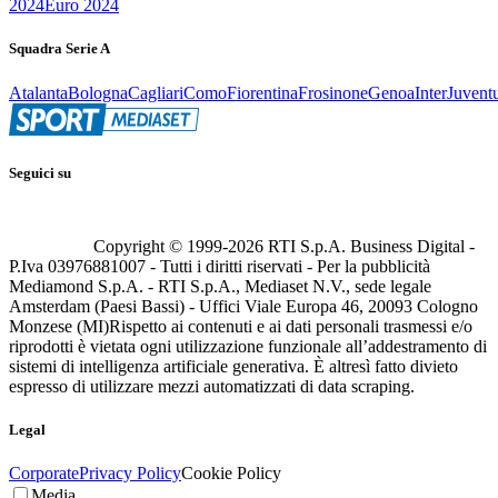
2024
Euro 2024
Squadra Serie A
Atalanta
Bologna
Cagliari
Como
Fiorentina
Frosinone
Genoa
Inter
Juvent
Seguici su
Copyright © 1999-
2026
RTI S.p.A. Business Digital -
P.Iva 03976881007 - Tutti i diritti riservati - Per la pubblicità
Mediamond S.p.A. - RTI S.p.A., Mediaset N.V., sede legale
Amsterdam (Paesi Bassi) - Uffici Viale Europa 46, 20093 Cologno
Monzese (MI)
Rispetto ai contenuti e ai dati personali trasmessi e/o
riprodotti è vietata ogni utilizzazione funzionale all’addestramento di
sistemi di intelligenza artificiale generativa. È altresì fatto divieto
espresso di utilizzare mezzi automatizzati di data scraping.
Legal
Corporate
Privacy Policy
Cookie Policy
Media