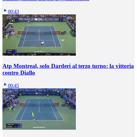
00:43
Atp Montreal, solo Darderi al terzo turno: la vittoria
contro Diallo
00:45