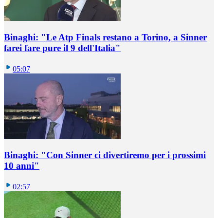
Binaghi: "Le Atp Finals restano a Torino, a Sinner
farei fare pure il 9 dell'Italia"
05:07
Binaghi: "Con Sinner ci divertiremo per i prossimi
10 anni"
02:57