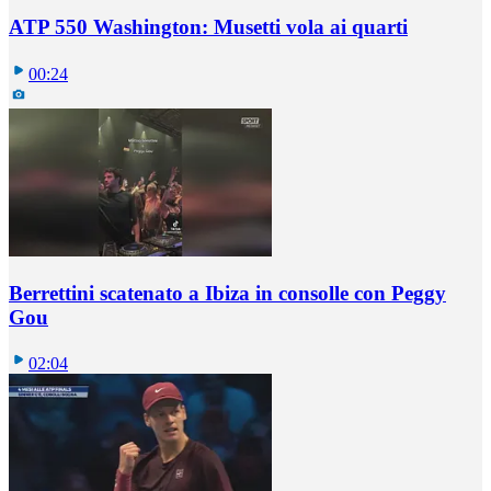
ATP 550 Washington: Musetti vola ai quarti
00:24
Berrettini scatenato a Ibiza in consolle con Peggy
Gou
02:04