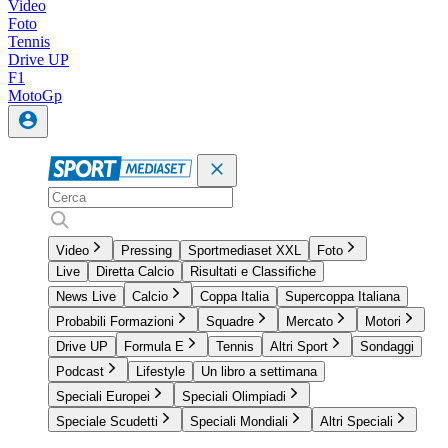
Video
Foto
Tennis
Drive UP
F1
MotoGp
Video
Pressing
Sportmediaset XXL
Foto
Live
Diretta Calcio
Risultati e Classifiche
News Live
Calcio
Coppa Italia
Supercoppa Italiana
Probabili Formazioni
Squadre
Mercato
Motori
Drive UP
Formula E
Tennis
Altri Sport
Sondaggi
Podcast
Lifestyle
Un libro a settimana
Speciali Europei
Speciali Olimpiadi
Speciale Scudetti
Speciali Mondiali
Altri Speciali