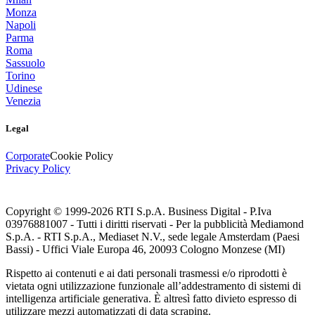
Monza
Napoli
Parma
Roma
Sassuolo
Torino
Udinese
Venezia
Legal
Corporate
Cookie Policy
Privacy Policy
Copyright © 1999-
2026
RTI S.p.A. Business Digital - P.Iva
03976881007 - Tutti i diritti riservati - Per la pubblicità Mediamond
S.p.A. - RTI S.p.A., Mediaset N.V., sede legale Amsterdam (Paesi
Bassi) - Uffici Viale Europa 46, 20093 Cologno Monzese (MI)
Rispetto ai contenuti e ai dati personali trasmessi e/o riprodotti è
vietata ogni utilizzazione funzionale all’addestramento di sistemi di
intelligenza artificiale generativa. È altresì fatto divieto espresso di
utilizzare mezzi automatizzati di data scraping.