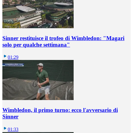
Sinner restituisce il trofeo di Wimbledon: "Magari
solo per qualche settimana"
01:29
Wimbledon, il primo turno: ecco l'avversario di
Sinner
01:33