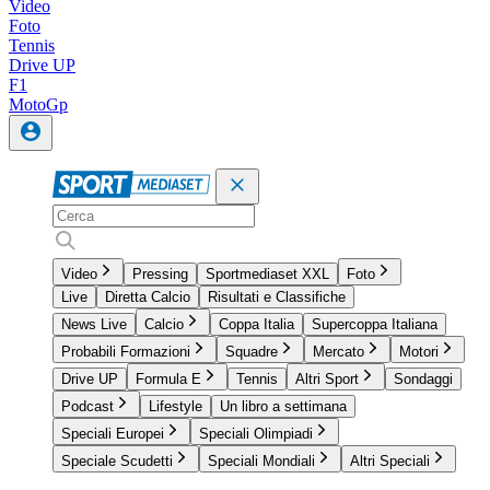
Video
Foto
Tennis
Drive UP
F1
MotoGp
Video
Pressing
Sportmediaset XXL
Foto
Live
Diretta Calcio
Risultati e Classifiche
News Live
Calcio
Coppa Italia
Supercoppa Italiana
Probabili Formazioni
Squadre
Mercato
Motori
Drive UP
Formula E
Tennis
Altri Sport
Sondaggi
Podcast
Lifestyle
Un libro a settimana
Speciali Europei
Speciali Olimpiadi
Speciale Scudetti
Speciali Mondiali
Altri Speciali