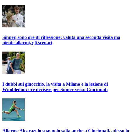
Sinner, sono ore di riflessione: valuta una seconda visita ma
niente allarmi, gli scenari
I dubbi sul ginocchio, la visita a Milano e la lezione di
Wimbledon: ore decisive per Sinner verso Cincinnati
Allarme Alcaraz: lo spagnolo salta anche a Cincinnati, adesso lo