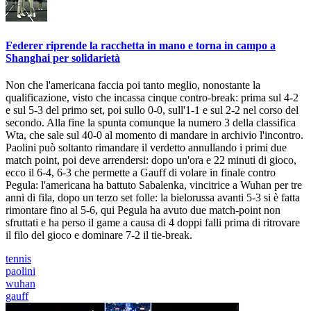
Federer riprende la racchetta in mano e torna in campo a
Shanghai per solidarietà
Non che l'americana faccia poi tanto meglio, nonostante la
qualificazione, visto che incassa cinque contro-break: prima sul 4-2
e sul 5-3 del primo set, poi sullo 0-0, sull'1-1 e sul 2-2 nel corso del
secondo. Alla fine la spunta comunque la numero 3 della classifica
Wta, che sale sul 40-0 al momento di mandare in archivio l'incontro.
Paolini può soltanto rimandare il verdetto annullando i primi due
match point, poi deve arrendersi: dopo un'ora e 22 minuti di gioco,
ecco il 6-4, 6-3 che permette a Gauff di volare in finale contro
Pegula: l'americana ha battuto Sabalenka, vincitrice a Wuhan per tre
anni di fila, dopo un terzo set folle: la bielorussa avanti 5-3 si è fatta
rimontare fino al 5-6, qui Pegula ha avuto due match-point non
sfruttati e ha perso il game a causa di 4 doppi falli prima di ritrovare
il filo del gioco e dominare 7-2 il tie-break.
tennis
paolini
wuhan
gauff