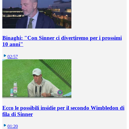
Binaghi: "Con Sinner ci divertiremo per i prossimi
10 anni"
02:57
Ecco le possibili insidie per il secondo Wimbledon di
fila di Sinner
01:20