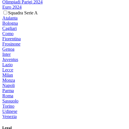
Olimpiadi Parigi 2024
Euro 2024
Squadra Serie A
Atalanta
Bologna
Cagliari
Como
Fiorentina
Frosinone
Genoa
Inter
Juventus
Lazio
Lecce
Milan
Monza
Napoli
Parma
Roma
Sassuolo
Torino
Udinese
Venezia
Legal