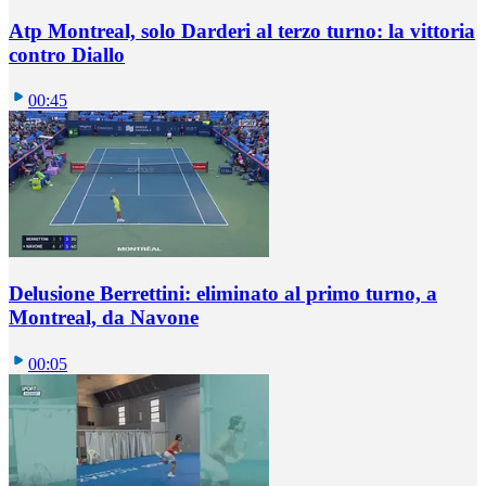
Atp Montreal, solo Darderi al terzo turno: la vittoria
contro Diallo
00:45
Delusione Berrettini: eliminato al primo turno, a
Montreal, da Navone
00:05