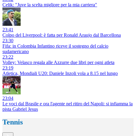
Celik: "Juve la scelta migliore per la mia carriera"
23:41
Colpo del Liverpool: è fatta per Ronald Araujo dal Barcellona
23:30
Fifa: in Colombia Infantino riceve il sostegno del calcio
sudamericano
23:22
Volley: Velasco regala alle Azzurre due libri per ogni atleta
23:19
Atletica, Mondiali U20: Daniele Inzoli vola a 8.15 nel lungo
23:04
Le voci dal Brasile e ora l'agente nel ritiro del Napoli: si infiamma la
pista Gabriel Jesus
Tennis