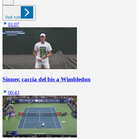
Vedi tutti
01:07
Sinner, caccia del bis a Wimbledon
00:43