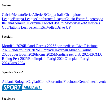
Sezioni
Calcio
Mercato
Serie A
Serie B
Coppa Italia
Champions
League
Europa League
Conference League
Calcio Estero
Supercoppa
Italiana
Formula 1
Formula E
MotoGP
Altri Motori
Basket
America's
Cup
Nations League
Tennis
Sci
Volley
Drive UP
Speciali
Mondiali 2026
Roland Garros 2026
Sportmediaset Live Riccione
2026
Scudetto Inter 2026
Olimpiadi Invernali Milano Cortina
2026
Super Bowl 2026
Eicma 2025
Mondiale per club 2025
EICMA
Riding Fest 2025
Paralimpiadi Parigi 2024
Olimpiadi Parigi
2024
Euro 2024
Squadra Serie A
Atalanta
Bologna
Cagliari
Como
Fiorentina
Frosinone
Genoa
Inter
Juvent
Seguici su