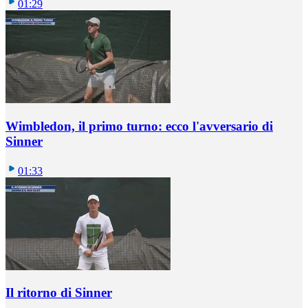
01:29
Wimbledon, il primo turno: ecco l'avversario di
Sinner
01:33
Il ritorno di Sinner