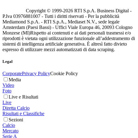
Copyright © 1999-
2026
RTI S.p.A. Business Digital -
P.Iva 03976881007 - Tutti i diritti riservati - Per la pubblicità
Mediamond S.p.A. - RTI S.p.A., Mediaset N.V., sede legale
Amsterdam (Paesi Bassi) - Uffici Viale Europa 46, 20093 Cologno
Monzese (MI)
Rispetto ai contenuti e ai dati personali trasmessi e/o
riprodotti è vietata ogni utilizzazione funzionale all’addestramento di
sistemi di intelligenza artificiale generativa. È altresì fatto divieto
espresso di utilizzare mezzi automatizzati di data scraping.
Legal
Corporate
Privacy Policy
Cookie Policy
Media
Video
Foto
Live e Risultati
Live
Diretta Calcio
Risultati e Classifiche
Sezioni
Calcio
Mercato
Serie A