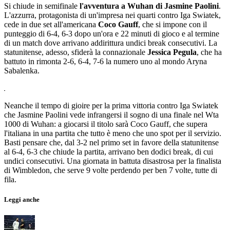
Si chiude in semifinale
l'avventura a Wuhan di Jasmine Paolini
.
L'azzurra, protagonista di un'impresa nei quarti contro Iga Swiatek,
cede in due set all'americana
Coco Gauff
, che si impone con il
punteggio di 6-4, 6-3 dopo un'ora e 22 minuti di gioco e al termine
di un match dove arrivano addirittura undici break consecutivi. La
statunitense, adesso, sfiderà la connazionale
Jessica Pegula
, che ha
battuto in rimonta 2-6, 6-4, 7-6 la numero uno al mondo Aryna
Sabalenka.
Neanche il tempo di gioire per la prima vittoria contro Iga Swiatek
che Jasmine Paolini vede infrangersi il sogno di una finale nel Wta
1000 di Wuhan: a giocarsi il titolo sarà Coco Gauff, che supera
l'italiana in una partita che tutto è meno che uno spot per il servizio.
Basti pensare che, dal 3-2 nel primo set in favore della statunitense
al 6-4, 6-3 che chiude la partita, arrivano ben dodici break, di cui
undici consecutivi. Una giornata in battuta disastrosa per la finalista
di Wimbledon, che serve 9 volte perdendo per ben 7 volte, tutte di
fila.
Leggi anche