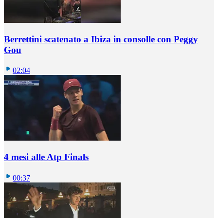
Berrettini scatenato a Ibiza in consolle con Peggy
Gou
02:04
4 mesi alle Atp Finals
00:37