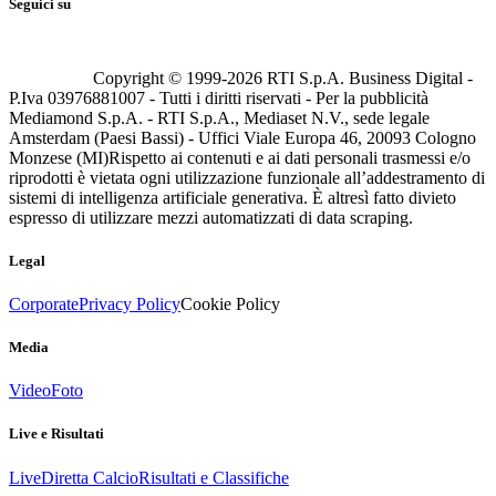
Seguici su
Copyright © 1999-
2026
RTI S.p.A. Business Digital -
P.Iva 03976881007 - Tutti i diritti riservati - Per la pubblicità
Mediamond S.p.A. - RTI S.p.A., Mediaset N.V., sede legale
Amsterdam (Paesi Bassi) - Uffici Viale Europa 46, 20093 Cologno
Monzese (MI)
Rispetto ai contenuti e ai dati personali trasmessi e/o
riprodotti è vietata ogni utilizzazione funzionale all’addestramento di
sistemi di intelligenza artificiale generativa. È altresì fatto divieto
espresso di utilizzare mezzi automatizzati di data scraping.
Legal
Corporate
Privacy Policy
Cookie Policy
Media
Video
Foto
Live e Risultati
Live
Diretta Calcio
Risultati e Classifiche