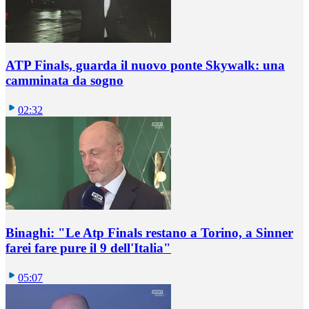
ATP Finals, guarda il nuovo ponte Skywalk: una
camminata da sogno
02:32
Binaghi: "Le Atp Finals restano a Torino, a Sinner
farei fare pure il 9 dell'Italia"
05:07