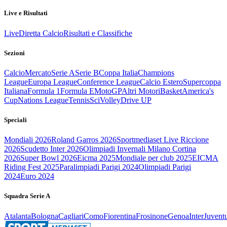
Live e Risultati
Live
Diretta Calcio
Risultati e Classifiche
Sezioni
Calcio
Mercato
Serie A
Serie B
Coppa Italia
Champions
League
Europa League
Conference League
Calcio Estero
Supercoppa
Italiana
Formula 1
Formula E
MotoGP
Altri Motori
Basket
America's
Cup
Nations League
Tennis
Sci
Volley
Drive UP
Speciali
Mondiali 2026
Roland Garros 2026
Sportmediaset Live Riccione
2026
Scudetto Inter 2026
Olimpiadi Invernali Milano Cortina
2026
Super Bowl 2026
Eicma 2025
Mondiale per club 2025
EICMA
Riding Fest 2025
Paralimpiadi Parigi 2024
Olimpiadi Parigi
2024
Euro 2024
Squadra Serie A
Atalanta
Bologna
Cagliari
Como
Fiorentina
Frosinone
Genoa
Inter
Juvent