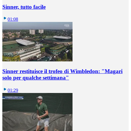
Sinner, tutto facile
01:08
Sinner restituisce il trofeo di Wimbledon: "Magari
solo per qualche settimana"
01:29