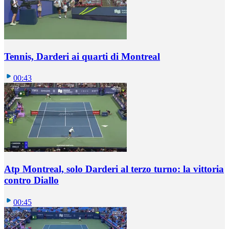
Tennis, Darderi ai quarti di Montreal
00:43
Atp Montreal, solo Darderi al terzo turno: la vittoria
contro Diallo
00:45