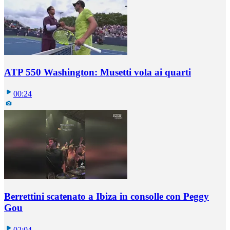
ATP 550 Washington: Musetti vola ai quarti
00:24
Berrettini scatenato a Ibiza in consolle con Peggy
Gou
02:04