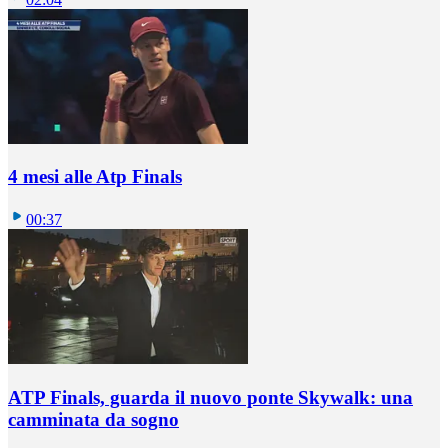
4 mesi alle Atp Finals
00:37
ATP Finals, guarda il nuovo ponte Skywalk: una
camminata da sogno