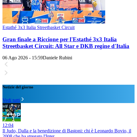
Estathé 3x3 Italia Streetbasket Circuit
Gran finale a Riccione per l'Estathé 3x3 Italia
Streetbasket Circuit: All Star e DKB regine d'Italia
06 Ago 2026 - 15:59
Daniele Rubini
Notizie del giorno
Vedi tutti
12:04
Il Judo, Dalla e la benedizione di Bastoni: chi è Leonardo Bovio, il
2008 che ha stregato l'Inter