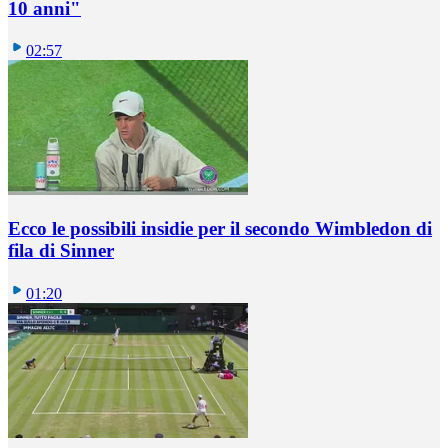
10 anni"
02:57
Ecco le possibili insidie per il secondo Wimbledon di
fila di Sinner
01:20