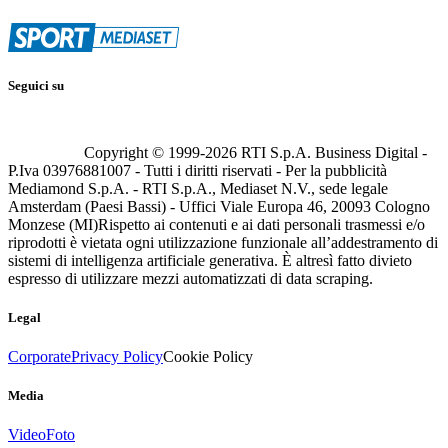
Seguici su
Copyright © 1999-
2026
RTI S.p.A. Business Digital -
P.Iva 03976881007 - Tutti i diritti riservati - Per la pubblicità
Mediamond S.p.A. - RTI S.p.A., Mediaset N.V., sede legale
Amsterdam (Paesi Bassi) - Uffici Viale Europa 46, 20093 Cologno
Monzese (MI)
Rispetto ai contenuti e ai dati personali trasmessi e/o
riprodotti è vietata ogni utilizzazione funzionale all’addestramento di
sistemi di intelligenza artificiale generativa. È altresì fatto divieto
espresso di utilizzare mezzi automatizzati di data scraping.
Legal
Corporate
Privacy Policy
Cookie Policy
Media
Video
Foto