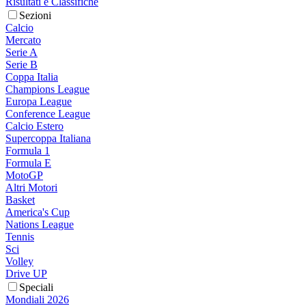
Risultati e Classifiche
Sezioni
Calcio
Mercato
Serie A
Serie B
Coppa Italia
Champions League
Europa League
Conference League
Calcio Estero
Supercoppa Italiana
Formula 1
Formula E
MotoGP
Altri Motori
Basket
America's Cup
Nations League
Tennis
Sci
Volley
Drive UP
Speciali
Mondiali 2026