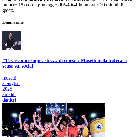
numero 18) con il punteggio di
6-4 6-4
in un'ora e 30 minuti di
gioco.
Leggi anche
"Tossiscono sempre sti c… di cinesi": Musetti nella bufera si
scusa sui social
musetti
shanghai
2025
arnaldi
darderi