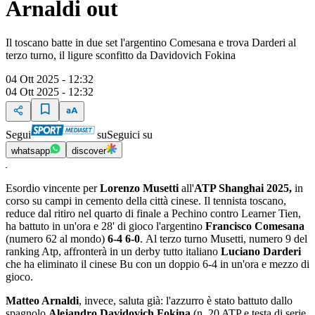
Arnaldi out
Il toscano batte in due set l'argentino Comesana e trova Darderi al
terzo turno, il ligure sconfitto da Davidovich Fokina
04 Ott 2025 - 12:32
04 Ott 2025 - 12:32
Segui
su
Seguici su
whatsapp
discover
Esordio vincente per
Lorenzo Musetti
all'
ATP Shanghai 2025,
in
corso su campi in cemento della città cinese. Il tennista toscano,
reduce dal ritiro nel quarto di finale a Pechino contro Learner Tien,
ha battuto in un'ora e 28' di gioco l'argentino
Francisco Comesana
(numero 62 al mondo)
6-4 6-0
. Al terzo turno Musetti, numero 9 del
ranking Atp, affronterà in un derby tutto italiano
Luciano Darderi
che ha eliminato il cinese Bu con un doppio 6-4 in un'ora e mezzo di
gioco.
Matteo Arnaldi
, invece, saluta già: l'azzurro è stato battuto dallo
spagnolo
Alejandro Davidovich Fokina
(n. 20 ATP e testa di serie