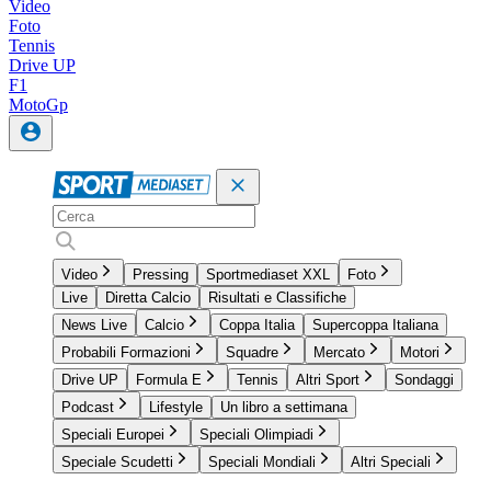
Video
Foto
Tennis
Drive UP
F1
MotoGp
Video
Pressing
Sportmediaset XXL
Foto
Live
Diretta Calcio
Risultati e Classifiche
News Live
Calcio
Coppa Italia
Supercoppa Italiana
Probabili Formazioni
Squadre
Mercato
Motori
Drive UP
Formula E
Tennis
Altri Sport
Sondaggi
Podcast
Lifestyle
Un libro a settimana
Speciali Europei
Speciali Olimpiadi
Speciale Scudetti
Speciali Mondiali
Altri Speciali