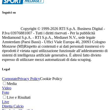
Seguici su
Copyright © 1999-
2026
RTI S.p.A. Business Digital -
P.Iva 03976881007 - Tutti i diritti riservati - Per la pubblicità
Mediamond S.p.A. - RTI S.p.A., Mediaset N.V., sede legale
Amsterdam (Paesi Bassi) - Uffici Viale Europa 46, 20093 Cologno
Monzese (MI)
Rispetto ai contenuti e ai dati personali trasmessi e/o
riprodotti è vietata ogni utilizzazione funzionale all’addestramento di
sistemi di intelligenza artificiale generativa. È altresì fatto divieto
espresso di utilizzare mezzi automatizzati di data scraping.
Legal
Corporate
Privacy Policy
Cookie Policy
Media
Video
Foto
Live e Risultati
Live
Diretta Calcio