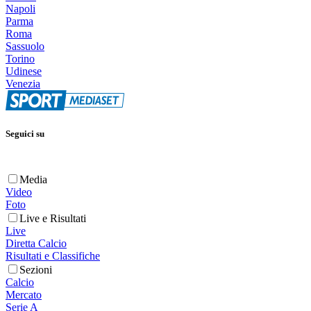
Napoli
Parma
Roma
Sassuolo
Torino
Udinese
Venezia
Seguici su
Media
Video
Foto
Live e Risultati
Live
Diretta Calcio
Risultati e Classifiche
Sezioni
Calcio
Mercato
Serie A