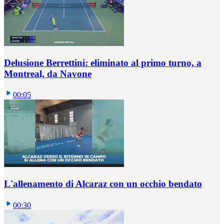
Delusione Berrettini: eliminato al primo turno, a
Montreal, da Navone
00:05
L'allenamento di Alcaraz con un occhio bendato
00:30