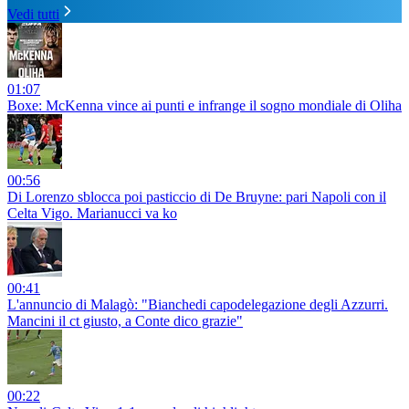
Vedi tutti
01:07
Boxe: McKenna vince ai punti e infrange il sogno mondiale di Oliha
00:56
Di Lorenzo sblocca poi pasticcio di De Bruyne: pari Napoli con il
Celta Vigo. Marianucci va ko
00:41
L'annuncio di Malagò: "Bianchedi capodelegazione degli Azzurri.
Mancini il ct giusto, a Conte dico grazie"
00:22