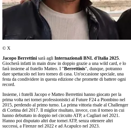
© X
Jacopo Berrettini
sarà agli
Internazionali BNL d'Italia 2025
.
Giocherà infatti in main draw in doppio grazie a una wild card, e lo
farà insieme al fratello Matteo. I "
Berrettinis
", dunque, potranno
dare spettacolo nel loro torneo di casa. Un'occasione speciale, una
festa da condividere in questa edizione che promette di battere ogni
record.
Insieme, i fratelli Jacopo e Matteo Berrettini hanno giocato per la
prima volta nei tornei professionistici al Future F24 a Piombino nel
2015, perdendo al primo turno. La prima vittoria risale al Challenger
di Cortina del 2017. Il miglior risultato, invece, con il torneo in cui
hanno debuttato in doppio nel circuito ATP, a Cagliari nel 2021.
Hanno poi disputato altri due tornei ATP, senza ottenere altri
successi, a Firenze nel 2022 e ad Acapulco nel 2023.