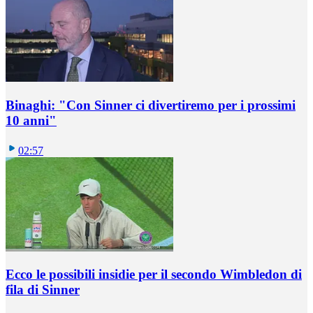
Binaghi: "Con Sinner ci divertiremo per i prossimi
10 anni"
02:57
Ecco le possibili insidie per il secondo Wimbledon di
fila di Sinner