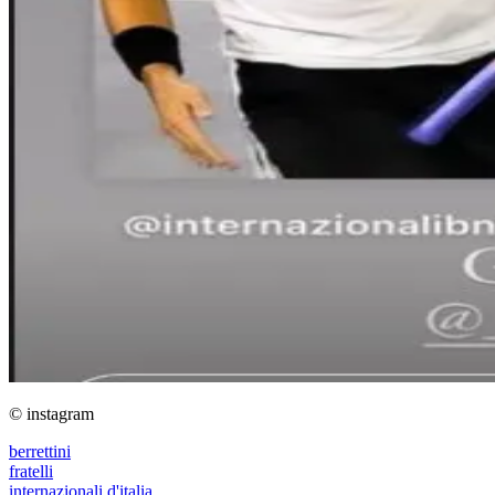
© instagram
berrettini
fratelli
internazionali d'italia