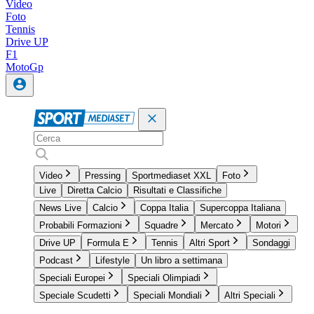
Video
Foto
Tennis
Drive UP
F1
MotoGp
Video
Pressing
Sportmediaset XXL
Foto
Live
Diretta Calcio
Risultati e Classifiche
News Live
Calcio
Coppa Italia
Supercoppa Italiana
Probabili Formazioni
Squadre
Mercato
Motori
Drive UP
Formula E
Tennis
Altri Sport
Sondaggi
Podcast
Lifestyle
Un libro a settimana
Speciali Europei
Speciali Olimpiadi
Speciale Scudetti
Speciali Mondiali
Altri Speciali