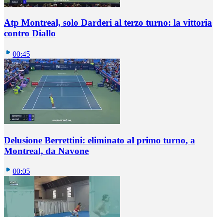
Atp Montreal, solo Darderi al terzo turno: la vittoria
contro Diallo
00:45
Delusione Berrettini: eliminato al primo turno, a
Montreal, da Navone
00:05