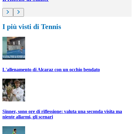
I più visti di Tennis
L'allenamento di Alcaraz con un occhio bendato
Sinner, sono ore di riflessione: valuta una seconda visita ma
niente allarmi, gli scenari