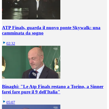
ATP Finals, guarda il nuovo ponte Skywalk: una
camminata da sogno
02:32
Binaghi: "Le Atp Finals restano a Torino, a Sinner
farei fare pure il 9 dell'Italia"
05:07