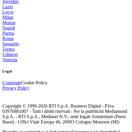
Juventus
Lazio
Lecce
Milan
Monza
Napoli
Parma
Roma
Sassuolo
Torino
Udinese
Venezia
Legal
Corporate
Cookie Policy
Privacy Policy
Copyright © 1999-
2026
RTI S.p.A. Business Digital - P.Iva
03976881007 - Tutti i diritti riservati - Per la pubblicità Mediamond
S.p.A. - RTI S.p.A., Mediaset N.V., sede legale Amsterdam (Paesi
Bassi) - Uffici Viale Europa 46, 20093 Cologno Monzese (MI)
Rispetto ai contenuti e ai dati personali trasmessi e/o riprodotti è