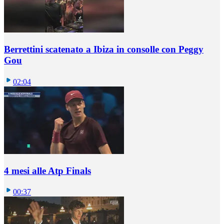
Berrettini scatenato a Ibiza in consolle con Peggy
Gou
02:04
4 mesi alle Atp Finals
00:37