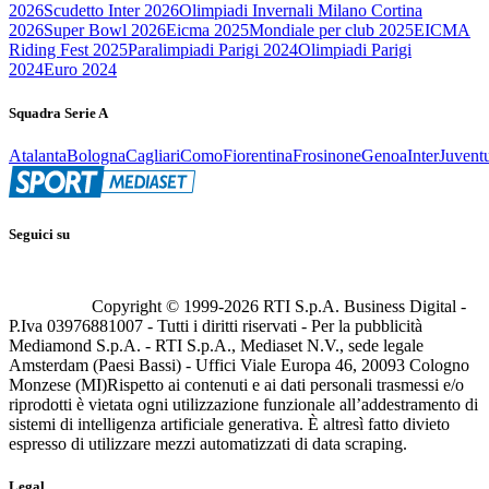
2026
Scudetto Inter 2026
Olimpiadi Invernali Milano Cortina
2026
Super Bowl 2026
Eicma 2025
Mondiale per club 2025
EICMA
Riding Fest 2025
Paralimpiadi Parigi 2024
Olimpiadi Parigi
2024
Euro 2024
Squadra Serie A
Atalanta
Bologna
Cagliari
Como
Fiorentina
Frosinone
Genoa
Inter
Juvent
Seguici su
Copyright © 1999-
2026
RTI S.p.A. Business Digital -
P.Iva 03976881007 - Tutti i diritti riservati - Per la pubblicità
Mediamond S.p.A. - RTI S.p.A., Mediaset N.V., sede legale
Amsterdam (Paesi Bassi) - Uffici Viale Europa 46, 20093 Cologno
Monzese (MI)
Rispetto ai contenuti e ai dati personali trasmessi e/o
riprodotti è vietata ogni utilizzazione funzionale all’addestramento di
sistemi di intelligenza artificiale generativa. È altresì fatto divieto
espresso di utilizzare mezzi automatizzati di data scraping.
Legal