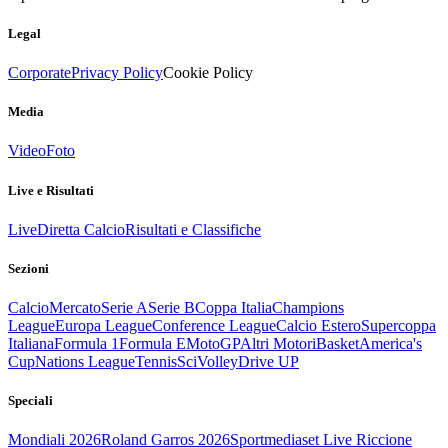
Legal
Corporate
Privacy Policy
Cookie Policy
Media
Video
Foto
Live e Risultati
Live
Diretta Calcio
Risultati e Classifiche
Sezioni
Calcio
Mercato
Serie A
Serie B
Coppa Italia
Champions
League
Europa League
Conference League
Calcio Estero
Supercoppa
Italiana
Formula 1
Formula E
MotoGP
Altri Motori
Basket
America's
Cup
Nations League
Tennis
Sci
Volley
Drive UP
Speciali
Mondiali 2026
Roland Garros 2026
Sportmediaset Live Riccione