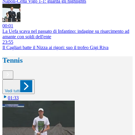
Napoli-Celta Vigo 1-1: guarda gli highlights
00:01
La Uefa scava nel passato di Infantino: indagine su risarcimento ad
amante con soldi dell'ente
23:55
Il Cagliari batte il Nizza ai rigori: suo il trofeo Gigi Riva
Tennis
Vedi tutti
01:33