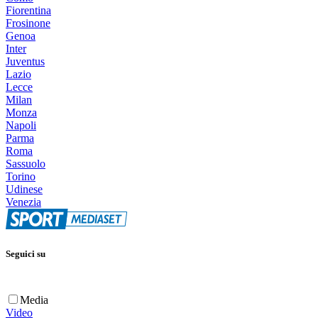
Fiorentina
Frosinone
Genoa
Inter
Juventus
Lazio
Lecce
Milan
Monza
Napoli
Parma
Roma
Sassuolo
Torino
Udinese
Venezia
Seguici su
Media
Video