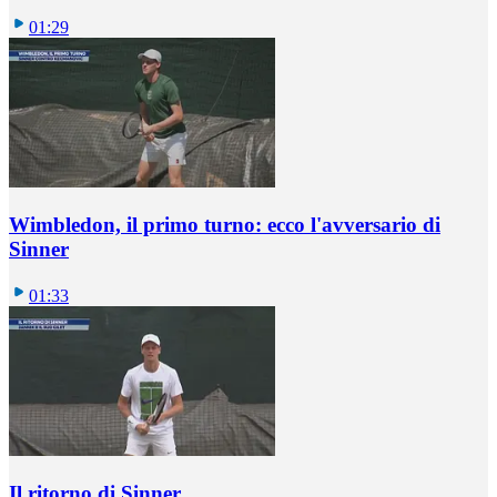
01:29
Wimbledon, il primo turno: ecco l'avversario di
Sinner
01:33
Il ritorno di Sinner