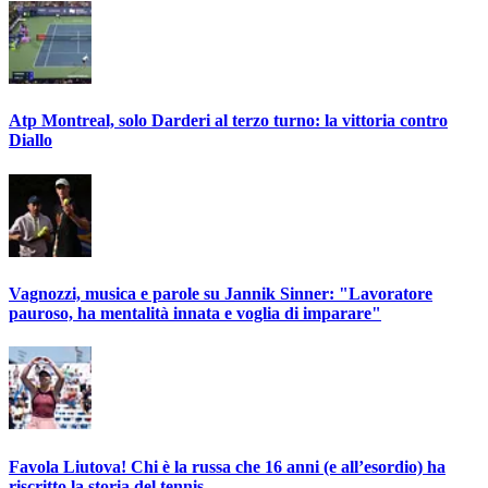
Atp Montreal, solo Darderi al terzo turno: la vittoria contro
Diallo
Vagnozzi, musica e parole su Jannik Sinner: "Lavoratore
pauroso, ha mentalità innata e voglia di imparare"
Favola Liutova! Chi è la russa che 16 anni (e all’esordio) ha
riscritto la storia del tennis