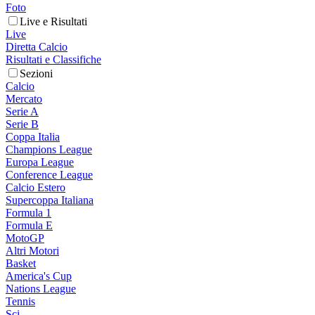
Foto
Live e Risultati
Live
Diretta Calcio
Risultati e Classifiche
Sezioni
Calcio
Mercato
Serie A
Serie B
Coppa Italia
Champions League
Europa League
Conference League
Calcio Estero
Supercoppa Italiana
Formula 1
Formula E
MotoGP
Altri Motori
Basket
America's Cup
Nations League
Tennis
Sci