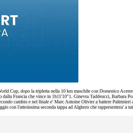
World Cup, dopo la tripletta nella 10 km maschile con Domenico Aceren
imo dalla Francia che vince in 1h11'10"1. Ginevra Taddeucci, Barbara 
ondo cambio e nel finale e' Marc Antoine Olivier a battere Paltrinieri al
o con l'attesissima seconda tappa ad Alghero che rappresentera' a tutti g