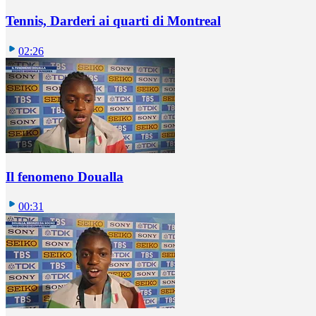
Tennis, Darderi ai quarti di Montreal
02:26
Il fenomeno Doualla
00:31