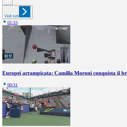
Vedi tutti
01:33
Europei arrampicata: Camilla Moroni conquista il br
00:31