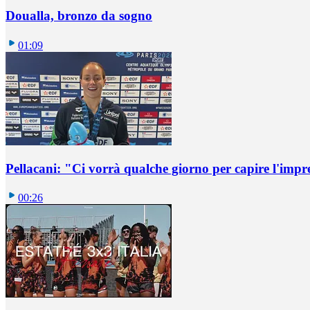
Doualla, bronzo da sogno
01:09
Pellacani: "Ci vorrà qualche giorno per capire l'impr
00:26