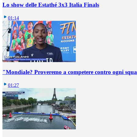
Lo show delle Estathé 3x3 Italia Finals
01:14
"Mondiale? Proveremo a competere contro ogni squadr
01:27