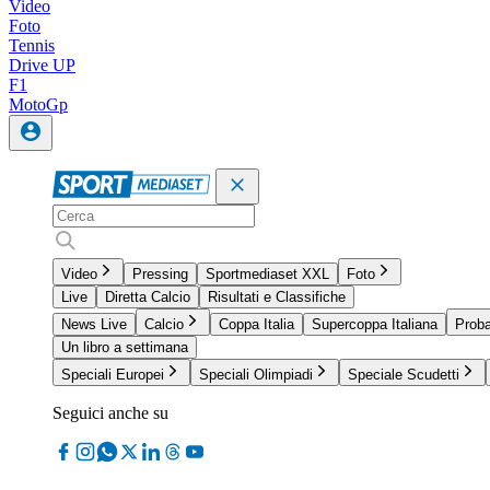
Video
Foto
Tennis
Drive UP
F1
MotoGp
Video
Pressing
Sportmediaset XXL
Foto
Live
Diretta Calcio
Risultati e Classifiche
News Live
Calcio
Coppa Italia
Supercoppa Italiana
Proba
Un libro a settimana
Speciali Europei
Speciali Olimpiadi
Speciale Scudetti
Seguici anche su