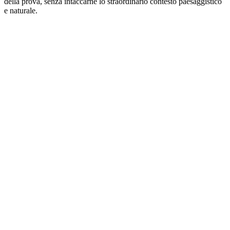
della prova, senza intaccarne lo straordinario contesto paesaggistico
e naturale.