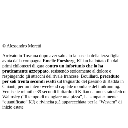
© Alessandro Moretti
Arrivato in Toscana dopo aver salutato la nascita della terza figlia
avuta dalla compagna
Emelie Forsberg
, Kilian ha lottato fin dai
primi chilometri di gara
contro un infortunio che lo ha
praticamente azzoppato
, resistendo stoicamente al dolore e
respingendo gli attacchi del rivale francese Bouillard,
preceduto
per soli trenta secondi esatti
sul traguardo del paesino di Radda in
Chianti, per un intero weekend capitale mondiale del trailrunning.
Ventisette minuti e 39 secondi il ritardo di Kilian da uno stratosferico
Walmsley (“Il tempo di mangiare una pizza”, ha simpaticamente
“quantificato” KJ) e rivincita già apparecchiata per la “Western” di
inizio estate.