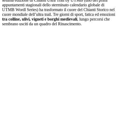
settima edizione di Chianti Ultra Trail by UTMB (uno dei primi
appuntamenti stagionali dello sterminato calendario globale di
UTMB Wordl Series) ha trasformato il cuore del Chianti Storico nel
cuore mondiale dell’ultra trail. Tre giorni di sport, fatica ed emozioni
tra colline, ulivi, vigneti e borghi medievali
, lungo percorsi che
sembrano usciti da un quadro del Rinascimento.