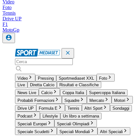
Video
Foto
Tennis
Drive UP
F1
MotoGp
Video
Pressing
Sportmediaset XXL
Foto
Live
Diretta Calcio
Risultati e Classifiche
News Live
Calcio
Coppa Italia
Supercoppa Italiana
Probabili Formazioni
Squadre
Mercato
Motori
Drive UP
Formula E
Tennis
Altri Sport
Sondaggi
Podcast
Lifestyle
Un libro a settimana
Speciali Europei
Speciali Olimpiadi
Speciale Scudetti
Speciali Mondiali
Altri Speciali