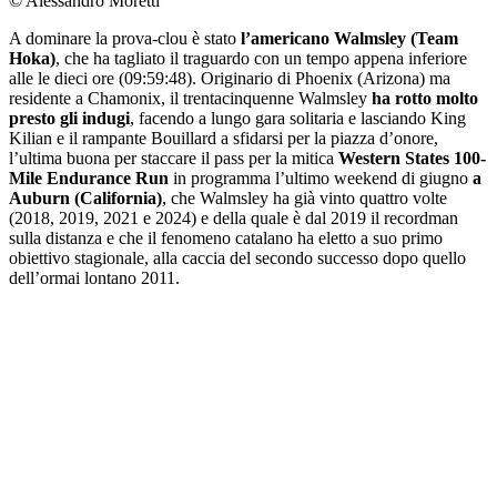
© Alessandro Moretti
A dominare la prova-clou è stato
l’americano Walmsley (Team
Hoka)
, che ha tagliato il traguardo con un tempo appena inferiore
alle le dieci ore (09:59:48). Originario di Phoenix (Arizona) ma
residente a Chamonix, il trentacinquenne Walmsley
ha rotto molto
presto gli indugi
, facendo a lungo gara solitaria e lasciando King
Kilian e il rampante Bouillard a sfidarsi per la piazza d’onore,
l’ultima buona per staccare il pass per la mitica
Western States 100-
Mile Endurance Run
in programma l’ultimo weekend di giugno
a
Auburn (California)
, che Walmsley ha già vinto quattro volte
(2018, 2019, 2021 e 2024) e della quale è dal 2019 il recordman
sulla distanza e che il fenomeno catalano ha eletto a suo primo
obiettivo stagionale, alla caccia del secondo successo dopo quello
dell’ormai lontano 2011.