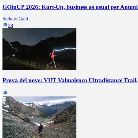
GOinUP 2026: Kurt-Up, business as usual per Antonio
Stefano Gatti
28
Prova del nove: VUT Valmalenco Ultradistance Trail, 