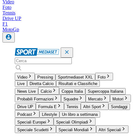
Video
Foto
Tennis
Drive UP
F1
MotoGp
Video
Pressing
Sportmediaset XXL
Foto
Live
Diretta Calcio
Risultati e Classifiche
News Live
Calcio
Coppa Italia
Supercoppa Italiana
Probabili Formazioni
Squadre
Mercato
Motori
Drive UP
Formula E
Tennis
Altri Sport
Sondaggi
Podcast
Lifestyle
Un libro a settimana
Speciali Europei
Speciali Olimpiadi
Speciale Scudetti
Speciali Mondiali
Altri Speciali