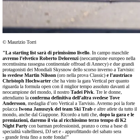
© Maurizio Torri
"La starting list sarà di primissimo livello
. In campo maschile
avremo l’elvetico Roberto Delorenzi
(neocampione europeo nella
recentissima rassegna continentale offroad di Annecy) e due grandi
protagonisti dei Mondiali Skysnow dello scorso inverno a Tarvisio:
lo svedese Martin Nilsson
(oro nella prova Classic)
e l’austriaco
Christoph Hochwarter
che ha vinto la gara Vertical per quanto
riguarda la formula open con il miglior tempo assoluto davanti al
neocampione del mondo, il nostro
Tadei Pivk
. Tre le donne,
attendiamo la
conferma definitiva dell’altra svedese Tove
Andersson
, medaglia d’oro Vertical a Tarvisio. Avremo poi la forte
polacca
Iwona Januszyk del team Ski Trab
e altre atlete da tutto il
mondo, anche dal Giappone. Ricordo a tutti che,
dopo la gara e le
premiazioni, daremo il via al ricchissimo terzo tempo di K2
Night Party
con barman professionisti, pranzo o cena a base di
specialità valtellinesi, DJ set e - approfittando del sabato sera
- grande festa fino a notte fonda!”