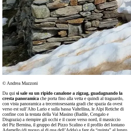
© Andrea Mazzoni
Da qui
si sale su un ripido canalone a zigzag, guadagnando la
cresta panoramica
che porta fino alla vetta e quindi al traguardo,
con vista panoramica a trecentosessanta gradi che spazia da ovest
verso est sull’Alto Lario e sulla bassa Valtellina, le Alpi Retiche di
confine con la testata della Val Masino (Badile, Cengalo e
Disgrazia) a riempire gli occhi e il cuore verso nord, il massiccio
del Piz Bernina, il gruppo del Pizzo Scalino e il profilo del lontano
Adamello (di nuovo al di qua dell’Adda) a fare da “quinta” al lungo