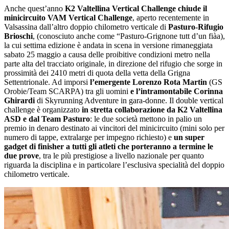
Anche quest’anno
K2 Valtellina Vertical Challenge chiude il
minicircuito VAM Vertical Challenge
, aperto recentemente in
Valsassina dall’altro doppio chilometro verticale di
Pasturo-Rifugio
Brioschi
, (conosciuto anche come “Pasturo-Grignone tutt d’un fiàa),
la cui settima edizione è andata in scena in versione rimaneggiata
sabato 25 maggio a causa delle proibitive condizioni metro nella
parte alta del tracciato originale, in direzione del rifugio che sorge in
prossimità dei 2410 metri di quota della vetta della Grigna
Settentrionale. Ad imporsi
l’emergente Lorenzo Rota Martin
(GS
Orobie/Team SCARPA) tra gli uomini
e l’intramontabile Corinna
Ghirardi
di Skyrunning Adventure in gara-donne. Il double vertical
challenge è organizzato
in stretta collaborazione da K2 Valtellina
ASD e dal Team Pasturo
: le due società mettono in palio un
premio in denaro destinato ai vincitori del minicircuito (mini solo per
numero di tappe, extralarge per impegno richiesto) e
un super
gadget di finisher a tutti gli atleti che porteranno a termine le
due prove
, tra le più prestigiose a livello nazionale per quanto
riguarda la disciplina e in particolare l’esclusiva specialità del doppio
chilometro verticale.