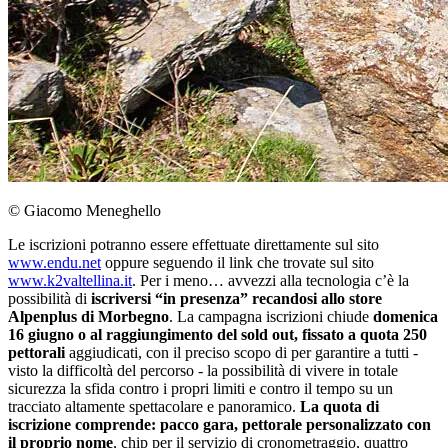
© Giacomo Meneghello
Le iscrizioni potranno essere effettuate direttamente sul sito
www.endu.net
oppure seguendo il link che trovate sul sito
www.k2valtellina.it
. Per i meno… avvezzi alla tecnologia c’è la
possibilità di
iscriversi “in presenza” recandosi allo store
Alpenplus di Morbegno
. La campagna iscrizioni chiude
domenica
16 giugno o al raggiungimento del sold out, fissato a quota 250
pettorali
aggiudicati, con il preciso scopo di per garantire a tutti -
visto la difficoltà del percorso - la possibilità di vivere in totale
sicurezza la sfida contro i propri limiti e contro il tempo su un
tracciato altamente spettacolare e panoramico.
La quota di
iscrizione comprende: pacco gara, pettorale personalizzato con
il proprio nome
, chip per il servizio di cronometraggio, quattro