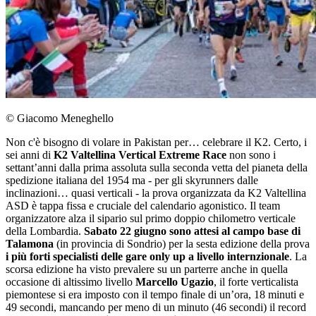
© Giacomo Meneghello
Non c'è bisogno di volare in Pakistan per… celebrare il K2. Certo, i
sei anni di
K2 Valtellina Vertical Extreme Race
non sono i
settant’anni dalla prima assoluta sulla seconda vetta del pianeta della
spedizione italiana del 1954 ma - per gli skyrunners dalle
inclinazioni… quasi verticali - la prova organizzata da K2 Valtellina
ASD è tappa fissa e cruciale del calendario agonistico. Il team
organizzatore alza il sipario sul primo doppio chilometro verticale
della Lombardia.
Sabato 22 giugno sono attesi al campo base di
Talamona
(in provincia di Sondrio) per la sesta edizione della prova
i più forti specialisti delle gare only up a livello internzionale
. La
scorsa edizione ha visto prevalere su un parterre anche in quella
occasione di altissimo livello
Marcello Ugazio
, il forte verticalista
piemontese si era imposto con il tempo finale di un’ora, 18 minuti e
49 secondi, mancando per meno di un minuto (46 secondi) il record