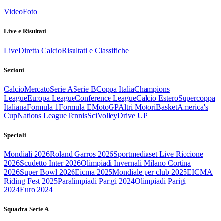
Video
Foto
Live e Risultati
Live
Diretta Calcio
Risultati e Classifiche
Sezioni
Calcio
Mercato
Serie A
Serie B
Coppa Italia
Champions
League
Europa League
Conference League
Calcio Estero
Supercoppa
Italiana
Formula 1
Formula E
MotoGP
Altri Motori
Basket
America's
Cup
Nations League
Tennis
Sci
Volley
Drive UP
Speciali
Mondiali 2026
Roland Garros 2026
Sportmediaset Live Riccione
2026
Scudetto Inter 2026
Olimpiadi Invernali Milano Cortina
2026
Super Bowl 2026
Eicma 2025
Mondiale per club 2025
EICMA
Riding Fest 2025
Paralimpiadi Parigi 2024
Olimpiadi Parigi
2024
Euro 2024
Squadra Serie A