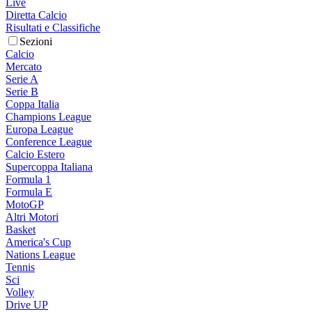
Live
Diretta Calcio
Risultati e Classifiche
Sezioni
Calcio
Mercato
Serie A
Serie B
Coppa Italia
Champions League
Europa League
Conference League
Calcio Estero
Supercoppa Italiana
Formula 1
Formula E
MotoGP
Altri Motori
Basket
America's Cup
Nations League
Tennis
Sci
Volley
Drive UP