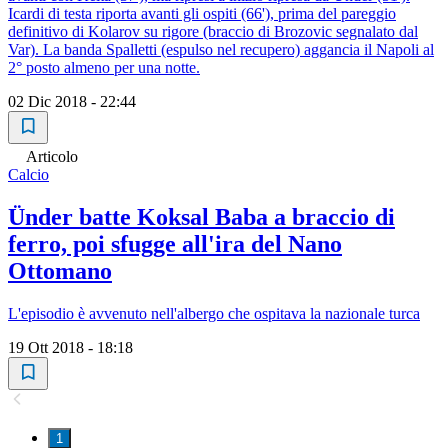
Icardi di testa riporta avanti gli ospiti (66'), prima del pareggio
definitivo di Kolarov su rigore (braccio di Brozovic segnalato dal
Var). La banda Spalletti (espulso nel recupero) aggancia il Napoli al
2° posto almeno per una notte.
02 Dic 2018 - 22:44
Articolo
Calcio
Ünder batte Koksal Baba a braccio di
ferro, poi sfugge all'ira del Nano
Ottomano
L'episodio è avvenuto nell'albergo che ospitava la nazionale turca
19 Ott 2018 - 18:18
1