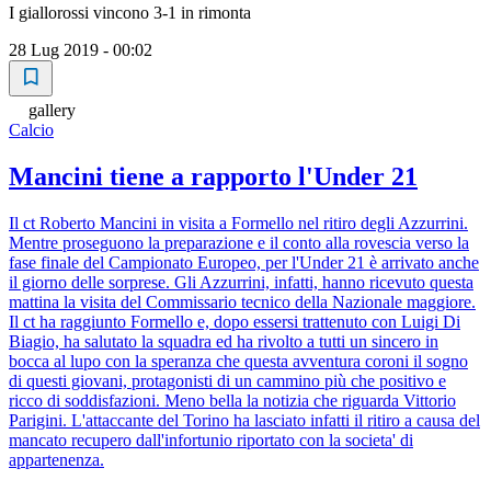
I giallorossi vincono 3-1 in rimonta
28 Lug 2019 - 00:02
gallery
Calcio
Mancini tiene a rapporto l'Under 21
Il ct Roberto Mancini in visita a Formello nel ritiro degli Azzurrini.
Mentre proseguono la preparazione e il conto alla rovescia verso la
fase finale del Campionato Europeo, per l'Under 21 è arrivato anche
il giorno delle sorprese. Gli Azzurrini, infatti, hanno ricevuto questa
mattina la visita del Commissario tecnico della Nazionale maggiore.
Il ct ha raggiunto Formello e, dopo essersi trattenuto con Luigi Di
Biagio, ha salutato la squadra ed ha rivolto a tutti un sincero in
bocca al lupo con la speranza che questa avventura coroni il sogno
di questi giovani, protagonisti di un cammino più che positivo e
ricco di soddisfazioni. Meno bella la notizia che riguarda Vittorio
Parigini. L'attaccante del Torino ha lasciato infatti il ritiro a causa del
mancato recupero dall'infortunio riportato con la societa' di
appartenenza.