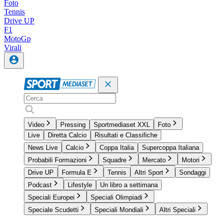
Foto
Tennis
Drive UP
F1
MotoGp
Virali
Video
Pressing
Sportmediaset XXL
Foto
Live
Diretta Calcio
Risultati e Classifiche
News Live
Calcio
Coppa Italia
Supercoppa Italiana
Probabili Formazioni
Squadre
Mercato
Motori
Drive UP
Formula E
Tennis
Altri Sport
Sondaggi
Podcast
Lifestyle
Un libro a settimana
Speciali Europei
Speciali Olimpiadi
Speciale Scudetti
Speciali Mondiali
Altri Speciali