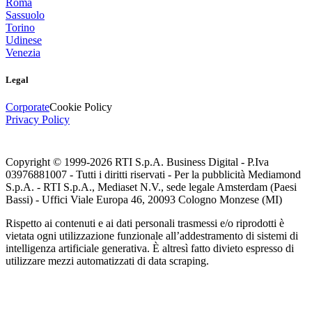
Roma
Sassuolo
Torino
Udinese
Venezia
Legal
Corporate
Cookie Policy
Privacy Policy
Copyright © 1999-
2026
RTI S.p.A. Business Digital - P.Iva
03976881007 - Tutti i diritti riservati - Per la pubblicità Mediamond
S.p.A. - RTI S.p.A., Mediaset N.V., sede legale Amsterdam (Paesi
Bassi) - Uffici Viale Europa 46, 20093 Cologno Monzese (MI)
Rispetto ai contenuti e ai dati personali trasmessi e/o riprodotti è
vietata ogni utilizzazione funzionale all’addestramento di sistemi di
intelligenza artificiale generativa. È altresì fatto divieto espresso di
utilizzare mezzi automatizzati di data scraping.