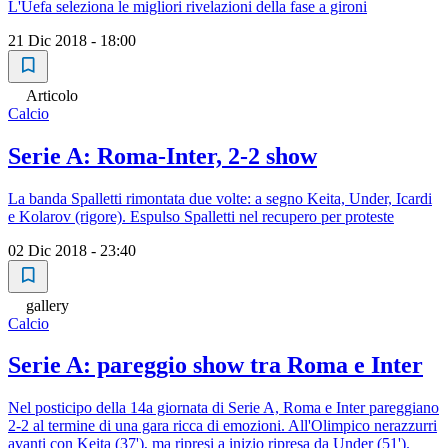
L'Uefa seleziona le migliori rivelazioni della fase a gironi
21 Dic 2018 - 18:00
Articolo
Calcio
Serie A: Roma-Inter, 2-2 show
La banda Spalletti rimontata due volte: a segno Keita, Under, Icardi
e Kolarov (rigore). Espulso Spalletti nel recupero per proteste
02 Dic 2018 - 23:40
gallery
Calcio
Serie A: pareggio show tra Roma e Inter
Nel posticipo della 14a giornata di Serie A, Roma e Inter pareggiano
2-2 al termine di una gara ricca di emozioni. All'Olimpico nerazzurri
avanti con Keita (37'), ma ripresi a inizio ripresa da Under (51').