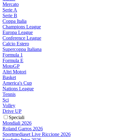
Mercato
Serie A
Serie B
Coppa Italia
Champions League
Europa League
Conference League
Calcio Estero
Supercoppa Italiana
Formula 1
Formula E
MotoGP
Altri Motori
Basket
America's Cup
Nations League
Tennis
Sci
Volley
Drive UP
Speciali
Mondiali 2026
Roland Garros 2026
Sportmediaset Live Riccione 2026
Scudetto Inter 2026