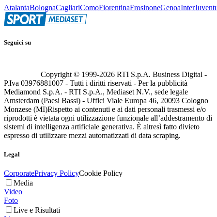
Atalanta
Bologna
Cagliari
Como
Fiorentina
Frosinone
Genoa
Inter
Juvent
Seguici su
Copyright © 1999-
2026
RTI S.p.A. Business Digital -
P.Iva 03976881007 - Tutti i diritti riservati - Per la pubblicità
Mediamond S.p.A. - RTI S.p.A., Mediaset N.V., sede legale
Amsterdam (Paesi Bassi) - Uffici Viale Europa 46, 20093 Cologno
Monzese (MI)
Rispetto ai contenuti e ai dati personali trasmessi e/o
riprodotti è vietata ogni utilizzazione funzionale all’addestramento di
sistemi di intelligenza artificiale generativa. È altresì fatto divieto
espresso di utilizzare mezzi automatizzati di data scraping.
Legal
Corporate
Privacy Policy
Cookie Policy
Media
Video
Foto
Live e Risultati