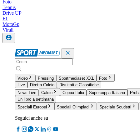
Foto
Tennis
Drive UP
F1
MotoGp
Virali
Video
Pressing
Sportmediaset XXL
Foto
Live
Diretta Calcio
Risultati e Classifiche
News Live
Calcio
Coppa Italia
Supercoppa Italiana
Proba
Un libro a settimana
Speciali Europei
Speciali Olimpiadi
Speciale Scudetti
Seguici anche su