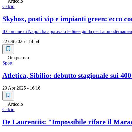
Articolo
Calcio
Skybox, posti vip e impianti green: ecco c
Il Comune di Napoli ha approvato le linee guida per l'ammodernament
22 Ott 2025 - 14:54
Ora per ora
Sport
Atletica, Sibilio: debutto stagionale sui 40
29 Apr 2025 - 16:16
Articolo
Calcio
De Laurentiis: "Impossibile rifare il Mara