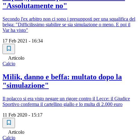
"Assolutamente no"
Secondo l'ex arbitro non ci sono i presupposti per una squalifica del
belga: "Difficilissimo stabilire se sia simulazione o meno. E poi il
Var ha visto"
17 Feb 2021 - 16:34
Articolo
Calcio
Milik, danno e beffa: multato dopo la
"simulazione"
Il polacco si era visto negare un rigore contro il Lecce: il Giudice
Sportivo conferma il cartellino giallo e lo multa di 2.000 euro
11 Feb 2020 - 15:17
Articolo
Calcio