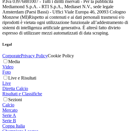
P.Iva 03976881007 - Tutti i diritti riservati - Per la pubblicità
Mediamond S.p.A. - RTI S.p.A., Mediaset N.V., sede legale
Amsterdam (Paesi Bassi) - Uffici Viale Europa 46, 20093 Cologno
Monzese (MI)
Rispetto ai contenuti e ai dati personali trasmessi e/o
riprodotti è vietata ogni utilizzazione funzionale all’addestramento di
sistemi di intelligenza artificiale generativa. È altresì fatto divieto
espresso di utilizzare mezzi automatizzati di data scraping.
Legal
Corporate
Privacy Policy
Cookie Policy
Media
Video
Foto
Live e Risultati
Live
Diretta Calcio
Risultati e Classifiche
Sezioni
Calcio
Mercato
Serie A
Serie B
Coppa Italia