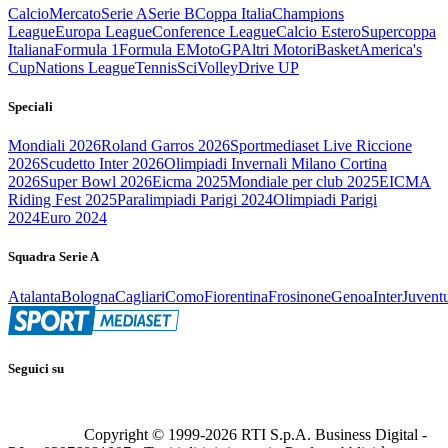
Calcio
Mercato
Serie A
Serie B
Coppa Italia
Champions
League
Europa League
Conference League
Calcio Estero
Supercoppa
Italiana
Formula 1
Formula E
MotoGP
Altri Motori
Basket
America's
Cup
Nations League
Tennis
Sci
Volley
Drive UP
Speciali
Mondiali 2026
Roland Garros 2026
Sportmediaset Live Riccione
2026
Scudetto Inter 2026
Olimpiadi Invernali Milano Cortina
2026
Super Bowl 2026
Eicma 2025
Mondiale per club 2025
EICMA
Riding Fest 2025
Paralimpiadi Parigi 2024
Olimpiadi Parigi
2024
Euro 2024
Squadra Serie A
Atalanta
Bologna
Cagliari
Como
Fiorentina
Frosinone
Genoa
Inter
Juvent
Seguici su
Copyright © 1999-
2026
RTI S.p.A. Business Digital -