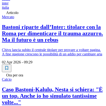
inter
italia
Articolo
Mercato
Bastoni riparte dall’Inter: titolare con la
Roma per dimenticare il trauma azzurro.
Ma il futuro è un rebus
Chivu lancia subito il centrale titolare per provare a voltare pagina.
A fine stagione crescono le possibilità di un addio per cambiare aria
02 Apr 2026 - 09:29
Ora per ora
Calcio
Caso Bastoni-Kalulu, Nesta si schiera: "È
un top. Anche io ho simulato tantissime
volte..."