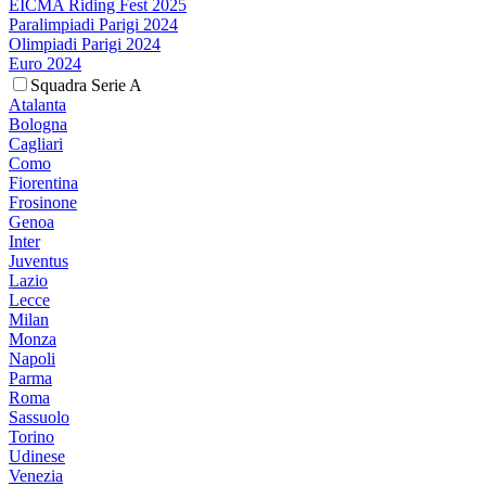
EICMA Riding Fest 2025
Paralimpiadi Parigi 2024
Olimpiadi Parigi 2024
Euro 2024
Squadra Serie A
Atalanta
Bologna
Cagliari
Como
Fiorentina
Frosinone
Genoa
Inter
Juventus
Lazio
Lecce
Milan
Monza
Napoli
Parma
Roma
Sassuolo
Torino
Udinese
Venezia