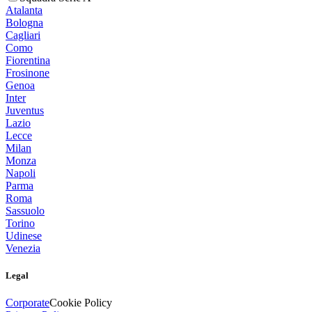
Atalanta
Bologna
Cagliari
Como
Fiorentina
Frosinone
Genoa
Inter
Juventus
Lazio
Lecce
Milan
Monza
Napoli
Parma
Roma
Sassuolo
Torino
Udinese
Venezia
Legal
Corporate
Cookie Policy