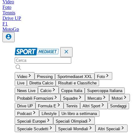
Video
Foto
Tennis
Drive UP
F1
MotoGp
Video
Pressing
Sportmediaset XXL
Foto
Live
Diretta Calcio
Risultati e Classifiche
News Live
Calcio
Coppa Italia
Supercoppa Italiana
Probabili Formazioni
Squadre
Mercato
Motori
Drive UP
Formula E
Tennis
Altri Sport
Sondaggi
Podcast
Lifestyle
Un libro a settimana
Speciali Europei
Speciali Olimpiadi
Speciale Scudetti
Speciali Mondiali
Altri Speciali