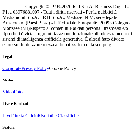
Copyright © 1999-
2026
RTI S.p.A. Business Digital -
P.Iva 03976881007 - Tutti i diritti riservati - Per la pubblicità
Mediamond S.p.A. - RTI S.p.A., Mediaset N.V., sede legale
Amsterdam (Paesi Bassi) - Uffici Viale Europa 46, 20093 Cologno
Monzese (MI)
Rispetto ai contenuti e ai dati personali trasmessi e/o
riprodotti è vietata ogni utilizzazione funzionale all’addestramento di
sistemi di intelligenza artificiale generativa. È altresì fatto divieto
espresso di utilizzare mezzi automatizzati di data scraping.
Legal
Corporate
Privacy Policy
Cookie Policy
Media
Video
Foto
Live e Risultati
Live
Diretta Calcio
Risultati e Classifiche
Sezioni