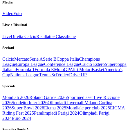
Media
Video
Foto
Live e Risultati
Live
Diretta Calcio
Risultati e Classifiche
Sezioni
Calcio
Mercato
Serie A
Serie B
Coppa Italia
Champions
League
Europa League
Conference League
Calcio Estero
Supercoppa
Italiana
Formula 1
Formula E
MotoGP
Altri Motori
Basket
America's
Cup
Nations League
Tennis
Sci
Volley
Drive UP
Speciali
Mondiali 2026
Roland Garros 2026
Sportmediaset Live Riccione
2026
Scudetto Inter 2026
Olimpiadi Invernali Milano Cortina
2026
Super Bowl 2026
Eicma 2025
Mondiale per club 2025
EICMA
Riding Fest 2025
Paralimpiadi Parigi 2024
Olimpiadi Parigi
2024
Euro 2024
Squadra Serie A