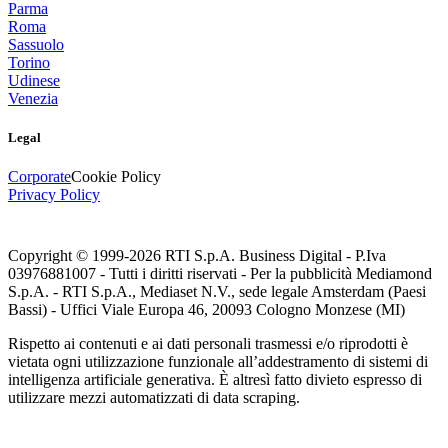
Parma
Roma
Sassuolo
Torino
Udinese
Venezia
Legal
Corporate
Cookie Policy
Privacy Policy
Copyright © 1999-
2026
RTI S.p.A. Business Digital - P.Iva
03976881007 - Tutti i diritti riservati - Per la pubblicità Mediamond
S.p.A. - RTI S.p.A., Mediaset N.V., sede legale Amsterdam (Paesi
Bassi) - Uffici Viale Europa 46, 20093 Cologno Monzese (MI)
Rispetto ai contenuti e ai dati personali trasmessi e/o riprodotti è
vietata ogni utilizzazione funzionale all’addestramento di sistemi di
intelligenza artificiale generativa. È altresì fatto divieto espresso di
utilizzare mezzi automatizzati di data scraping.