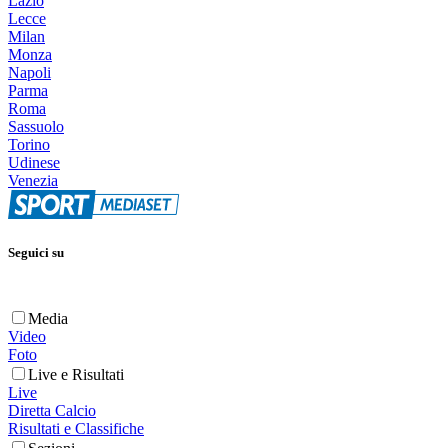
Lazio
Lecce
Milan
Monza
Napoli
Parma
Roma
Sassuolo
Torino
Udinese
Venezia
Seguici su
Media
Video
Foto
Live e Risultati
Live
Diretta Calcio
Risultati e Classifiche