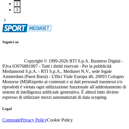
2
3
Seguici su
Copyright © 1999-
2026
RTI S.p.A. Business Digital -
P.Iva 03976881007 - Tutti i diritti riservati - Per la pubblicità
Mediamond S.p.A. - RTI S.p.A., Mediaset N.V., sede legale
Amsterdam (Paesi Bassi) - Uffici Viale Europa 46, 20093 Cologno
Monzese (MI)
Rispetto ai contenuti e ai dati personali trasmessi e/o
riprodotti è vietata ogni utilizzazione funzionale all’addestramento di
sistemi di intelligenza artificiale generativa. È altresì fatto divieto
espresso di utilizzare mezzi automatizzati di data scraping.
Legal
Corporate
Privacy Policy
Cookie Policy