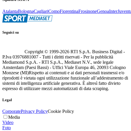
Atalanta
Bologna
Cagliari
Como
Fiorentina
Frosinone
Genoa
Inter
Juvent
Seguici su
Copyright © 1999-
2026
RTI S.p.A. Business Digital -
P.Iva 03976881007 - Tutti i diritti riservati - Per la pubblicità
Mediamond S.p.A. - RTI S.p.A., Mediaset N.V., sede legale
Amsterdam (Paesi Bassi) - Uffici Viale Europa 46, 20093 Cologno
Monzese (MI)
Rispetto ai contenuti e ai dati personali trasmessi e/o
riprodotti è vietata ogni utilizzazione funzionale all’addestramento di
sistemi di intelligenza artificiale generativa. È altresì fatto divieto
espresso di utilizzare mezzi automatizzati di data scraping.
Legal
Corporate
Privacy Policy
Cookie Policy
Media
Video
Foto