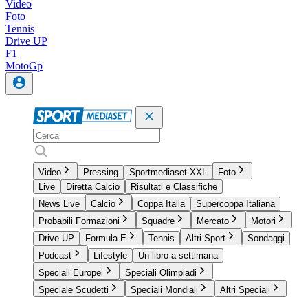
Video
Foto
Tennis
Drive UP
F1
MotoGp
Video
Pressing
Sportmediaset XXL
Foto
Live
Diretta Calcio
Risultati e Classifiche
News Live
Calcio
Coppa Italia
Supercoppa Italiana
Probabili Formazioni
Squadre
Mercato
Motori
Drive UP
Formula E
Tennis
Altri Sport
Sondaggi
Podcast
Lifestyle
Un libro a settimana
Speciali Europei
Speciali Olimpiadi
Speciale Scudetti
Speciali Mondiali
Altri Speciali