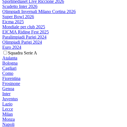
Sportmediaset Live Riccione 2026
Scudetto Inter 2026
Olimpiadi Invernali Milano Cortina 2026
Super Bowl 2026
Eicma 2025
Mondiale per club 2025
EICMA Riding Fest 2025
Paralimpiadi Parigi 2024
Olimpiadi Parigi 2024
Euro 2024
Squadra Serie A
Atalanta
Bologna
Cagliari
Como
Fiorentina
Frosinone
Genoa
Inter
Juventus
Lazio
Lecce
Milan
Monza
Napoli