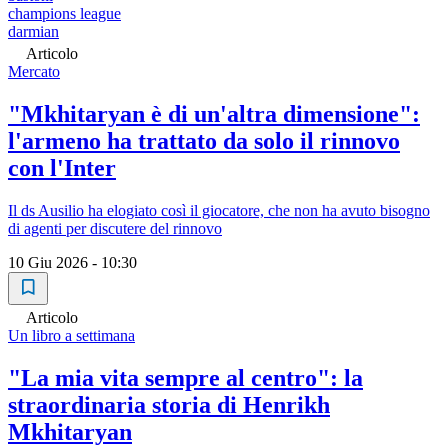
champions league
darmian
Articolo
Mercato
"Mkhitaryan è di un'altra dimensione":
l'armeno ha trattato da solo il rinnovo
con l'Inter
Il ds Ausilio ha elogiato così il giocatore, che non ha avuto bisogno
di agenti per discutere del rinnovo
10 Giu 2026 - 10:30
Articolo
Un libro a settimana
"La mia vita sempre al centro": la
straordinaria storia di Henrikh
Mkhitaryan