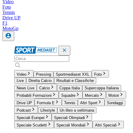
Video
Foto
Tennis
Drive UP
F1
MotoGp
Video
Pressing
Sportmediaset XXL
Foto
Live
Diretta Calcio
Risultati e Classifiche
News Live
Calcio
Coppa Italia
Supercoppa Italiana
Probabili Formazioni
Squadre
Mercato
Motori
Drive UP
Formula E
Tennis
Altri Sport
Sondaggi
Podcast
Lifestyle
Un libro a settimana
Speciali Europei
Speciali Olimpiadi
Speciale Scudetti
Speciali Mondiali
Altri Speciali