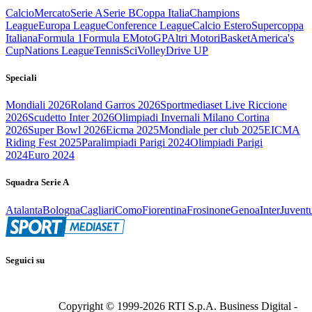
Calcio
Mercato
Serie A
Serie B
Coppa Italia
Champions
League
Europa League
Conference League
Calcio Estero
Supercoppa
Italiana
Formula 1
Formula E
MotoGP
Altri Motori
Basket
America's
Cup
Nations League
Tennis
Sci
Volley
Drive UP
Speciali
Mondiali 2026
Roland Garros 2026
Sportmediaset Live Riccione
2026
Scudetto Inter 2026
Olimpiadi Invernali Milano Cortina
2026
Super Bowl 2026
Eicma 2025
Mondiale per club 2025
EICMA
Riding Fest 2025
Paralimpiadi Parigi 2024
Olimpiadi Parigi
2024
Euro 2024
Squadra Serie A
Atalanta
Bologna
Cagliari
Como
Fiorentina
Frosinone
Genoa
Inter
Juvent
Seguici su
Copyright © 1999-
2026
RTI S.p.A. Business Digital -