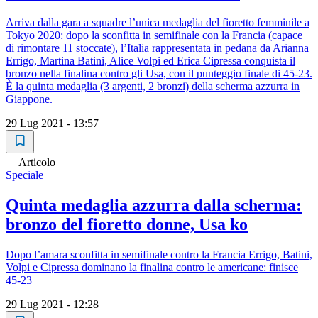
Arriva dalla gara a squadre l’unica medaglia del fioretto femminile a
Tokyo 2020: dopo la sconfitta in semifinale con la Francia (capace
di rimontare 11 stoccate), l’Italia rappresentata in pedana da Arianna
Errigo, Martina Batini, Alice Volpi ed Erica Cipressa conquista il
bronzo nella finalina contro gli Usa, con il punteggio finale di 45-23.
È la quinta medaglia (3 argenti, 2 bronzi) della scherma azzurra in
Giappone.
29 Lug 2021 - 13:57
Articolo
Speciale
Quinta medaglia azzurra dalla scherma:
bronzo del fioretto donne, Usa ko
Dopo l’amara sconfitta in semifinale contro la Francia Errigo, Batini,
Volpi e Cipressa dominano la finalina contro le americane: finisce
45-23
29 Lug 2021 - 12:28