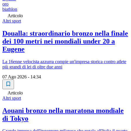
oro
biathlon
Articolo
Altri sport
Doualla: straordinario bronzo nella finale
dei 100 metri nei mondiali under 20 a
Eugene
La 16enne velocista azzurra compie un'impresa storica contro atlete
più grandi di lei di oltre due anni
07 Ago 2026 - 14:34
Articolo
Altri sport
Aouani bronzo nella maratona mondiale
di Tokyo
Grande impresa dell'ingegnere milanese che regala all'Italia il quarto