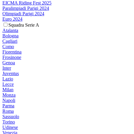
EICMA Riding Fest 2025
Paralimpiadi Parigi 2024
Olimpiadi Parigi 2024
Euro 2024
Squadra Serie A
Atalanta
Bologna
Cagliari
Como
Fiorentina
Frosinone
Genoa
Inter
Juventus
Lazio
Lecce
Milan
Monza
Napoli
Parma
Roma
Sassuolo
Torino
Udinese
Venezia