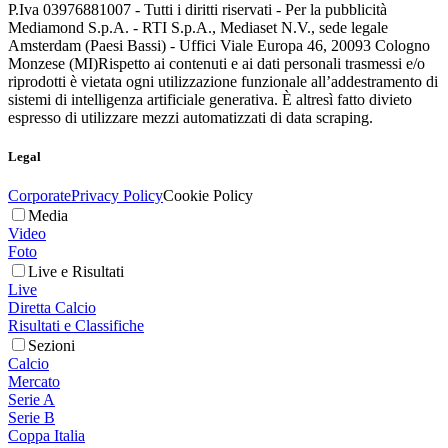
P.Iva 03976881007 - Tutti i diritti riservati - Per la pubblicità
Mediamond S.p.A. - RTI S.p.A., Mediaset N.V., sede legale
Amsterdam (Paesi Bassi) - Uffici Viale Europa 46, 20093 Cologno
Monzese (MI)
Rispetto ai contenuti e ai dati personali trasmessi e/o
riprodotti è vietata ogni utilizzazione funzionale all’addestramento di
sistemi di intelligenza artificiale generativa. È altresì fatto divieto
espresso di utilizzare mezzi automatizzati di data scraping.
Legal
Corporate
Privacy Policy
Cookie Policy
Media
Video
Foto
Live e Risultati
Live
Diretta Calcio
Risultati e Classifiche
Sezioni
Calcio
Mercato
Serie A
Serie B
Coppa Italia