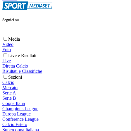
Seguici su
Media
Video
Foto
Live e Risultati
Live
Diretta Calcio
Risultati e Classifiche
Sezioni
Calcio
Mercato
Serie A
Serie B
Coppa Italia
Champions League
Europa League
Conference League
Calcio Estero
Supercoppa Italiana