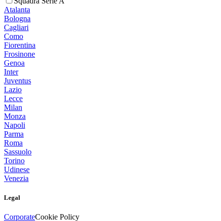
Squadra Serie A
Atalanta
Bologna
Cagliari
Como
Fiorentina
Frosinone
Genoa
Inter
Juventus
Lazio
Lecce
Milan
Monza
Napoli
Parma
Roma
Sassuolo
Torino
Udinese
Venezia
Legal
Corporate
Cookie Policy