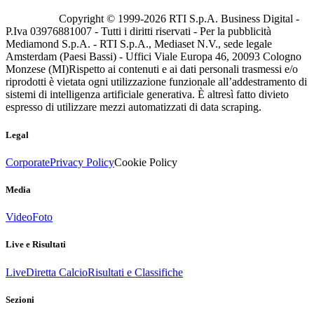
Copyright © 1999-
2026
RTI S.p.A. Business Digital -
P.Iva 03976881007 - Tutti i diritti riservati - Per la pubblicità
Mediamond S.p.A. - RTI S.p.A., Mediaset N.V., sede legale
Amsterdam (Paesi Bassi) - Uffici Viale Europa 46, 20093 Cologno
Monzese (MI)
Rispetto ai contenuti e ai dati personali trasmessi e/o
riprodotti è vietata ogni utilizzazione funzionale all’addestramento di
sistemi di intelligenza artificiale generativa. È altresì fatto divieto
espresso di utilizzare mezzi automatizzati di data scraping.
Legal
Corporate
Privacy Policy
Cookie Policy
Media
Video
Foto
Live e Risultati
Live
Diretta Calcio
Risultati e Classifiche
Sezioni