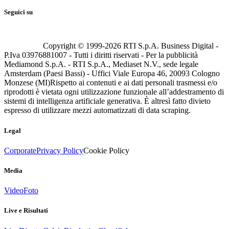
Seguici su
Copyright © 1999-
2026
RTI S.p.A. Business Digital -
P.Iva 03976881007 - Tutti i diritti riservati - Per la pubblicità
Mediamond S.p.A. - RTI S.p.A., Mediaset N.V., sede legale
Amsterdam (Paesi Bassi) - Uffici Viale Europa 46, 20093 Cologno
Monzese (MI)
Rispetto ai contenuti e ai dati personali trasmessi e/o
riprodotti è vietata ogni utilizzazione funzionale all’addestramento di
sistemi di intelligenza artificiale generativa. È altresì fatto divieto
espresso di utilizzare mezzi automatizzati di data scraping.
Legal
Corporate
Privacy Policy
Cookie Policy
Media
Video
Foto
Live e Risultati