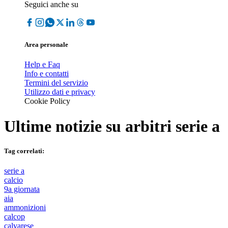
Seguici anche su
Area personale
Help e Faq
Info e contatti
Termini del servizio
Utilizzo dati e privacy
Cookie Policy
Ultime notizie su
arbitri serie a
Tag correlati:
serie a
calcio
9a giornata
aia
ammonizioni
calcop
calvarese