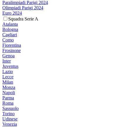
Paralimpiadi Parigi 2024
Olimpiadi Parigi 2024
Euro 2024
Squadra Serie A
Atalanta
Bologna
Cagliari
Como
Fiorentina
Frosinone
Genoa
Inter
Juventus
Lazio
Lecce
Milan
Monza
Napoli
Parma
Roma
Sassuolo
Torino
Udinese
Venezia