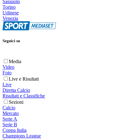
Sassuolo
Torino
Udinese
Venezia
Seguici su
Media
Video
Foto
Live e Risultati
Live
Diretta Calcio
Risultati e Classifiche
Sezioni
Calcio
Mercato
Serie A
Serie B
Coppa Italia
Champions League