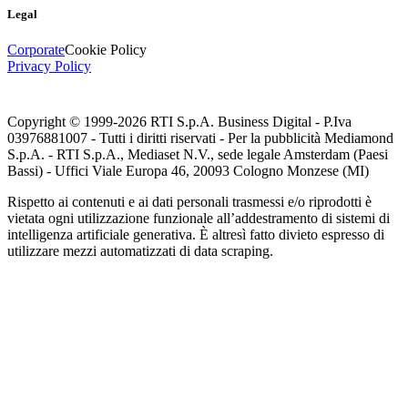
Legal
Corporate
Cookie Policy
Privacy Policy
Copyright © 1999-
2026
RTI S.p.A. Business Digital - P.Iva
03976881007 - Tutti i diritti riservati - Per la pubblicità Mediamond
S.p.A. - RTI S.p.A., Mediaset N.V., sede legale Amsterdam (Paesi
Bassi) - Uffici Viale Europa 46, 20093 Cologno Monzese (MI)
Rispetto ai contenuti e ai dati personali trasmessi e/o riprodotti è
vietata ogni utilizzazione funzionale all’addestramento di sistemi di
intelligenza artificiale generativa. È altresì fatto divieto espresso di
utilizzare mezzi automatizzati di data scraping.