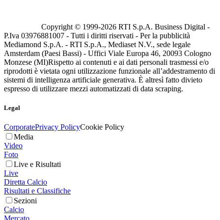
Copyright © 1999-
2026
RTI S.p.A. Business Digital -
P.Iva 03976881007 - Tutti i diritti riservati - Per la pubblicità
Mediamond S.p.A. - RTI S.p.A., Mediaset N.V., sede legale
Amsterdam (Paesi Bassi) - Uffici Viale Europa 46, 20093 Cologno
Monzese (MI)
Rispetto ai contenuti e ai dati personali trasmessi e/o
riprodotti è vietata ogni utilizzazione funzionale all’addestramento di
sistemi di intelligenza artificiale generativa. È altresì fatto divieto
espresso di utilizzare mezzi automatizzati di data scraping.
Legal
Corporate
Privacy Policy
Cookie Policy
Media
Video
Foto
Live e Risultati
Live
Diretta Calcio
Risultati e Classifiche
Sezioni
Calcio
Mercato