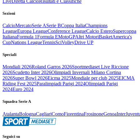
Live
Diretta Calcio
Risultati e Classifiche
Sezioni
Calcio
Mercato
Serie A
Serie B
Coppa Italia
Champions
League
Europa League
Conference League
Calcio Estero
Supercoppa
Italiana
Formula 1
Formula E
MotoGP
Altri Motori
Basket
America's
Cup
Nations League
Tennis
Sci
Volley
Drive UP
Speciali
Mondiali 2026
Roland Garros 2026
Sportmediaset Live Riccione
2026
Scudetto Inter 2026
Olimpiadi Invernali Milano Cortina
2026
Super Bowl 2026
Eicma 2025
Mondiale per club 2025
EICMA
Riding Fest 2025
Paralimpiadi Parigi 2024
Olimpiadi Parigi
2024
Euro 2024
Squadra Serie A
Atalanta
Bologna
Cagliari
Como
Fiorentina
Frosinone
Genoa
Inter
Juvent
Seguici su