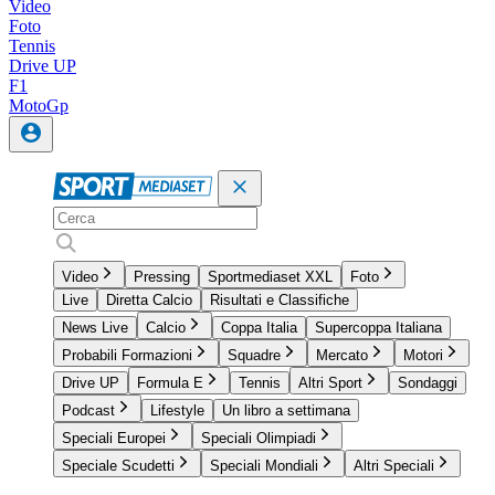
Video
Foto
Tennis
Drive UP
F1
MotoGp
Video
Pressing
Sportmediaset XXL
Foto
Live
Diretta Calcio
Risultati e Classifiche
News Live
Calcio
Coppa Italia
Supercoppa Italiana
Probabili Formazioni
Squadre
Mercato
Motori
Drive UP
Formula E
Tennis
Altri Sport
Sondaggi
Podcast
Lifestyle
Un libro a settimana
Speciali Europei
Speciali Olimpiadi
Speciale Scudetti
Speciali Mondiali
Altri Speciali