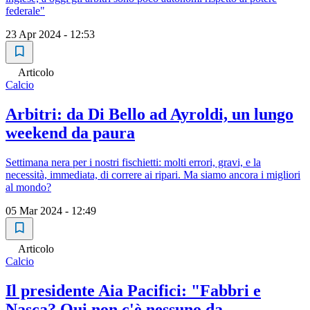
federale"
23 Apr 2024 - 12:53
Articolo
Calcio
Arbitri: da Di Bello ad Ayroldi, un lungo
weekend da paura
Settimana nera per i nostri fischietti: molti errori, gravi, e la
necessità, immediata, di correre ai ripari. Ma siamo ancora i migliori
al mondo?
05 Mar 2024 - 12:49
Articolo
Calcio
Il presidente Aia Pacifici: "Fabbri e
Nasca? Qui non c'è nessuno da