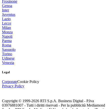
Frosinone
Genoa
Inter
Juventus
Lazio
Lecce
Milan
Monza
Napoli
Parma
Roma
Sassuolo
Torino
Udinese
Venezia
Legal
Corporate
Cookie Policy
Privacy Policy
Copyright © 1999-
2026
RTI S.p.A. Business Digital - P.Iva
03976881007 - Tutti i diritti riservati - Per la pubblicità Mediamond