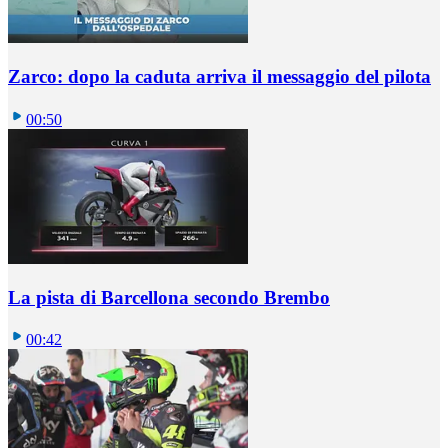
Zarco: dopo la caduta arriva il messaggio del pilota
00:50
La pista di Barcellona secondo Brembo
00:42