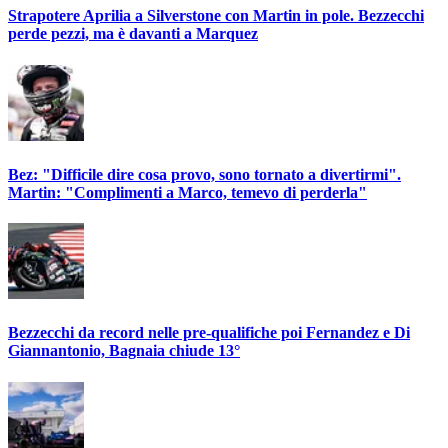
Strapotere Aprilia a Silverstone con Martin in pole. Bezzecchi
perde pezzi, ma è davanti a Marquez
Bez: "Difficile dire cosa provo, sono tornato a divertirmi".
Martin: "Complimenti a Marco, temevo di perderla"
Bezzecchi da record nelle pre-qualifiche poi Fernandez e Di
Giannantonio, Bagnaia chiude 13°