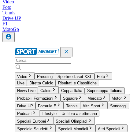
Video
Foto
Tennis
Drive UP
F1
MotoGp
Video
Pressing
Sportmediaset XXL
Foto
Live
Diretta Calcio
Risultati e Classifiche
News Live
Calcio
Coppa Italia
Supercoppa Italiana
Probabili Formazioni
Squadre
Mercato
Motori
Drive UP
Formula E
Tennis
Altri Sport
Sondaggi
Podcast
Lifestyle
Un libro a settimana
Speciali Europei
Speciali Olimpiadi
Speciale Scudetti
Speciali Mondiali
Altri Speciali