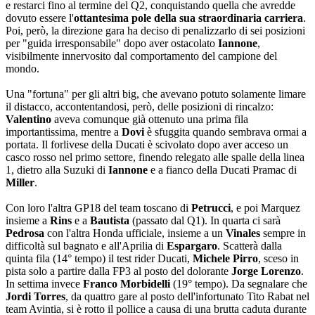
e restarci fino al termine del Q2, conquistando quella che avredde
dovuto essere l'
ottantesima pole della sua straordinaria carriera
.
Poi, però, la direzione gara ha deciso di penalizzarlo di sei posizioni
per "guida irresponsabile" dopo aver ostacolato
Iannone
,
visibilmente innervosito dal comportamento del campione del
mondo.
Una "fortuna" per gli altri big, che avevano potuto solamente limare
il distacco, accontentandosi, però, delle posizioni di rincalzo:
Valentino
aveva comunque già ottenuto una prima fila
importantissima, mentre a
Dovi
è sfuggita quando sembrava ormai a
portata. Il forlivese della Ducati è scivolato dopo aver acceso un
casco rosso nel primo settore, finendo relegato alle spalle della linea
1, dietro alla Suzuki di
Iannone
e a fianco della Ducati Pramac di
Miller
.
Con loro l'altra GP18 del team toscano di
Petrucci
, e poi Marquez
insieme a
Rins
e a
Bautista
(passato dal Q1). In quarta ci sarà
Pedrosa
con l'altra Honda ufficiale, insieme a un
Vinales
sempre in
difficoltà sul bagnato e all'Aprilia di
Espargaro
. Scatterà dalla
quinta fila (14° tempo) il test rider Ducati,
Michele Pirro
, sceso in
pista solo a partire dalla FP3 al posto del dolorante
Jorge Lorenzo
.
In settima invece
Franco Morbidelli
(19° tempo). Da segnalare che
Jordi Torres
, da quattro gare al posto dell'infortunato Tito Rabat nel
team Avintia, si è rotto il pollice a causa di una brutta caduta durante