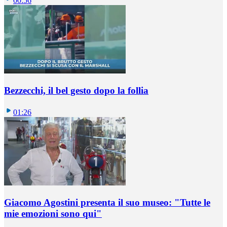
00:56
Bezzecchi, il bel gesto dopo la follia
01:26
Giacomo Agostini presenta il suo museo: "Tutte le
mie emozioni sono qui"