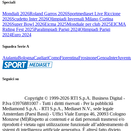
Speciali
Mondiali 2026
Roland Garros 2026
Sportmediaset Live Riccione
2026
Scudetto Inter 2026
Olimpiadi Invernali Milano Cortina
2026
Super Bowl 2026
Eicma 2025
Mondiale per club 2025
EICMA
Riding Fest 2025
Paralimpiadi Parigi 2024
Olimpiadi Parigi
2024
Euro 2024
Squadra Serie A
Atalanta
Bologna
Cagliari
Como
Fiorentina
Frosinone
Genoa
Inter
Juvent
Seguici su
Copyright © 1999-
2026
RTI S.p.A. Business Digital -
P.Iva 03976881007 - Tutti i diritti riservati - Per la pubblicità
Mediamond S.p.A. - RTI S.p.A., Mediaset N.V., sede legale
Amsterdam (Paesi Bassi) - Uffici Viale Europa 46, 20093 Cologno
Monzese (MI)
Rispetto ai contenuti e ai dati personali trasmessi e/o
riprodotti è vietata ogni utilizzazione funzionale all’addestramento di
sistemi di intelligenza artificiale generativa. È altresì fatto divieto