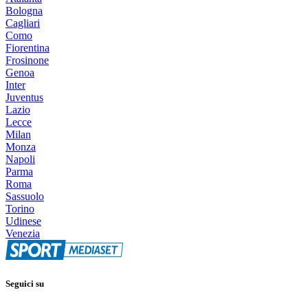
Bologna
Cagliari
Como
Fiorentina
Frosinone
Genoa
Inter
Juventus
Lazio
Lecce
Milan
Monza
Napoli
Parma
Roma
Sassuolo
Torino
Udinese
Venezia
Seguici su