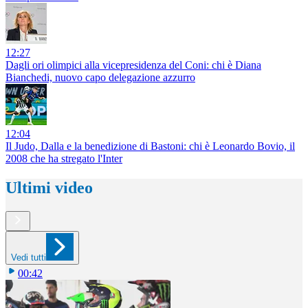
12:27
Dagli ori olimpici alla vicepresidenza del Coni: chi è Diana
Bianchedi, nuovo capo delegazione azzurro
12:04
Il Judo, Dalla e la benedizione di Bastoni: chi è Leonardo Bovio, il
2008 che ha stregato l'Inter
Ultimi video
Vedi tutti
00:42