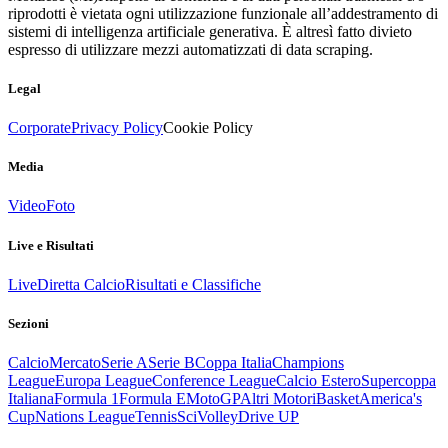
riprodotti è vietata ogni utilizzazione funzionale all’addestramento di
sistemi di intelligenza artificiale generativa. È altresì fatto divieto
espresso di utilizzare mezzi automatizzati di data scraping.
Legal
Corporate
Privacy Policy
Cookie Policy
Media
Video
Foto
Live e Risultati
Live
Diretta Calcio
Risultati e Classifiche
Sezioni
Calcio
Mercato
Serie A
Serie B
Coppa Italia
Champions
League
Europa League
Conference League
Calcio Estero
Supercoppa
Italiana
Formula 1
Formula E
MotoGP
Altri Motori
Basket
America's
Cup
Nations League
Tennis
Sci
Volley
Drive UP