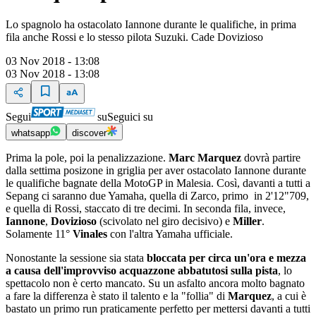
Lo spagnolo ha ostacolato Iannone durante le qualifiche, in prima
fila anche Rossi e lo stesso pilota Suzuki. Cade Dovizioso
03 Nov 2018 - 13:08
03 Nov 2018 - 13:08
Segui
su
Seguici su
whatsapp
discover
Prima la pole, poi la penalizzazione.
Marc Marquez
dovrà partire
dalla settima posizone in griglia per aver ostacolato Iannone durante
le qualifiche bagnate della MotoGP in Malesia. Così, davanti a tutti a
Sepang ci saranno due Yamaha, quella di Zarco, primo in 2'12"709,
e quella di Rossi, staccato di tre decimi.
In seconda fila, invece,
Iannone
,
Dovizioso
(scivolato nel giro decisivo) e
Miller
.
Solamente 11°
Vinales
con l'altra Yamaha ufficiale.
Nonostante la sessione sia stata
bloccata per circa un'ora e mezza
a causa dell'improvviso acquazzone abbatutosi sulla pista
, lo
spettacolo non è certo mancato. Su un asfalto ancora molto bagnato
a fare la differenza è stato il talento e la "follia" di
Marquez
, a cui è
bastato un primo run praticamente perfetto per mettersi davanti a tutti