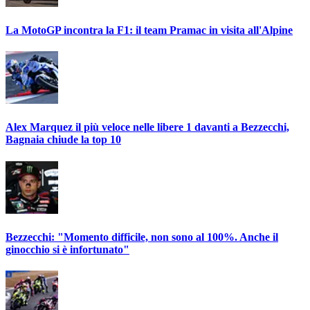
La MotoGP incontra la F1: il team Pramac in visita all'Alpine
Alex Marquez il più veloce nelle libere 1 davanti a Bezzecchi,
Bagnaia chiude la top 10
Bezzecchi: "Momento difficile, non sono al 100%. Anche il
ginocchio si è infortunato"