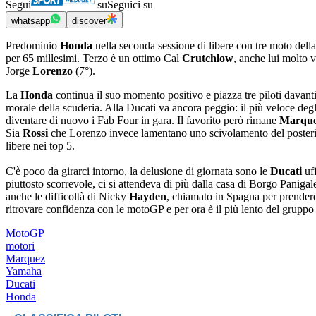
Segui
su
Seguici su
whatsapp
discover
Predominio
Honda
nella seconda sessione di libere con tre moto dell
per 65 millesimi. Terzo è un ottimo Cal
Crutchlow
, anche lui molto 
Jorge
Lorenzo
(7°).
La
Honda
continua il suo momento positivo e piazza tre piloti davanti 
morale della scuderia. Alla Ducati va ancora peggio: il più veloce deg
diventare di nuovo i Fab Four in gara. Il favorito però rimane
Marqu
Sia
Rossi
che Lorenzo invece lamentano uno scivolamento del posterio
libere nei top 5.
C'è poco da girarci intorno, la delusione di giornata sono le
Ducati
uff
piuttosto scorrevole, ci si attendeva di più dalla casa di Borgo Paniga
anche le difficoltà di Nicky
Hayden
, chiamato in Spagna per prendere
ritrovare confidenza con le motoGP e per ora è il più lento del grupp
MotoGP
motori
Marquez
Yamaha
Ducati
Honda