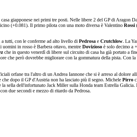
a casa giapponese nei primi tre posti. Nelle libere 2 del GP di Aragon D
vicino (+0.081). Il primo pilota con una moto diversa è Valentino
Rossi
(
a tutti, con le conferme ad alto livello di
Pedrosa
e
Crutchlow
. La Ya
li uomini in rosso è Barbera ottavo, mentre
Dovizioso
è solo decimo a +
ez
che in questo venerdì di libere sul circuito di casa ha già portato a fi
re che però dovrebbe migliorare con la gommatura della pista. Con la
iciali orfane tra l'altro di un Andrea Iannone che si è arreso al dolore al
le che dopo il GP d'Austria non ha lasciato più il segno. Michele
Pirro
c
 la sella dell'infortunato Jack Miller sulla Honda team Estrella Galicia
o con due secondi e mezzo di ritardo da Pedrosa.