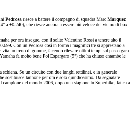
ani
Pedrosa
riesce a battere il compagno di squadra Marc
Marquez
4° a +0.240), che riesce ancora a essere più veloce del vicino di box
maha per ora insegue, con il solito Valentino Rossi a tenere alto il
0.699. Con un Pedrosa così in forma i magnifici tre si apprestano a
ne vita un treno di gomme, facendo rilevare ottimi tempi sul passo gara.
 Yamaha fa molto bene Pol Espargaro (5°) che ha chiuso entambe le
la schiena. Su un circuito con due lunghi rettilinei, e in generale
he sostituisce Iannone per ora è solo quindicesimo. Da segnalare
. Il campione del mondo 2006, dopo una stagione in Superbike, fatica a