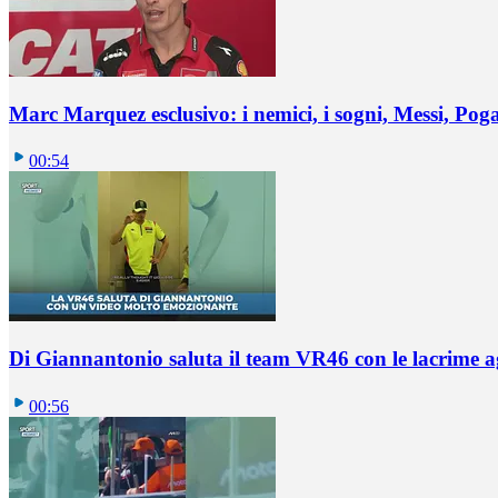
Marc Marquez esclusivo: i nemici, i sogni, Messi, Pogaca
00:54
Di Giannantonio saluta il team VR46 con le lacrime ag
00:56