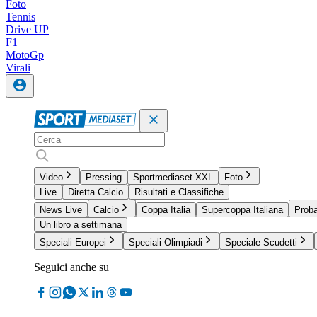
Foto
Tennis
Drive UP
F1
MotoGp
Virali
Video
Pressing
Sportmediaset XXL
Foto
Live
Diretta Calcio
Risultati e Classifiche
News Live
Calcio
Coppa Italia
Supercoppa Italiana
Proba
Un libro a settimana
Speciali Europei
Speciali Olimpiadi
Speciale Scudetti
Seguici anche su