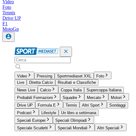
Video
Foto
Tennis
Drive UP
F1
MotoGp
Video
Pressing
Sportmediaset XXL
Foto
Live
Diretta Calcio
Risultati e Classifiche
News Live
Calcio
Coppa Italia
Supercoppa Italiana
Probabili Formazioni
Squadre
Mercato
Motori
Drive UP
Formula E
Tennis
Altri Sport
Sondaggi
Podcast
Lifestyle
Un libro a settimana
Speciali Europei
Speciali Olimpiadi
Speciale Scudetti
Speciali Mondiali
Altri Speciali