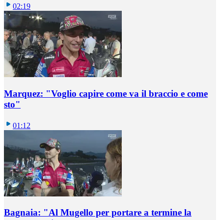
02:19
Marquez: "Voglio capire come va il braccio e come
sto"
01:12
Bagnaia: "Al Mugello per portare a termine la