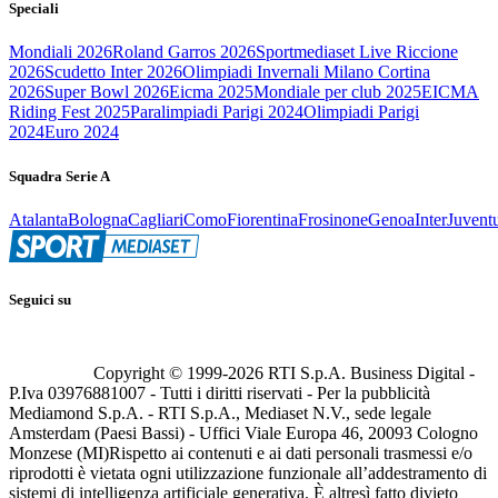
Speciali
Mondiali 2026
Roland Garros 2026
Sportmediaset Live Riccione
2026
Scudetto Inter 2026
Olimpiadi Invernali Milano Cortina
2026
Super Bowl 2026
Eicma 2025
Mondiale per club 2025
EICMA
Riding Fest 2025
Paralimpiadi Parigi 2024
Olimpiadi Parigi
2024
Euro 2024
Squadra Serie A
Atalanta
Bologna
Cagliari
Como
Fiorentina
Frosinone
Genoa
Inter
Juvent
Seguici su
Copyright © 1999-
2026
RTI S.p.A. Business Digital -
P.Iva 03976881007 - Tutti i diritti riservati - Per la pubblicità
Mediamond S.p.A. - RTI S.p.A., Mediaset N.V., sede legale
Amsterdam (Paesi Bassi) - Uffici Viale Europa 46, 20093 Cologno
Monzese (MI)
Rispetto ai contenuti e ai dati personali trasmessi e/o
riprodotti è vietata ogni utilizzazione funzionale all’addestramento di
sistemi di intelligenza artificiale generativa. È altresì fatto divieto