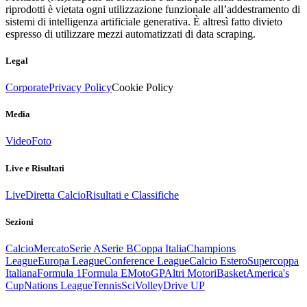
riprodotti è vietata ogni utilizzazione funzionale all’addestramento di
sistemi di intelligenza artificiale generativa. È altresì fatto divieto
espresso di utilizzare mezzi automatizzati di data scraping.
Legal
Corporate
Privacy Policy
Cookie Policy
Media
Video
Foto
Live e Risultati
Live
Diretta Calcio
Risultati e Classifiche
Sezioni
Calcio
Mercato
Serie A
Serie B
Coppa Italia
Champions
League
Europa League
Conference League
Calcio Estero
Supercoppa
Italiana
Formula 1
Formula E
MotoGP
Altri Motori
Basket
America's
Cup
Nations League
Tennis
Sci
Volley
Drive UP