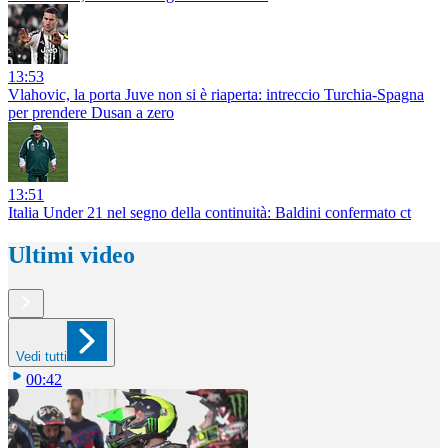
13:53
Vlahovic, la porta Juve non si è riaperta: intreccio Turchia-Spagna
per prendere Dusan a zero
13:51
Italia Under 21 nel segno della continuità: Baldini confermato ct
Ultimi video
Vedi tutti
00:42