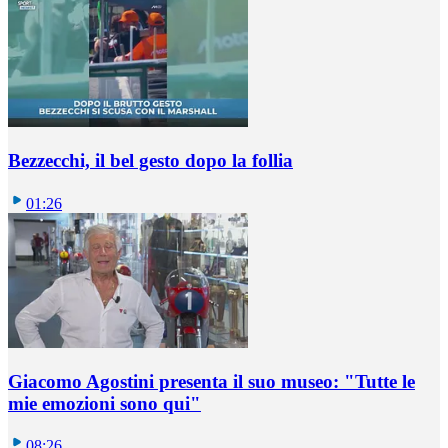
Bezzecchi, il bel gesto dopo la follia
01:26
Giacomo Agostini presenta il suo museo: "Tutte le
mie emozioni sono qui"
08:26