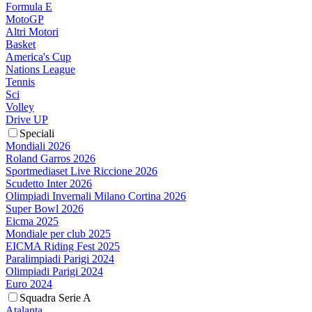
Formula E
MotoGP
Altri Motori
Basket
America's Cup
Nations League
Tennis
Sci
Volley
Drive UP
Speciali
Mondiali 2026
Roland Garros 2026
Sportmediaset Live Riccione 2026
Scudetto Inter 2026
Olimpiadi Invernali Milano Cortina 2026
Super Bowl 2026
Eicma 2025
Mondiale per club 2025
EICMA Riding Fest 2025
Paralimpiadi Parigi 2024
Olimpiadi Parigi 2024
Euro 2024
Squadra Serie A
Atalanta