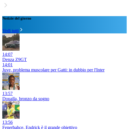
Notizie del giorno
Vedi tutti
14:07
Denza Z9GT
14:01
Juve, problema muscolare per Gatti: in dubbio per l'Inter
13:57
Doualla, bronzo da sogno
13:56
Fenerbahce, Endrick è il grande obiettivo