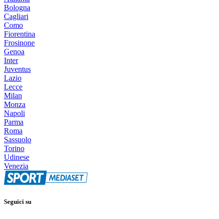
Bologna
Cagliari
Como
Fiorentina
Frosinone
Genoa
Inter
Juventus
Lazio
Lecce
Milan
Monza
Napoli
Parma
Roma
Sassuolo
Torino
Udinese
Venezia
Seguici su