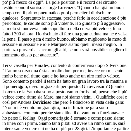
po' più fresco di oggi". La pole position e il record del circuito
restituiscono il sorriso a Jorge
Lorenzo
: "Quando hai già un buon
tempo con il primo pneumatico puoi permetterti di rischiare
qualcosa. Soprattutto in staccata, perché farlo in accelerazione è più
pericoloso, le cadute sono più violente. Ho guidato più aggressivo,
la moto si muoveva tanto soprattutto nella curva più veloce, lì ho
fatto i 300 all'ora. Ho rischiato di fare una gran caduta ma ne è valsa
la pena. Il passo gara è molto buono, abbiamo migliorato la moto di
sessione in sessione e io e Marquez siamo quelli messi meglio. In
partenza proverò a staccare gli altri, se non sarà possibile sceglierò il
momento giusto per attaccare".
Terza casella per
Vinales
, contento di confermarsi dopo Silverstone:
"L'anno scorso qua è stata molto dura per me, invece ora mi sento
molto bene nel ritmo gara e ho fatto anche un giro molto veloce.
Sono contento perché il team ha fatto un gran lavoro tra la mattina e
il pomeriggio, devo ringraziarli per questo. Gli avversari? Quando
Lorenzo e la Yamaha sono a posto vanno fortissimi, penso che il più
veloce come ritmo sia Marc, ma noi siamo vicini". Qualifiche così e
così per Andrea
Dovizioso
che però è fiducioso in vista della gara:
"Non mi è venuto un gran giro, ma in funzione gara sono
abbastanza contento perché stamattina il davanti non funzionava e
ho perso il feeling. Oggi pomeriggio è tornato e come passo siamo
in linea con i primi. Siamo tanti piloti ad avere un ritmo simile, sarà
interessante vedere chi ne ha di più per 28 giri. L'importante è partire