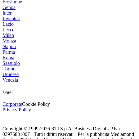
Frosinone
Genoa
Inter
Juventus
Lazio
Lecce
Milan
Monza
Napoli
Parma
Roma
Sassuolo
Torino
Udinese
Venezia
Legal
Corporate
Cookie Policy
Privacy Policy
Copyright © 1999-
2026
RTI S.p.A. Business Digital - P.Iva
03976881007 - Tutti i diritti riservati - Per la pubblicità Mediamond