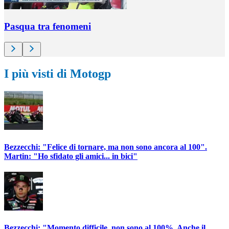
Pasqua tra fenomeni
I più visti di Motogp
Bezzecchi: "Felice di tornare, ma non sono ancora al 100".
Martin: "Ho sfidato gli amici... in bici"
Bezzecchi: "Momento difficile, non sono al 100%. Anche il