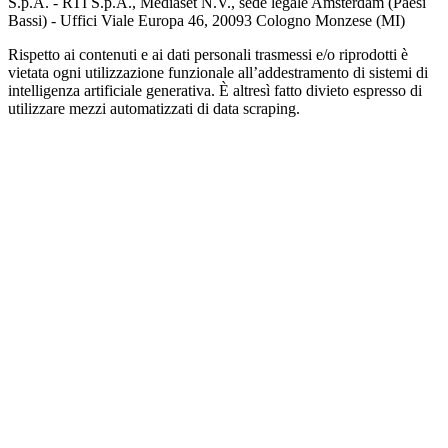
S.p.A. - RTI S.p.A., Mediaset N.V., sede legale Amsterdam (Paesi
Bassi) - Uffici Viale Europa 46, 20093 Cologno Monzese (MI)
Rispetto ai contenuti e ai dati personali trasmessi e/o riprodotti è
vietata ogni utilizzazione funzionale all’addestramento di sistemi di
intelligenza artificiale generativa. È altresì fatto divieto espresso di
utilizzare mezzi automatizzati di data scraping.