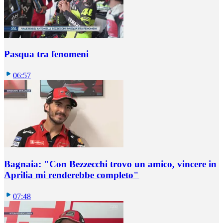
Pasqua tra fenomeni
06:57
Bagnaia: "Con Bezzecchi trovo un amico, vincere in
Aprilia mi renderebbe completo"
07:48