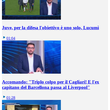
Juve, per la difesa l'obiettivo è uno solo, Lucumì
01:04
Accomando: "Triplo colpo per il Cagliari! E l'ex
capitano del Barcellona passa al Liverpool"
01:28