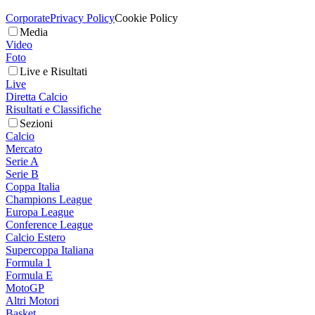
Corporate
Privacy Policy
Cookie Policy
Media
Video
Foto
Live e Risultati
Live
Diretta Calcio
Risultati e Classifiche
Sezioni
Calcio
Mercato
Serie A
Serie B
Coppa Italia
Champions League
Europa League
Conference League
Calcio Estero
Supercoppa Italiana
Formula 1
Formula E
MotoGP
Altri Motori
Basket