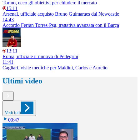
Torino, ecco gli obiettivi per chiudere il mercato
15:11
Arsenal, ufficiale acquisto Bruno Guimaraes dal Newcastle
14:43
Accordo Ferran Torres-Psg, trattativa avanzata con il Barça
13:11
Roma, ufficiale il rinnovo di Pellegrini
11:41
Cagliari, visite mediche per Maldini, Carlos e Aurelio
Ultimi video
Vedi tutti
00:47