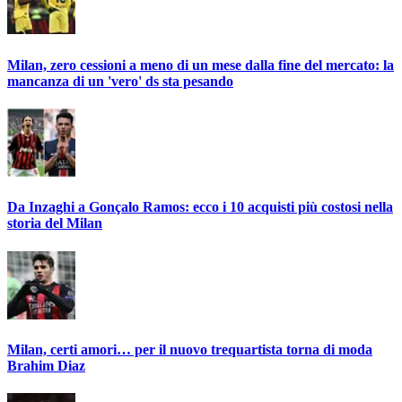
Milan, zero cessioni a meno di un mese dalla fine del mercato: la
mancanza di un 'vero' ds sta pesando
Da Inzaghi a Gonçalo Ramos: ecco i 10 acquisti più costosi nella
storia del Milan
Milan, certi amori… per il nuovo trequartista torna di moda
Brahim Diaz