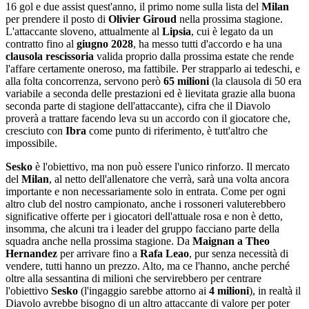
16 gol e due assist quest'anno, il primo nome sulla lista del
Milan
per prendere il posto di
Olivier Giroud
nella prossima stagione.
L'attaccante sloveno, attualmente al
Lipsia
, cui è legato da un
contratto fino al
giugno 2028
, ha messo tutti d'accordo e ha una
clausola rescissoria
valida proprio dalla prossima estate che rende
l'affare certamente oneroso, ma fattibile. Per strapparlo ai tedeschi, e
alla folta concorrenza, servono però
65 milioni
(la clausola di 50 era
variabile a seconda delle prestazioni ed è lievitata grazie alla buona
seconda parte di stagione dell'attaccante), cifra che il Diavolo
proverà a trattare facendo leva su un accordo con il giocatore che,
cresciuto con
Ibra
come punto di riferimento, è tutt'altro che
impossibile.
Sesko
è l'obiettivo, ma non può essere l'unico rinforzo. Il mercato
del
Milan
, al netto dell'allenatore che verrà, sarà una volta ancora
importante e non necessariamente solo in entrata. Come per ogni
altro club del nostro campionato, anche i rossoneri valuterebbero
significative offerte per i giocatori dell'attuale rosa e non è detto,
insomma, che alcuni tra i leader del gruppo facciano parte della
squadra anche nella prossima stagione. Da
Maignan a Theo
Hernandez
per arrivare fino a
Rafa Leao
, pur senza necessità di
vendere, tutti hanno un prezzo. Alto, ma ce l'hanno, anche perché
oltre alla sessantina di milioni che servirebbero per centrare
l'obiettivo
Sesko
(l'ingaggio sarebbe attorno ai
4 milioni
), in realtà il
Diavolo avrebbe bisogno di un altro attaccante di valore per poter