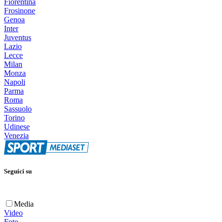
Fiorentina
Frosinone
Genoa
Inter
Juventus
Lazio
Lecce
Milan
Monza
Napoli
Parma
Roma
Sassuolo
Torino
Udinese
Venezia
Seguici su
Media
Video
Foto