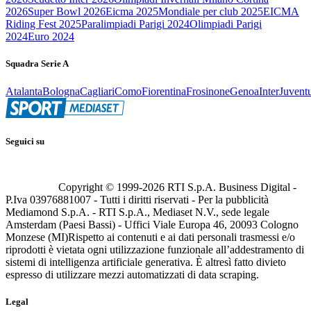
2026
Super Bowl 2026
Eicma 2025
Mondiale per club 2025
EICMA
Riding Fest 2025
Paralimpiadi Parigi 2024
Olimpiadi Parigi
2024
Euro 2024
Squadra Serie A
Atalanta
Bologna
Cagliari
Como
Fiorentina
Frosinone
Genoa
Inter
Juvent
Seguici su
Copyright © 1999-
2026
RTI S.p.A. Business Digital -
P.Iva 03976881007 - Tutti i diritti riservati - Per la pubblicità
Mediamond S.p.A. - RTI S.p.A., Mediaset N.V., sede legale
Amsterdam (Paesi Bassi) - Uffici Viale Europa 46, 20093 Cologno
Monzese (MI)
Rispetto ai contenuti e ai dati personali trasmessi e/o
riprodotti è vietata ogni utilizzazione funzionale all’addestramento di
sistemi di intelligenza artificiale generativa. È altresì fatto divieto
espresso di utilizzare mezzi automatizzati di data scraping.
Legal