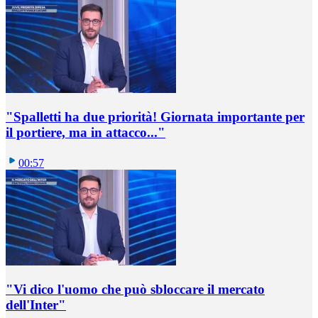
"Spalletti ha due priorità! Giornata importante per
il portiere, ma in attacco..."
00:57
"Vi dico l'uomo che può sbloccare il mercato
dell'Inter"