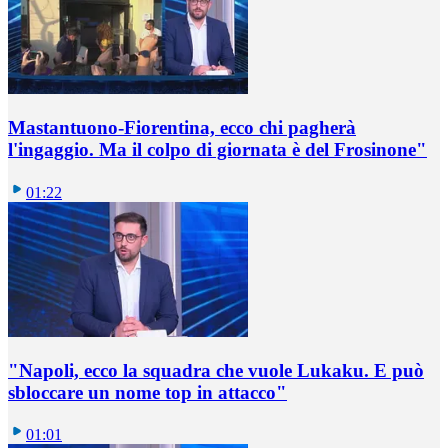
Mastantuono-Fiorentina, ecco chi pagherà
l'ingaggio. Ma il colpo di giornata è del Frosinone"
01:22
"Napoli, ecco la squadra che vuole Lukaku. E può
sbloccare un nome top in attacco"
01:01