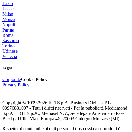
Lazio
Lecce
Milan
Monza
Napoli
Parma
Roma
Sassuolo
Torino
Udinese
Venezia
Legal
Corporate
Cookie Policy
Privacy Policy
Copyright © 1999-
2026
RTI S.p.A. Business Digital - P.Iva
03976881007 - Tutti i diritti riservati - Per la pubblicità Mediamond
S.p.A. - RTI S.p.A., Mediaset N.V., sede legale Amsterdam (Paesi
Bassi) - Uffici Viale Europa 46, 20093 Cologno Monzese (MI)
Rispetto ai contenuti e ai dati personali trasmessi e/o riprodotti è