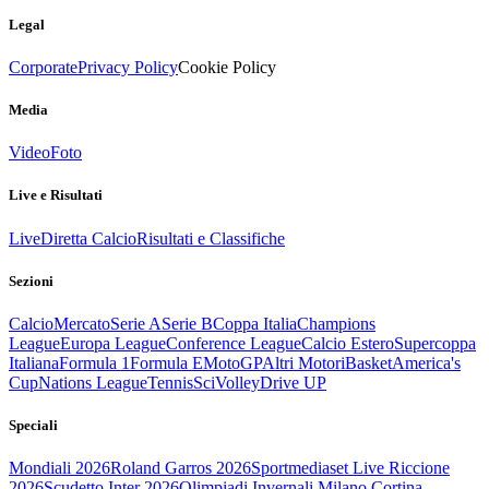
Legal
Corporate
Privacy Policy
Cookie Policy
Media
Video
Foto
Live e Risultati
Live
Diretta Calcio
Risultati e Classifiche
Sezioni
Calcio
Mercato
Serie A
Serie B
Coppa Italia
Champions
League
Europa League
Conference League
Calcio Estero
Supercoppa
Italiana
Formula 1
Formula E
MotoGP
Altri Motori
Basket
America's
Cup
Nations League
Tennis
Sci
Volley
Drive UP
Speciali
Mondiali 2026
Roland Garros 2026
Sportmediaset Live Riccione
2026
Scudetto Inter 2026
Olimpiadi Invernali Milano Cortina