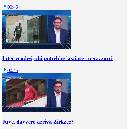
00:46
Inter vendesi, chi potrebbe lasciare i nerazzurri
00:45
Juve, davvero arriva Zirkzee?