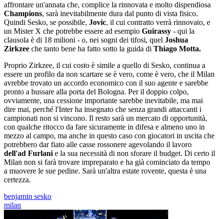
affrontare un'annata che, complice la rinnovata e molto dispendiosa
Champions
, sarà inevitabilmente dura dal punto di vista fisico.
Quindi Sesko, se possibile,
Jovic
, il cui contratto verrà rinnovato, e
un Mister X che potrebbe essere ad esempio
Guirassy
- qui la
clausola è di 18 milioni - o, nei sogni dei tifosi, quel
Joshua
Zirkzee
che tanto bene ha fatto sotto la guida di
Thiago Motta.
Proprio Zirkzee, il cui costo è simile a quello di Sesko, continua a
essere un profilo da non scartare se è vero, come è vero, che il Milan
avrebbe trovato un accordo economico con il suo agente e sarebbe
pronto a bussare alla porta del Bologna. Per il doppio colpo,
ovviamente, una cessione importante sarebbe inevitabile, ma mai
dire mai, perché l'Inter ha insegnato che senza grandi attaccanti i
campionati non si vincono. Il resto sarà un mercato di opportunità,
con qualche ritocco da fare sicuramente in difesa e almeno uno in
mezzo al campo, ma anche in questo caso con giocatori in uscita che
potrebbero dar fiato alle casse rossonere agevolando il lavoro
dell'ad Furlani
e la sua necessità di non sforare il budget. Di certo il
Milan non si farà trovare impreparato e ha già cominciato da tempo
a muovere le sue pedine. Sarà un'altra estate rovente, questa è una
certezza.
benjamin sesko
milan