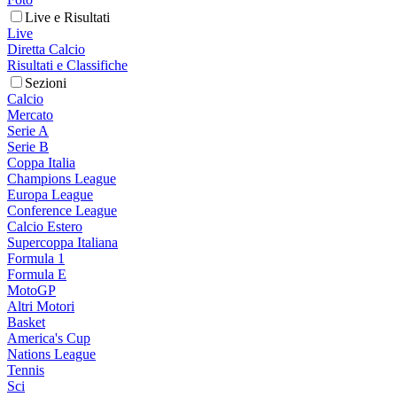
Live e Risultati
Live
Diretta Calcio
Risultati e Classifiche
Sezioni
Calcio
Mercato
Serie A
Serie B
Coppa Italia
Champions League
Europa League
Conference League
Calcio Estero
Supercoppa Italiana
Formula 1
Formula E
MotoGP
Altri Motori
Basket
America's Cup
Nations League
Tennis
Sci