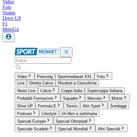
Video
Foto
Tennis
Drive UP
F1
MotoGp
Video
Pressing
Sportmediaset XXL
Foto
Live
Diretta Calcio
Risultati e Classifiche
News Live
Calcio
Coppa Italia
Supercoppa Italiana
Probabili Formazioni
Squadre
Mercato
Motori
Drive UP
Formula E
Tennis
Altri Sport
Sondaggi
Podcast
Lifestyle
Un libro a settimana
Speciali Europei
Speciali Olimpiadi
Speciale Scudetti
Speciali Mondiali
Altri Speciali