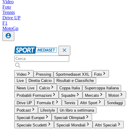
Video
Foto
Tennis
Drive UP
F1
MotoGp
Video
Pressing
Sportmediaset XXL
Foto
Live
Diretta Calcio
Risultati e Classifiche
News Live
Calcio
Coppa Italia
Supercoppa Italiana
Probabili Formazioni
Squadre
Mercato
Motori
Drive UP
Formula E
Tennis
Altri Sport
Sondaggi
Podcast
Lifestyle
Un libro a settimana
Speciali Europei
Speciali Olimpiadi
Speciale Scudetti
Speciali Mondiali
Altri Speciali