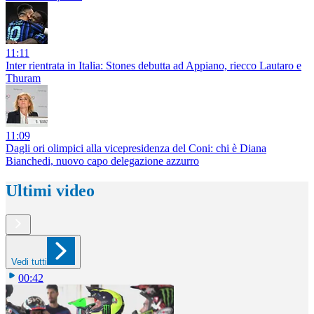
11:11
Inter rientrata in Italia: Stones debutta ad Appiano, riecco Lautaro e
Thuram
11:09
Dagli ori olimpici alla vicepresidenza del Coni: chi è Diana
Bianchedi, nuovo capo delegazione azzurro
Ultimi video
Vedi tutti
00:42