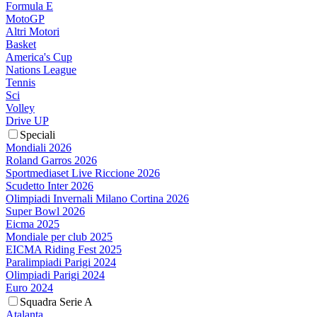
Formula E
MotoGP
Altri Motori
Basket
America's Cup
Nations League
Tennis
Sci
Volley
Drive UP
Speciali
Mondiali 2026
Roland Garros 2026
Sportmediaset Live Riccione 2026
Scudetto Inter 2026
Olimpiadi Invernali Milano Cortina 2026
Super Bowl 2026
Eicma 2025
Mondiale per club 2025
EICMA Riding Fest 2025
Paralimpiadi Parigi 2024
Olimpiadi Parigi 2024
Euro 2024
Squadra Serie A
Atalanta