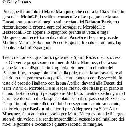
© Getty Images
Prosegue il dominio di
Marc Marquez
, che centra la 10a vittoria in
gara nella
MotoGP
, la settima consecutiva. Lo spagnolo e la sua
Ducati non partono al meglio sul tracciato del
Balaton Park
, ma
ricostruiscono la propria gara coi sorpassi su Morbidelli e
Bezzecchi
. Non appena lo spagnolo prende la vetta, è fuga:
Marquez domina e trionfa davanti ad
Acosta
e Bez, che precede
Martin e Marini. Solo nono Pecco Bagnaia, frenato da un long lap
penalty e da Pol Espargaro.
Tredici vittorie su quattordici gare nelle Sprint Race, dieci successi
nei Gp veri e propri: sono i numeri di Marc Marquez, che fa sua
anche la prova disputata in Ungheria. Sul neonato circuito del
BalatonRing, lo spagnolo parte dalla pole, ma si fa sopravanzare al
via dopo una partenza non perfetta e un contatto con Bezzecchi. In
testa c'è proprio l'italiano con la sua Aprilia, davanti alla Ducati del
team VR46 di Morbidelli e al leader iridato, che risale pian piano la
china. Bastano sei giri per superare Morbido, mentre a sedici giri dal
termine e dopo un duello spettacolare ecco il sorpasso su Bezzecchi.
Da qui in poi, mentre dietro di lui si susseguono cadute su cadute,
col brivido per
Bastianini
e i tonfi per
Aldeguer
(era 5°) e
Alex
Marquez
, è un autentico assolo per Marc. Marquez prende il largo a
suon di giri veloci e si rende imprendibile, gestendo nel migliore dei
modi le gomme e toccando i quattro secondi di margine.