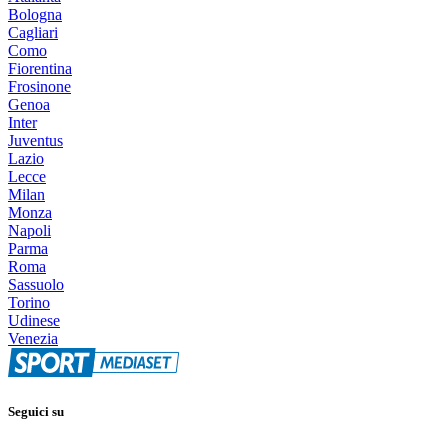
Bologna
Cagliari
Como
Fiorentina
Frosinone
Genoa
Inter
Juventus
Lazio
Lecce
Milan
Monza
Napoli
Parma
Roma
Sassuolo
Torino
Udinese
Venezia
Seguici su