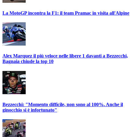
La MotoGP incontra la F1: il team Pramac in visita all'Alpine
Alex Marquez il più veloce nelle libere 1 davanti a Bezzecchi,
Bagnaia chiude la top 10
Bezzecchi: "Momento difficile, non sono al 100%. Anche il
ginocchio si è infortunato"