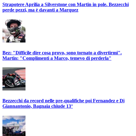
Strapotere Aprilia a Silverstone con Martin in pole. Bezzecchi
perde pezzi, ma è davanti a Marquez
Bez: "Difficile dire cosa provo, sono tornato a divertirmi".
Martin: "Complimenti a Marco, temevo di perderla"
Bezzecchi da record nelle pre-qualifiche poi Fernandez e Di
Giannantonio, Bagnaia chiude 13°