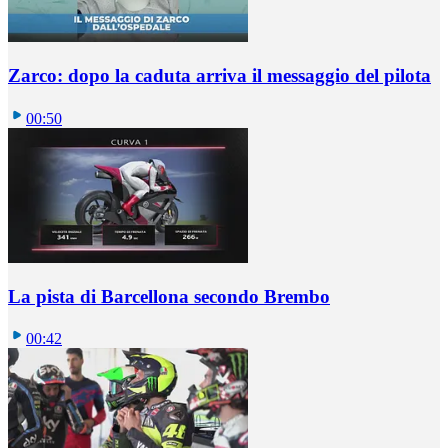
Zarco: dopo la caduta arriva il messaggio del pilota
00:50
La pista di Barcellona secondo Brembo
00:42