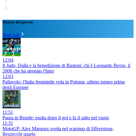
Notizie del giorno
Vedi tutti
12:04
Il Judo, Dalla e la benedizione di Bastoni: chi è Leonardo Bovio, il
2008 che ha stregato l'Inter
12:03
Pallavolo: l'Italia femminile vola in Polonia, ultimo torneo prima
degli Europei
11:51
Paura in Brasile: esulta dopo il gol e fa il salto nel vuoto
11:31
MotoGP: Alex Marquez svetta nel warmup di SIlverstone,
Bezzecchi quarto