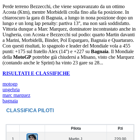
Perde terreno Bezzecchi, che viene sopravanzato da un ottimo
Acosta (Ktm), mentre Morbidelli crolla fino alla 6a posizione. In
chiaroscuro la gara di Bagnaia, a lungo in nona posizione dopo un
lungo e un long lap penalty: partiva 13°, ma non sarà soddisfatto.
Vittoria dunque a Marc Marquez, dominatore incontrastato anche in
Ungheria, con Acosta e Bezzecchi sul podio: quarto Martin davanti
a Marini, Morbidelli, Binder, Pol Espargaro, Bagnaia e Quartararo.
Con questi risultati, lo spagnolo e leader del Mondiale vola a 455
punti: +175 sul fratello Alex (14°) e +227 su
Bagnaia
. Il Mondiale
della
MotoGP
potrebbe già chiudersi a Misano, visto che Marquez
(contando anche le Sprint) ha vinto 23 gare su 28...
RISULTATI E CLASSIFICHE
motogp
ungehria
marc marquez
bagnaia