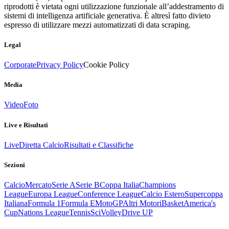
riprodotti è vietata ogni utilizzazione funzionale all’addestramento di
sistemi di intelligenza artificiale generativa. È altresì fatto divieto
espresso di utilizzare mezzi automatizzati di data scraping.
Legal
Corporate
Privacy Policy
Cookie Policy
Media
Video
Foto
Live e Risultati
Live
Diretta Calcio
Risultati e Classifiche
Sezioni
Calcio
Mercato
Serie A
Serie B
Coppa Italia
Champions
League
Europa League
Conference League
Calcio Estero
Supercoppa
Italiana
Formula 1
Formula E
MotoGP
Altri Motori
Basket
America's
Cup
Nations League
Tennis
Sci
Volley
Drive UP