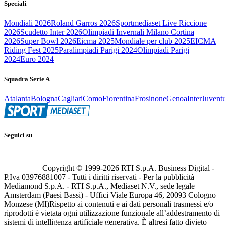
Speciali
Mondiali 2026
Roland Garros 2026
Sportmediaset Live Riccione
2026
Scudetto Inter 2026
Olimpiadi Invernali Milano Cortina
2026
Super Bowl 2026
Eicma 2025
Mondiale per club 2025
EICMA
Riding Fest 2025
Paralimpiadi Parigi 2024
Olimpiadi Parigi
2024
Euro 2024
Squadra Serie A
Atalanta
Bologna
Cagliari
Como
Fiorentina
Frosinone
Genoa
Inter
Juvent
Seguici su
Copyright © 1999-
2026
RTI S.p.A. Business Digital -
P.Iva 03976881007 - Tutti i diritti riservati - Per la pubblicità
Mediamond S.p.A. - RTI S.p.A., Mediaset N.V., sede legale
Amsterdam (Paesi Bassi) - Uffici Viale Europa 46, 20093 Cologno
Monzese (MI)
Rispetto ai contenuti e ai dati personali trasmessi e/o
riprodotti è vietata ogni utilizzazione funzionale all’addestramento di
sistemi di intelligenza artificiale generativa. È altresì fatto divieto