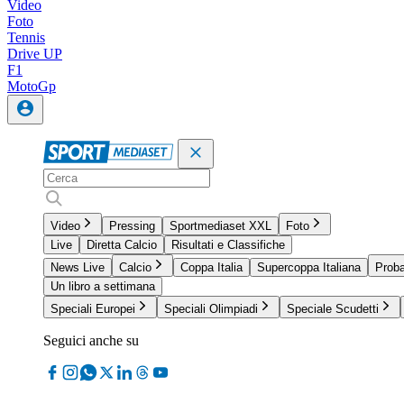
Video
Foto
Tennis
Drive UP
F1
MotoGp
Video
Pressing
Sportmediaset XXL
Foto
Live
Diretta Calcio
Risultati e Classifiche
News Live
Calcio
Coppa Italia
Supercoppa Italiana
Proba
Un libro a settimana
Speciali Europei
Speciali Olimpiadi
Speciale Scudetti
Seguici anche su