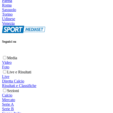
Parma
Roma
Sassuolo
Torino
Udinese
Venezia
Seguici su
Media
Video
Foto
Live e Risultati
Live
Diretta Calcio
Risultati e Classifiche
Sezioni
Calcio
Mercato
Serie A
Serie B