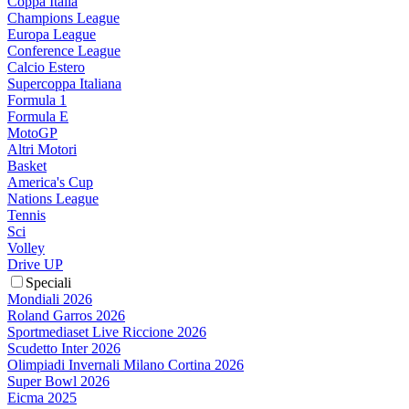
Coppa Italia
Champions League
Europa League
Conference League
Calcio Estero
Supercoppa Italiana
Formula 1
Formula E
MotoGP
Altri Motori
Basket
America's Cup
Nations League
Tennis
Sci
Volley
Drive UP
Speciali
Mondiali 2026
Roland Garros 2026
Sportmediaset Live Riccione 2026
Scudetto Inter 2026
Olimpiadi Invernali Milano Cortina 2026
Super Bowl 2026
Eicma 2025