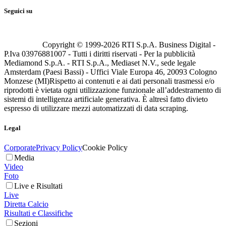
Seguici su
Copyright © 1999-
2026
RTI S.p.A. Business Digital -
P.Iva 03976881007 - Tutti i diritti riservati - Per la pubblicità
Mediamond S.p.A. - RTI S.p.A., Mediaset N.V., sede legale
Amsterdam (Paesi Bassi) - Uffici Viale Europa 46, 20093 Cologno
Monzese (MI)
Rispetto ai contenuti e ai dati personali trasmessi e/o
riprodotti è vietata ogni utilizzazione funzionale all’addestramento di
sistemi di intelligenza artificiale generativa. È altresì fatto divieto
espresso di utilizzare mezzi automatizzati di data scraping.
Legal
Corporate
Privacy Policy
Cookie Policy
Media
Video
Foto
Live e Risultati
Live
Diretta Calcio
Risultati e Classifiche
Sezioni