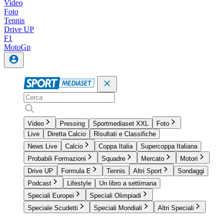
Video
Foto
Tennis
Drive UP
F1
MotoGp
Video
Pressing
Sportmediaset XXL
Foto
Live
Diretta Calcio
Risultati e Classifiche
News Live
Calcio
Coppa Italia
Supercoppa Italiana
Probabili Formazioni
Squadre
Mercato
Motori
Drive UP
Formula E
Tennis
Altri Sport
Sondaggi
Podcast
Lifestyle
Un libro a settimana
Speciali Europei
Speciali Olimpiadi
Speciale Scudetti
Speciali Mondiali
Altri Speciali