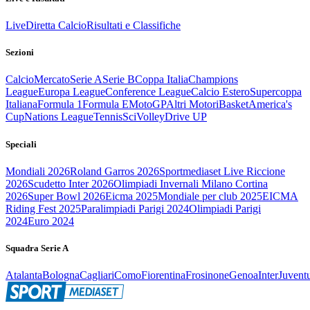
Live
Diretta Calcio
Risultati e Classifiche
Sezioni
Calcio
Mercato
Serie A
Serie B
Coppa Italia
Champions
League
Europa League
Conference League
Calcio Estero
Supercoppa
Italiana
Formula 1
Formula E
MotoGP
Altri Motori
Basket
America's
Cup
Nations League
Tennis
Sci
Volley
Drive UP
Speciali
Mondiali 2026
Roland Garros 2026
Sportmediaset Live Riccione
2026
Scudetto Inter 2026
Olimpiadi Invernali Milano Cortina
2026
Super Bowl 2026
Eicma 2025
Mondiale per club 2025
EICMA
Riding Fest 2025
Paralimpiadi Parigi 2024
Olimpiadi Parigi
2024
Euro 2024
Squadra Serie A
Atalanta
Bologna
Cagliari
Como
Fiorentina
Frosinone
Genoa
Inter
Juvent