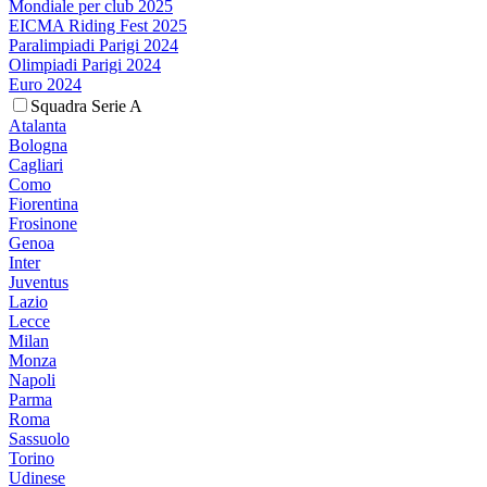
Mondiale per club 2025
EICMA Riding Fest 2025
Paralimpiadi Parigi 2024
Olimpiadi Parigi 2024
Euro 2024
Squadra Serie A
Atalanta
Bologna
Cagliari
Como
Fiorentina
Frosinone
Genoa
Inter
Juventus
Lazio
Lecce
Milan
Monza
Napoli
Parma
Roma
Sassuolo
Torino
Udinese