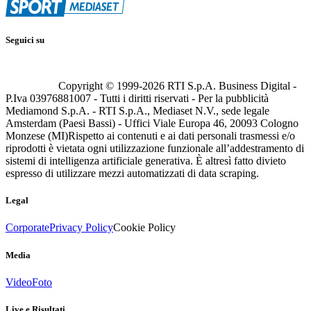
Seguici su
Copyright © 1999-
2026
RTI S.p.A. Business Digital -
P.Iva 03976881007 - Tutti i diritti riservati - Per la pubblicità
Mediamond S.p.A. - RTI S.p.A., Mediaset N.V., sede legale
Amsterdam (Paesi Bassi) - Uffici Viale Europa 46, 20093 Cologno
Monzese (MI)
Rispetto ai contenuti e ai dati personali trasmessi e/o
riprodotti è vietata ogni utilizzazione funzionale all’addestramento di
sistemi di intelligenza artificiale generativa. È altresì fatto divieto
espresso di utilizzare mezzi automatizzati di data scraping.
Legal
Corporate
Privacy Policy
Cookie Policy
Media
Video
Foto
Live e Risultati