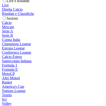
Live e Risultati
Live
Diretta Calcio
Risultati e Classifiche
Sezioni
Calcio
Mercato
Serie A
Serie B
Coppa Italia
Champions League
Europa League
Conference League
Calcio Estero
Supercoppa Italiana
Formula 1
Formula E
MotoGP
Altri Motori
Basket
America's Cup
Nations League
Tennis
Sci
Volley