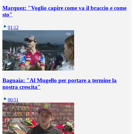
Marquez: "Voglio capire come va il braccio e come
sto"
01:12
Bagnaia: "Al Mugello per portare a termine la
nostra crescita"
00:51