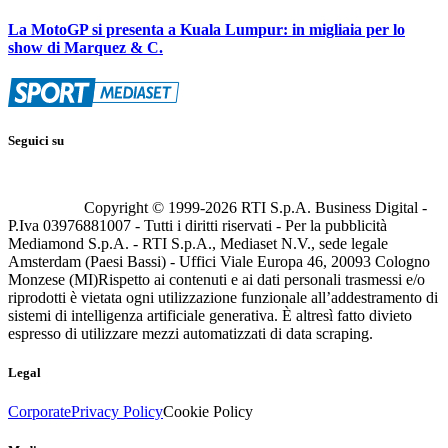
La MotoGP si presenta a Kuala Lumpur: in migliaia per lo
show di Marquez & C.
Seguici su
Copyright © 1999-
2026
RTI S.p.A. Business Digital -
P.Iva 03976881007 - Tutti i diritti riservati - Per la pubblicità
Mediamond S.p.A. - RTI S.p.A., Mediaset N.V., sede legale
Amsterdam (Paesi Bassi) - Uffici Viale Europa 46, 20093 Cologno
Monzese (MI)
Rispetto ai contenuti e ai dati personali trasmessi e/o
riprodotti è vietata ogni utilizzazione funzionale all’addestramento di
sistemi di intelligenza artificiale generativa. È altresì fatto divieto
espresso di utilizzare mezzi automatizzati di data scraping.
Legal
Corporate
Privacy Policy
Cookie Policy