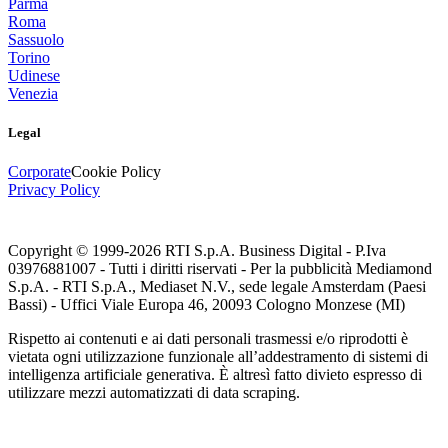
Parma
Roma
Sassuolo
Torino
Udinese
Venezia
Legal
Corporate
Cookie Policy
Privacy Policy
Copyright © 1999-
2026
RTI S.p.A. Business Digital - P.Iva
03976881007 - Tutti i diritti riservati - Per la pubblicità Mediamond
S.p.A. - RTI S.p.A., Mediaset N.V., sede legale Amsterdam (Paesi
Bassi) - Uffici Viale Europa 46, 20093 Cologno Monzese (MI)
Rispetto ai contenuti e ai dati personali trasmessi e/o riprodotti è
vietata ogni utilizzazione funzionale all’addestramento di sistemi di
intelligenza artificiale generativa. È altresì fatto divieto espresso di
utilizzare mezzi automatizzati di data scraping.