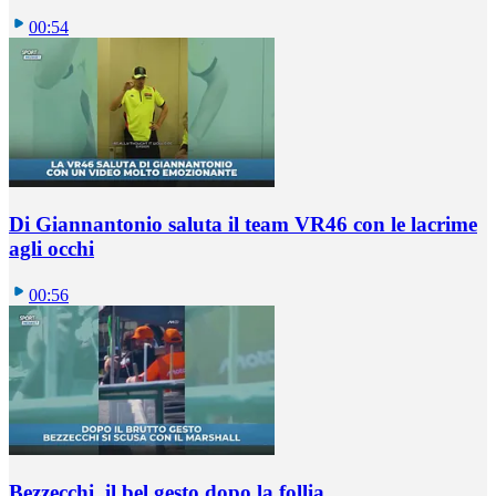
00:54
Di Giannantonio saluta il team VR46 con le lacrime
agli occhi
00:56
Bezzecchi, il bel gesto dopo la follia