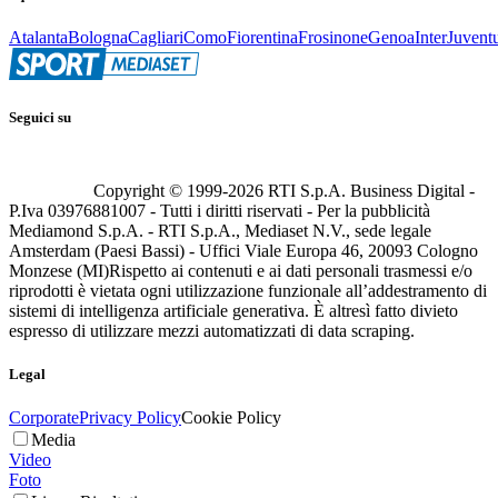
Atalanta
Bologna
Cagliari
Como
Fiorentina
Frosinone
Genoa
Inter
Juvent
Seguici su
Copyright © 1999-
2026
RTI S.p.A. Business Digital -
P.Iva 03976881007 - Tutti i diritti riservati - Per la pubblicità
Mediamond S.p.A. - RTI S.p.A., Mediaset N.V., sede legale
Amsterdam (Paesi Bassi) - Uffici Viale Europa 46, 20093 Cologno
Monzese (MI)
Rispetto ai contenuti e ai dati personali trasmessi e/o
riprodotti è vietata ogni utilizzazione funzionale all’addestramento di
sistemi di intelligenza artificiale generativa. È altresì fatto divieto
espresso di utilizzare mezzi automatizzati di data scraping.
Legal
Corporate
Privacy Policy
Cookie Policy
Media
Video
Foto