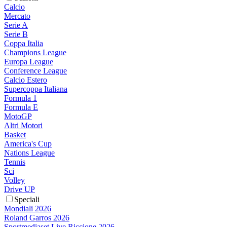
Calcio
Mercato
Serie A
Serie B
Coppa Italia
Champions League
Europa League
Conference League
Calcio Estero
Supercoppa Italiana
Formula 1
Formula E
MotoGP
Altri Motori
Basket
America's Cup
Nations League
Tennis
Sci
Volley
Drive UP
Speciali
Mondiali 2026
Roland Garros 2026
Sportmediaset Live Riccione 2026