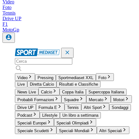
Video
Foto
Tennis
Drive UP
F1
MotoGp
Video
Pressing
Sportmediaset XXL
Foto
Live
Diretta Calcio
Risultati e Classifiche
News Live
Calcio
Coppa Italia
Supercoppa Italiana
Probabili Formazioni
Squadre
Mercato
Motori
Drive UP
Formula E
Tennis
Altri Sport
Sondaggi
Podcast
Lifestyle
Un libro a settimana
Speciali Europei
Speciali Olimpiadi
Speciale Scudetti
Speciali Mondiali
Altri Speciali