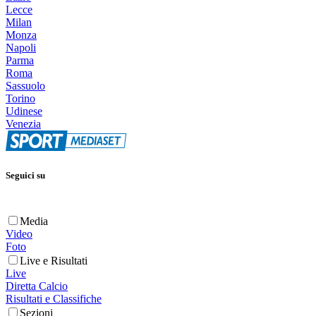
Lecce
Milan
Monza
Napoli
Parma
Roma
Sassuolo
Torino
Udinese
Venezia
Seguici su
Media
Video
Foto
Live e Risultati
Live
Diretta Calcio
Risultati e Classifiche
Sezioni