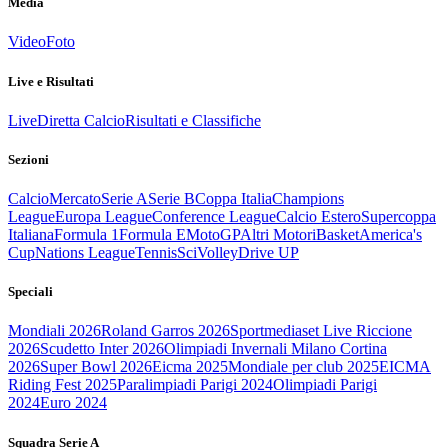
Media
Video
Foto
Live e Risultati
Live
Diretta Calcio
Risultati e Classifiche
Sezioni
Calcio
Mercato
Serie A
Serie B
Coppa Italia
Champions
League
Europa League
Conference League
Calcio Estero
Supercoppa
Italiana
Formula 1
Formula E
MotoGP
Altri Motori
Basket
America's
Cup
Nations League
Tennis
Sci
Volley
Drive UP
Speciali
Mondiali 2026
Roland Garros 2026
Sportmediaset Live Riccione
2026
Scudetto Inter 2026
Olimpiadi Invernali Milano Cortina
2026
Super Bowl 2026
Eicma 2025
Mondiale per club 2025
EICMA
Riding Fest 2025
Paralimpiadi Parigi 2024
Olimpiadi Parigi
2024
Euro 2024
Squadra Serie A