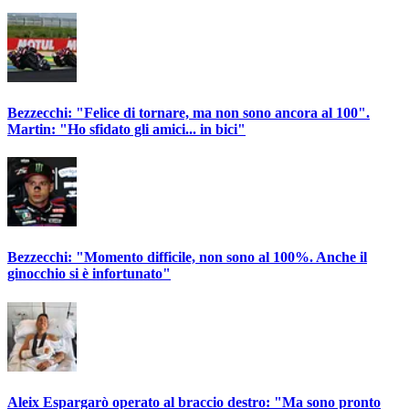
Bezzecchi: "Felice di tornare, ma non sono ancora al 100".
Martin: "Ho sfidato gli amici... in bici"
Bezzecchi: "Momento difficile, non sono al 100%. Anche il
ginocchio si è infortunato"
Aleix Espargarò operato al braccio destro: "Ma sono pronto