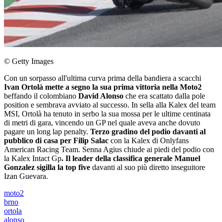
© Getty Images
Con un sorpasso all'ultima curva prima della bandiera a scacchi
Ivan Ortolà mette a segno la sua prima vittoria nella Moto2
beffando il colombiano
David Alonso
che era scattato dalla pole
position e sembrava avviato al successo. In sella alla Kalex del team
MSI, Ortolà ha tenuto in serbo la sua mossa per le ultime centinata
di metri di gara, vincendo un GP nel quale aveva anche dovuto
pagare un long lap penalty.
Terzo gradino del podio davanti al
pubblico di casa per Filip Salac
con la Kalex di Onlyfans
American Racing Team. Senna Agius chiude ai piedi del podio con
la Kalex Intact Gp
. Il leader della classifica generale Manuel
Gonzalez sigilla la top five
davanti al suo più diretto inseguitore
Izan Guevara.
moto2
brno
ortola
alonso