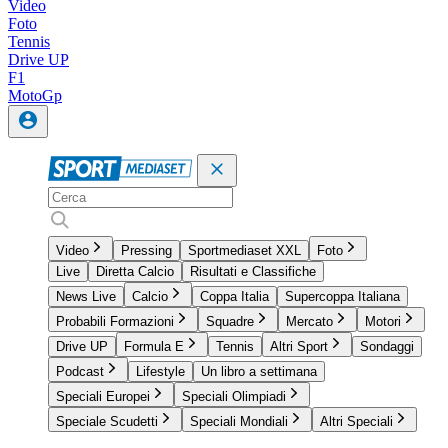
Video
Foto
Tennis
Drive UP
F1
MotoGp
Video
Pressing
Sportmediaset XXL
Foto
Live
Diretta Calcio
Risultati e Classifiche
News Live
Calcio
Coppa Italia
Supercoppa Italiana
Probabili Formazioni
Squadre
Mercato
Motori
Drive UP
Formula E
Tennis
Altri Sport
Sondaggi
Podcast
Lifestyle
Un libro a settimana
Speciali Europei
Speciali Olimpiadi
Speciale Scudetti
Speciali Mondiali
Altri Speciali