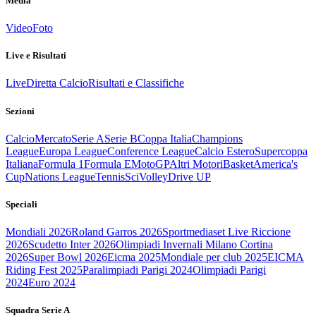
Media
Video
Foto
Live e Risultati
Live
Diretta Calcio
Risultati e Classifiche
Sezioni
Calcio
Mercato
Serie A
Serie B
Coppa Italia
Champions
League
Europa League
Conference League
Calcio Estero
Supercoppa
Italiana
Formula 1
Formula E
MotoGP
Altri Motori
Basket
America's
Cup
Nations League
Tennis
Sci
Volley
Drive UP
Speciali
Mondiali 2026
Roland Garros 2026
Sportmediaset Live Riccione
2026
Scudetto Inter 2026
Olimpiadi Invernali Milano Cortina
2026
Super Bowl 2026
Eicma 2025
Mondiale per club 2025
EICMA
Riding Fest 2025
Paralimpiadi Parigi 2024
Olimpiadi Parigi
2024
Euro 2024
Squadra Serie A