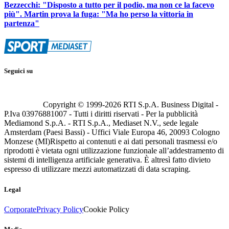
Bezzecchi: "Disposto a tutto per il podio, ma non ce la facevo
più". Martin prova la fuga: "Ma ho perso la vittoria in
partenza"
Seguici su
Copyright © 1999-
2026
RTI S.p.A. Business Digital -
P.Iva 03976881007 - Tutti i diritti riservati - Per la pubblicità
Mediamond S.p.A. - RTI S.p.A., Mediaset N.V., sede legale
Amsterdam (Paesi Bassi) - Uffici Viale Europa 46, 20093 Cologno
Monzese (MI)
Rispetto ai contenuti e ai dati personali trasmessi e/o
riprodotti è vietata ogni utilizzazione funzionale all’addestramento di
sistemi di intelligenza artificiale generativa. È altresì fatto divieto
espresso di utilizzare mezzi automatizzati di data scraping.
Legal
Corporate
Privacy Policy
Cookie Policy