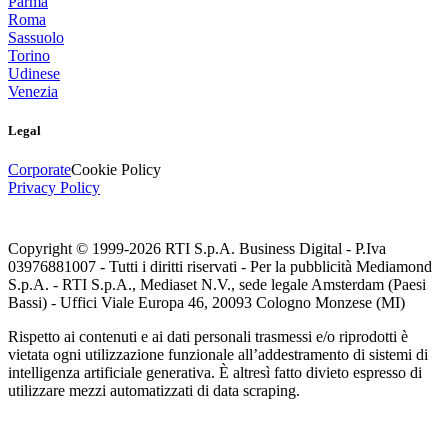
Parma
Roma
Sassuolo
Torino
Udinese
Venezia
Legal
Corporate
Cookie Policy
Privacy Policy
Copyright © 1999-
2026
RTI S.p.A. Business Digital - P.Iva
03976881007 - Tutti i diritti riservati - Per la pubblicità Mediamond
S.p.A. - RTI S.p.A., Mediaset N.V., sede legale Amsterdam (Paesi
Bassi) - Uffici Viale Europa 46, 20093 Cologno Monzese (MI)
Rispetto ai contenuti e ai dati personali trasmessi e/o riprodotti è
vietata ogni utilizzazione funzionale all’addestramento di sistemi di
intelligenza artificiale generativa. È altresì fatto divieto espresso di
utilizzare mezzi automatizzati di data scraping.