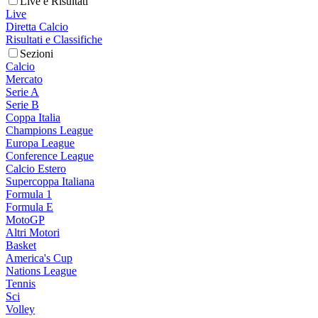
Live e Risultati
Live
Diretta Calcio
Risultati e Classifiche
Sezioni
Calcio
Mercato
Serie A
Serie B
Coppa Italia
Champions League
Europa League
Conference League
Calcio Estero
Supercoppa Italiana
Formula 1
Formula E
MotoGP
Altri Motori
Basket
America's Cup
Nations League
Tennis
Sci
Volley