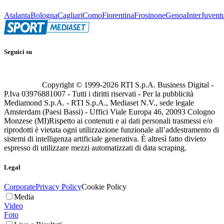
Atalanta
Bologna
Cagliari
Como
Fiorentina
Frosinone
Genoa
Inter
Juvent
Seguici su
Copyright © 1999-
2026
RTI S.p.A. Business Digital -
P.Iva 03976881007 - Tutti i diritti riservati - Per la pubblicità
Mediamond S.p.A. - RTI S.p.A., Mediaset N.V., sede legale
Amsterdam (Paesi Bassi) - Uffici Viale Europa 46, 20093 Cologno
Monzese (MI)
Rispetto ai contenuti e ai dati personali trasmessi e/o
riprodotti è vietata ogni utilizzazione funzionale all’addestramento di
sistemi di intelligenza artificiale generativa. È altresì fatto divieto
espresso di utilizzare mezzi automatizzati di data scraping.
Legal
Corporate
Privacy Policy
Cookie Policy
Media
Video
Foto