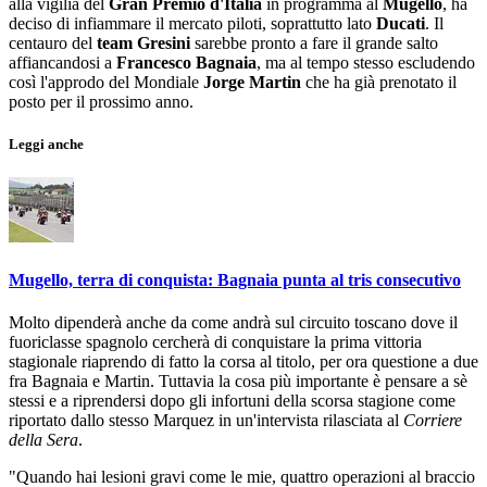
alla vigilia del
Gran Premio d'Italia
in programma al
Mugello
, ha
deciso di infiammare il mercato piloti, soprattutto lato
Ducati
. Il
centauro del
team Gresini
sarebbe pronto a fare il grande salto
affiancandosi a
Francesco Bagnaia
, ma al tempo stesso escludendo
così l'approdo del Mondiale
Jorge Martin
che ha già prenotato il
posto per il prossimo anno.
Leggi anche
Mugello, terra di conquista: Bagnaia punta al tris consecutivo
Molto dipenderà anche da come andrà sul circuito toscano dove il
fuoriclasse spagnolo cercherà di conquistare la prima vittoria
stagionale riaprendo di fatto la corsa al titolo, per ora questione a due
fra Bagnaia e Martin. Tuttavia la cosa più importante è pensare a sè
stessi e a riprendersi dopo gli infortuni della scorsa stagione come
riportato dallo stesso Marquez in un'intervista rilasciata al
Corriere
della Sera
.
"Quando hai lesioni gravi come le mie, quattro operazioni al braccio