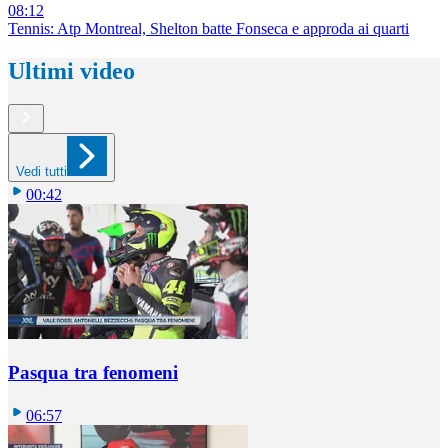
08:12
Tennis: Atp Montreal, Shelton batte Fonseca e approda ai quarti
Ultimi video
Vedi tutti
00:42
Pasqua tra fenomeni
06:57