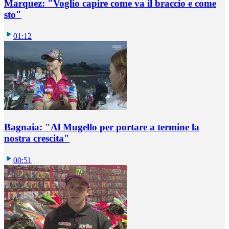
Marquez: "Voglio capire come va il braccio e come
sto"
01:12
Bagnaia: "Al Mugello per portare a termine la
nostra crescita"
00:51