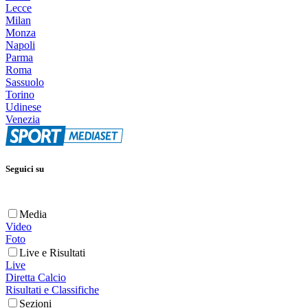
Lecce
Milan
Monza
Napoli
Parma
Roma
Sassuolo
Torino
Udinese
Venezia
Seguici su
Media
Video
Foto
Live e Risultati
Live
Diretta Calcio
Risultati e Classifiche
Sezioni