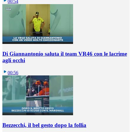
00:54
Di Giannantonio saluta il team VR46 con le lacrime
agli occhi
00:56
Bezzecchi, il bel gesto dopo la follia