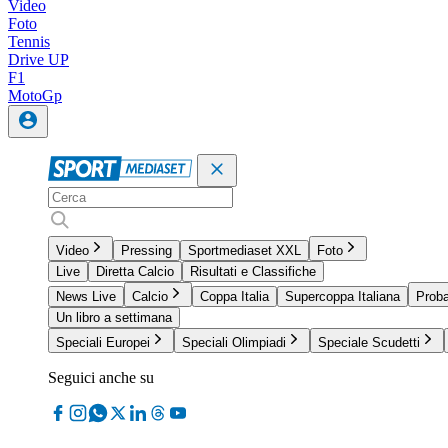
Video
Foto
Tennis
Drive UP
F1
MotoGp
Video
Pressing
Sportmediaset XXL
Foto
Live
Diretta Calcio
Risultati e Classifiche
News Live
Calcio
Coppa Italia
Supercoppa Italiana
Proba
Un libro a settimana
Speciali Europei
Speciali Olimpiadi
Speciale Scudetti
Seguici anche su