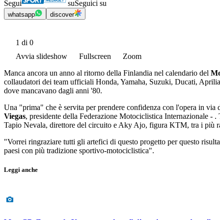
Segui
su
Seguici su
whatsapp
discover
1
di 0
Avvia slideshow
Fullscreen
Zoom
Manca ancora un anno al ritorno della Finlandia nel calendario del
Mo
collaudatori dei team ufficiali Honda, Yamaha, Suzuki, Ducati, Aprilia 
dove mancavano dagli anni '80.
Una "prima" che è servita per prendere confidenza con l'opera in via d
Viegas
, presidente della Federazione Motociclistica Internazionale - 
Tapio Nevala, direttore del circuito e Aky Ajo, figura KTM, tra i più 
"Vorrei ringraziare tutti gli artefici di questo progetto per questo risult
paesi con più tradizione sportivo-motociclistica".
Leggi anche