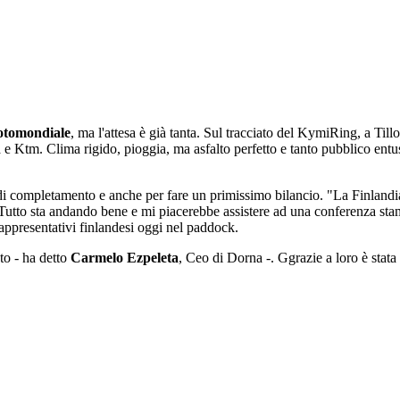
tomondiale
, ma l'attesa è già tanta. Sul tracciato del KymiRing, a Tillo
e Ktm. Clima rigido, pioggia, ma asfalto perfetto e tanto pubblico entus
i completamento e anche per fare un primissimo bilancio. "La Finlandia h
. Tutto sta andando bene e mi piacerebbe assistere ad una conferenza st
rappresentativi finlandesi oggi nel paddock.
ato - ha detto
Carmelo Ezpeleta
, Ceo di Dorna -. Ggrazie a loro è stata 