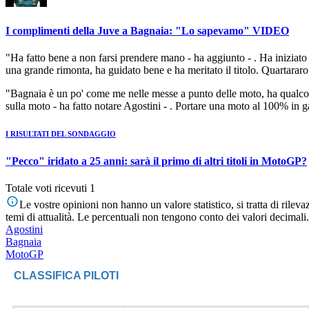
I complimenti della Juve a Bagnaia: "Lo sapevamo" VIDEO
"Ha fatto bene a non farsi prendere mano - ha aggiunto - . Ha iniziato la
una grande rimonta, ha guidato bene e ha meritato il titolo. Quartararo
"Bagnaia è un po' come me nelle messe a punto delle moto, ha qualcosa
sulla moto - ha fatto notare Agostini - . Portare una moto al 100% in ga
I RISULTATI DEL SONDAGGIO
"Pecco" iridato a 25 anni: sarà il primo di altri titoli in MotoGP?
Totale voti ricevuti 1
Le vostre opinioni non hanno un valore statistico, si tratta di rile
temi di attualità. Le percentuali non tengono conto dei valori decimali.
Agostini
Bagnaia
MotoGP