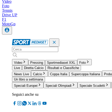
Video
Foto
Tennis
Drive UP
F1
MotoGp
Video
Pressing
Sportmediaset XXL
Foto
Live
Diretta Calcio
Risultati e Classifiche
News Live
Calcio
Coppa Italia
Supercoppa Italiana
Proba
Un libro a settimana
Speciali Europei
Speciali Olimpiadi
Speciale Scudetti
Seguici anche su