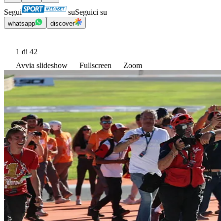
Segui
su
Seguici su
whatsapp
discover
1
di 42
Avvia slideshow
Fullscreen
Zoom