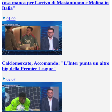
cosa manca per l'arrivo di Mastantuono e Molina in
Italia"
01:09
Calciomercato, Accomando: "L'Inter punta un altro
big della Premier League"
02:07