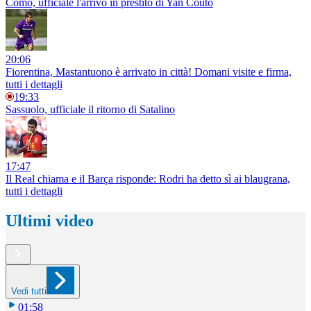
Como, ufficiale l'arrivo in prestito di Yan Couto
20:06
Fiorentina, Mastantuono è arrivato in città! Domani visite e firma,
tutti i dettagli
19:33
Sassuolo, ufficiale il ritorno di Satalino
17:47
Il Real chiama e il Barça risponde: Rodri ha detto sì ai blaugrana,
tutti i dettagli
Ultimi video
Vedi tutti
01:58