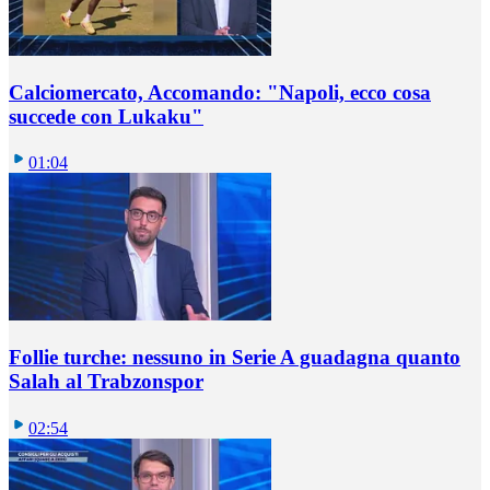
Calciomercato, Accomando: "Napoli, ecco cosa
succede con Lukaku"
01:04
Follie turche: nessuno in Serie A guadagna quanto
Salah al Trabzonspor
02:54