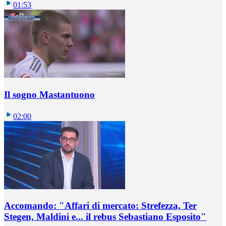
01:53
Il sogno Mastantuono
02:00
Accomando: "Affari di mercato: Strefezza, Ter
Stegen, Maldini e... il rebus Sebastiano Esposito"