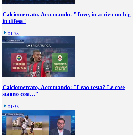
Calciomercato, Accomando: "Juve, in arrivo un big
in difesa"
01:58
Calciomercato, Accomando: "Leao resta? Le cose
stanno così…"
01:35