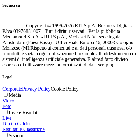
Seguici su
Copyright © 1999-
2026
RTI S.p.A. Business Digital -
P.Iva 03976881007 - Tutti i diritti riservati - Per la pubblicità
Mediamond S.p.A. - RTI S.p.A., Mediaset N.V., sede legale
Amsterdam (Paesi Bassi) - Uffici Viale Europa 46, 20093 Cologno
Monzese (MI)
Rispetto ai contenuti e ai dati personali trasmessi e/o
riprodotti è vietata ogni utilizzazione funzionale all’addestramento di
sistemi di intelligenza artificiale generativa. È altresì fatto divieto
espresso di utilizzare mezzi automatizzati di data scraping.
Legal
Corporate
Privacy Policy
Cookie Policy
Media
Video
Foto
Live e Risultati
Live
Diretta Calcio
Risultati e Classifiche
Sezioni