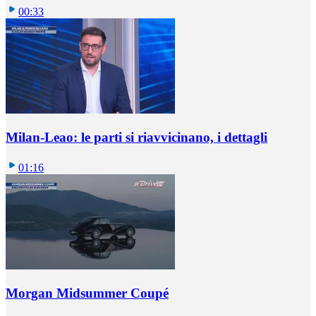
00:33
Milan-Leao: le parti si riavvicinano, i dettagli
01:16
Morgan Midsummer Coupé