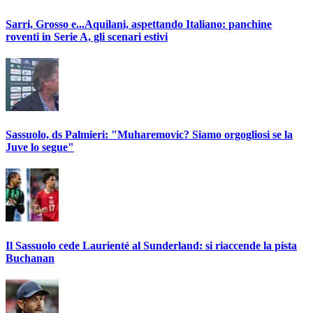
Sarri, Grosso e...Aquilani, aspettando Italiano: panchine
roventi in Serie A, gli scenari estivi
Sassuolo, ds Palmieri: "Muharemovic? Siamo orgogliosi se la
Juve lo segue"
Il Sassuolo cede Laurienté al Sunderland: si riaccende la pista
Buchanan