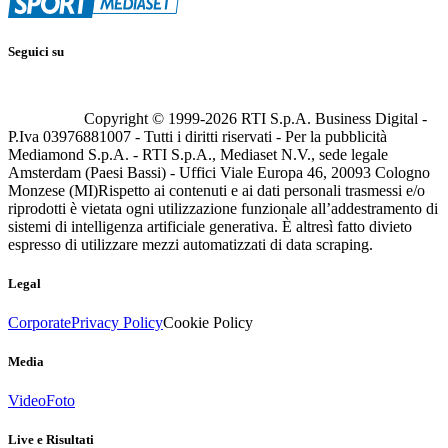
Seguici su
Copyright © 1999-
2026
RTI S.p.A. Business Digital -
P.Iva 03976881007 - Tutti i diritti riservati - Per la pubblicità
Mediamond S.p.A. - RTI S.p.A., Mediaset N.V., sede legale
Amsterdam (Paesi Bassi) - Uffici Viale Europa 46, 20093 Cologno
Monzese (MI)
Rispetto ai contenuti e ai dati personali trasmessi e/o
riprodotti è vietata ogni utilizzazione funzionale all’addestramento di
sistemi di intelligenza artificiale generativa. È altresì fatto divieto
espresso di utilizzare mezzi automatizzati di data scraping.
Legal
Corporate
Privacy Policy
Cookie Policy
Media
Video
Foto
Live e Risultati