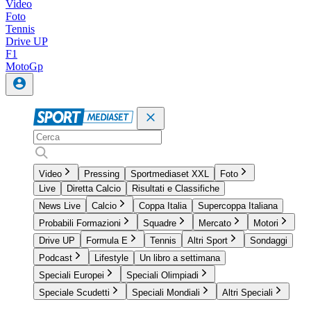
Video
Foto
Tennis
Drive UP
F1
MotoGp
Video
Pressing
Sportmediaset XXL
Foto
Live
Diretta Calcio
Risultati e Classifiche
News Live
Calcio
Coppa Italia
Supercoppa Italiana
Probabili Formazioni
Squadre
Mercato
Motori
Drive UP
Formula E
Tennis
Altri Sport
Sondaggi
Podcast
Lifestyle
Un libro a settimana
Speciali Europei
Speciali Olimpiadi
Speciale Scudetti
Speciali Mondiali
Altri Speciali