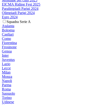
Mondiale per club 2025
EICMA Riding Fest 2025
Paralimpiadi Parigi 2024
Olimpiadi Parigi 2024
Euro 2024
Squadra Serie A
Atalanta
Bologna
Cagliari
Como
Fiorentina
Frosinone
Genoa
Inter
Juventus
Lazio
Lecce
Milan
Monza
Napoli
Parma
Roma
Sassuolo
Torino
Udinese