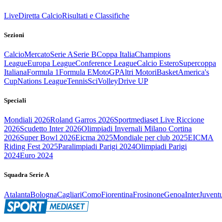
Live
Diretta Calcio
Risultati e Classifiche
Sezioni
Calcio
Mercato
Serie A
Serie B
Coppa Italia
Champions
League
Europa League
Conference League
Calcio Estero
Supercoppa
Italiana
Formula 1
Formula E
MotoGP
Altri Motori
Basket
America's
Cup
Nations League
Tennis
Sci
Volley
Drive UP
Speciali
Mondiali 2026
Roland Garros 2026
Sportmediaset Live Riccione
2026
Scudetto Inter 2026
Olimpiadi Invernali Milano Cortina
2026
Super Bowl 2026
Eicma 2025
Mondiale per club 2025
EICMA
Riding Fest 2025
Paralimpiadi Parigi 2024
Olimpiadi Parigi
2024
Euro 2024
Squadra Serie A
Atalanta
Bologna
Cagliari
Como
Fiorentina
Frosinone
Genoa
Inter
Juvent