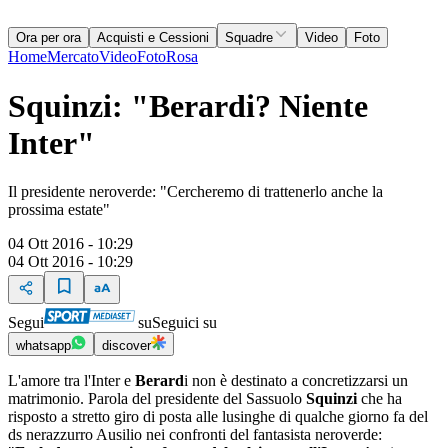
Ora per ora
Acquisti e Cessioni
Squadre
Video
Foto
Home
Mercato
Video
Foto
Rosa
Squinzi: "Berardi? Niente
Inter"
Il presidente neroverde: "Cercheremo di trattenerlo anche la
prossima estate"
04 Ott 2016 - 10:29
04 Ott 2016 - 10:29
Segui
su
Seguici su
whatsapp
discover
L'amore tra l'Inter e
Berard
i non è destinato a concretizzarsi un
matrimonio. Parola del presidente del Sassuolo
Squinzi
che ha
risposto a stretto giro di posta alle lusinghe di qualche giorno fa del
ds nerazzurro Ausilio nei confronti del fantasista neroverde: