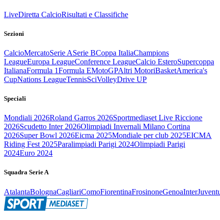
Live
Diretta Calcio
Risultati e Classifiche
Sezioni
Calcio
Mercato
Serie A
Serie B
Coppa Italia
Champions
League
Europa League
Conference League
Calcio Estero
Supercoppa
Italiana
Formula 1
Formula E
MotoGP
Altri Motori
Basket
America's
Cup
Nations League
Tennis
Sci
Volley
Drive UP
Speciali
Mondiali 2026
Roland Garros 2026
Sportmediaset Live Riccione
2026
Scudetto Inter 2026
Olimpiadi Invernali Milano Cortina
2026
Super Bowl 2026
Eicma 2025
Mondiale per club 2025
EICMA
Riding Fest 2025
Paralimpiadi Parigi 2024
Olimpiadi Parigi
2024
Euro 2024
Squadra Serie A
Atalanta
Bologna
Cagliari
Como
Fiorentina
Frosinone
Genoa
Inter
Juvent