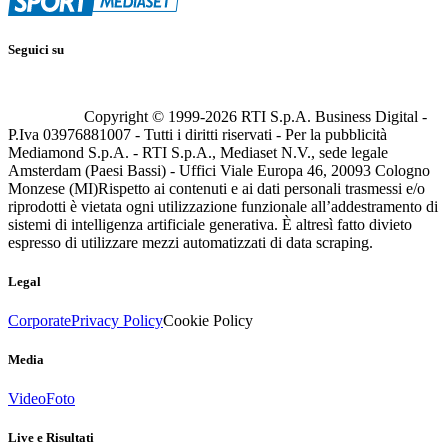
Seguici su
Copyright © 1999-
2026
RTI S.p.A. Business Digital -
P.Iva 03976881007 - Tutti i diritti riservati - Per la pubblicità
Mediamond S.p.A. - RTI S.p.A., Mediaset N.V., sede legale
Amsterdam (Paesi Bassi) - Uffici Viale Europa 46, 20093 Cologno
Monzese (MI)
Rispetto ai contenuti e ai dati personali trasmessi e/o
riprodotti è vietata ogni utilizzazione funzionale all’addestramento di
sistemi di intelligenza artificiale generativa. È altresì fatto divieto
espresso di utilizzare mezzi automatizzati di data scraping.
Legal
Corporate
Privacy Policy
Cookie Policy
Media
Video
Foto
Live e Risultati