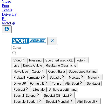
Video
Foto
Tennis
Drive UP
F1
MotoGp
Video
Pressing
Sportmediaset XXL
Foto
Live
Diretta Calcio
Risultati e Classifiche
News Live
Calcio
Coppa Italia
Supercoppa Italiana
Probabili Formazioni
Squadre
Mercato
Motori
Drive UP
Formula E
Tennis
Altri Sport
Sondaggi
Podcast
Lifestyle
Un libro a settimana
Speciali Europei
Speciali Olimpiadi
Speciale Scudetti
Speciali Mondiali
Altri Speciali