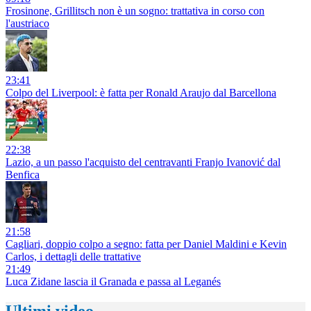
Frosinone, Grillitsch non è un sogno: trattativa in corso con
l'austriaco
23:41
Colpo del Liverpool: è fatta per Ronald Araujo dal Barcellona
22:38
Lazio, a un passo l'acquisto del centravanti Franjo Ivanović dal
Benfica
21:58
Cagliari, doppio colpo a segno: fatta per Daniel Maldini e Kevin
Carlos, i dettagli delle trattative
21:49
Luca Zidane lascia il Granada e passa al Leganés
Ultimi video