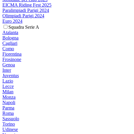
EICMA Riding Fest 2025
Paralimpiadi Parigi 2024
Olimpiadi Parigi 2024
Euro 2024
Squadra Serie A
Atalanta
Bologna
Cagliari
Como
Fiorentina
Frosinone
Genoa
Inter
Juventus
Lazio
Lecce
Milan
Monza
Napoli
Parma
Roma
Sassuolo
Torino
Udinese