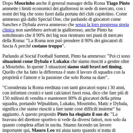
Dopo
Mourinho
anche il general manager della Roma
Tiago
Pinto
ammette i limiti economici dei giallorossi in sede di mercato, con i
nomi dei big che sono fuori dalla portata del club capitolino. Come
ammesso già dallo Special One, che parlando di giocatori come
Sanches e Dybala aveva ammesso che
senza la loro pregressa storia
clinica
non sarebbero arrivati in giallorosso, anche Pinto ha
sottolineato che il 90% dei big non rientrano nei piani di mercato
della Roma: "La Roma non può prendere il 90% dei giocatori di
fascia A perché
costano troppo
".
Parlando al Social Football Summit, Pinto ha ammesso: "Poi ci sono
situazioni come Dybala e Lukaku
che siamo riusciti a gestire oltre
a Mourinho. In queste 3 situazioni
siamo stati bravi nel timing
.
Quello che ha fatto la differenza è stato il lavoro di squadra con la
proprietà e l'amore e la passione che solo Roma sa dare".
"Considerata la Roma ereditata con tanti giocatori sopra i 30 anni,
con infortuni cronici e tanti calciatori fuori rosa, dico che fare più di
150 milioni di vendita e mantenere 80% di giocatori della prima
squadra, portando Wijnaldum, Lukaku, Mourinho, Matic e Dybala,
significa che siamo riusciti a fare tante cose difficili insieme" ha
aggiunto. A questo proposito
Pinto ha elogiato il suo ds
: "La
bravura del direttore sportivo si vede da diversi fattori, non solo da
quanto completa affari in uscita. Stiamo facendo un lavoro
importante qui,
Mauro Leo
mi aiuta tanto quando si tratta di