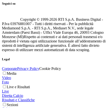
Seguici su
Copyright © 1999-
2026
RTI S.p.A. Business Digital -
P.Iva 03976881007 - Tutti i diritti riservati - Per la pubblicità
Mediamond S.p.A. - RTI S.p.A., Mediaset N.V., sede legale
Amsterdam (Paesi Bassi) - Uffici Viale Europa 46, 20093 Cologno
Monzese (MI)
Rispetto ai contenuti e ai dati personali trasmessi e/o
riprodotti è vietata ogni utilizzazione funzionale all’addestramento di
sistemi di intelligenza artificiale generativa. È altresì fatto divieto
espresso di utilizzare mezzi automatizzati di data scraping.
Legal
Corporate
Privacy Policy
Cookie Policy
Media
Video
Foto
Live e Risultati
Live
Diretta Calcio
Risultati e Classifiche
Sezioni