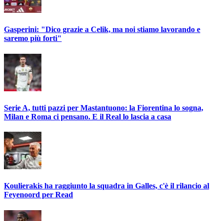
Gasperini: "Dico grazie a Celik, ma noi stiamo lavorando e
saremo più forti"
Serie A, tutti pazzi per Mastantuono: la Fiorentina lo sogna,
Milan e Roma ci pensano. E il Real lo lascia a casa
Koulierakis ha raggiunto la squadra in Galles, c'è il rilancio al
Feyenoord per Read