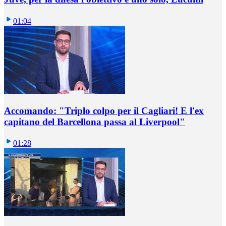
01:04
Accomando: "Triplo colpo per il Cagliari! E l'ex
capitano del Barcellona passa al Liverpool"
01:28