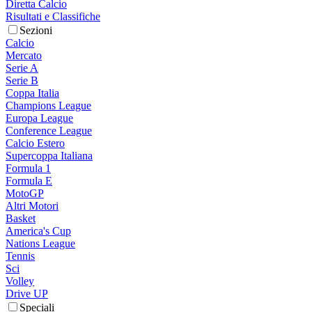
Diretta Calcio
Risultati e Classifiche
Sezioni
Calcio
Mercato
Serie A
Serie B
Coppa Italia
Champions League
Europa League
Conference League
Calcio Estero
Supercoppa Italiana
Formula 1
Formula E
MotoGP
Altri Motori
Basket
America's Cup
Nations League
Tennis
Sci
Volley
Drive UP
Speciali