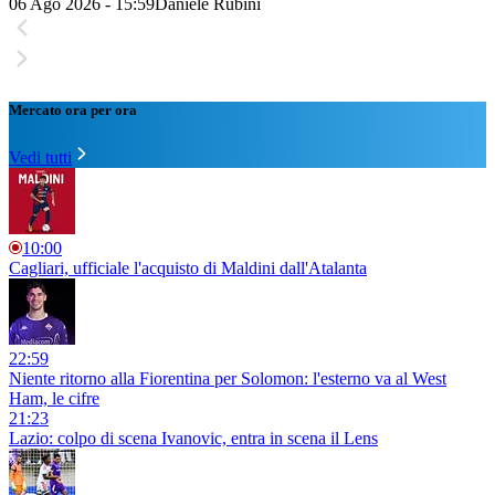
06 Ago 2026 - 15:59
Daniele Rubini
Mercato ora per ora
Vedi tutti
10:00
Cagliari, ufficiale l'acquisto di Maldini dall'Atalanta
22:59
Niente ritorno alla Fiorentina per Solomon: l'esterno va al West
Ham, le cifre
21:23
Lazio: colpo di scena Ivanovic, entra in scena il Lens