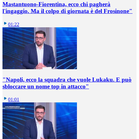
Mastantuono-Fiorentina, ecco chi pagherà
l'ingaggio. Ma il colpo di giornata è del Frosinone"
01:22
"Napoli, ecco la squadra che vuole Lukaku. E può
sbloccare un nome top in attacco"
01:01