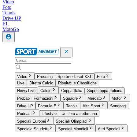
Video
Foto
Tennis
Drive UP
F1
MotoGp
Video
Pressing
Sportmediaset XXL
Foto
Live
Diretta Calcio
Risultati e Classifiche
News Live
Calcio
Coppa Italia
Supercoppa Italiana
Probabili Formazioni
Squadre
Mercato
Motori
Drive UP
Formula E
Tennis
Altri Sport
Sondaggi
Podcast
Lifestyle
Un libro a settimana
Speciali Europei
Speciali Olimpiadi
Speciale Scudetti
Speciali Mondiali
Altri Speciali