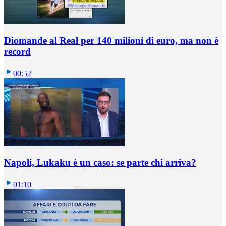
Diomande al Real per 140 milioni di euro, ma non è
record
00:52
Napoli, Lukaku è un caso: se parte chi arriva?
01:10