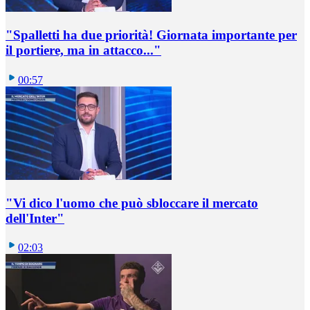
"Spalletti ha due priorità! Giornata importante per
il portiere, ma in attacco..."
00:57
"Vi dico l'uomo che può sbloccare il mercato
dell'Inter"
02:03