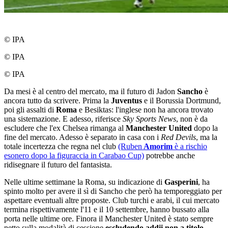
© IPA
© IPA
© IPA
Da mesi è al centro del mercato, ma il futuro di Jadon
Sancho
è
ancora tutto da scrivere. Prima la
Juventus
e il Borussia Dortmund,
poi gli assalti di
Roma
e Besiktas: l'inglese non ha ancora trovato
una sistemazione. E adesso, riferisce
Sky Sports News
, non è da
escludere che l'ex Chelsea rimanga al
Manchester United
dopo la
fine del mercato. Adesso è separato in casa con i
Red Devils
, ma la
totale incertezza che regna nel club
(Ruben
Amorim
è a rischio
esonero dopo la figuraccia in Carabao Cup)
potrebbe anche
ridisegnare il futuro del fantasista.
Nelle ultime settimane la Roma, su indicazione di
Gasperini
, ha
spinto molto per avere il sì di Sancho che però ha temporeggiato per
aspettare eventuali altre proposte. Club turchi e arabi, il cui mercato
termina rispettivamente l'11 e il 10 settembre, hanno bussato alla
porta nelle ultime ore. Finora il Manchester United è stato sempre
netto sulla modalità di cessione
escludendo addii non a titolo