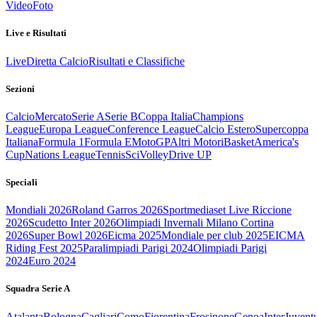
Video
Foto
Live e Risultati
Live
Diretta Calcio
Risultati e Classifiche
Sezioni
Calcio
Mercato
Serie A
Serie B
Coppa Italia
Champions
League
Europa League
Conference League
Calcio Estero
Supercoppa
Italiana
Formula 1
Formula E
MotoGP
Altri Motori
Basket
America's
Cup
Nations League
Tennis
Sci
Volley
Drive UP
Speciali
Mondiali 2026
Roland Garros 2026
Sportmediaset Live Riccione
2026
Scudetto Inter 2026
Olimpiadi Invernali Milano Cortina
2026
Super Bowl 2026
Eicma 2025
Mondiale per club 2025
EICMA
Riding Fest 2025
Paralimpiadi Parigi 2024
Olimpiadi Parigi
2024
Euro 2024
Squadra Serie A
Atalanta
Bologna
Cagliari
Como
Fiorentina
Frosinone
Genoa
Inter
Juvent