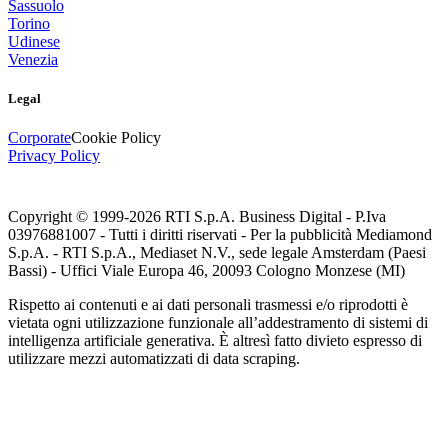
Sassuolo
Torino
Udinese
Venezia
Legal
Corporate
Cookie Policy
Privacy Policy
Copyright © 1999-
2026
RTI S.p.A. Business Digital - P.Iva
03976881007 - Tutti i diritti riservati - Per la pubblicità Mediamond
S.p.A. - RTI S.p.A., Mediaset N.V., sede legale Amsterdam (Paesi
Bassi) - Uffici Viale Europa 46, 20093 Cologno Monzese (MI)
Rispetto ai contenuti e ai dati personali trasmessi e/o riprodotti è
vietata ogni utilizzazione funzionale all’addestramento di sistemi di
intelligenza artificiale generativa. È altresì fatto divieto espresso di
utilizzare mezzi automatizzati di data scraping.