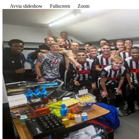
Avvia slideshow
Fullscreen
Zoom