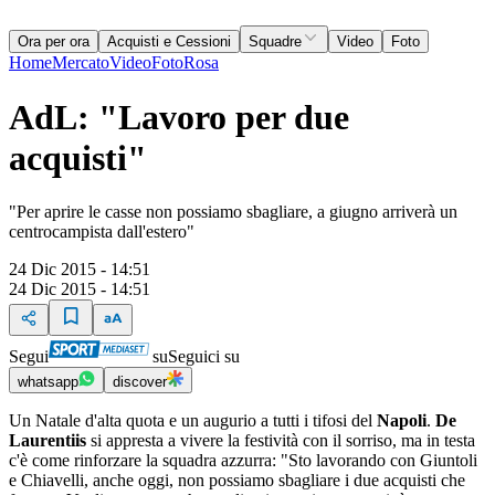
Ora per ora
Acquisti e Cessioni
Squadre
Video
Foto
Home
Mercato
Video
Foto
Rosa
AdL: "Lavoro per due
acquisti"
"Per aprire le casse non possiamo sbagliare, a giugno arriverà un
centrocampista dall'estero"
24 Dic 2015 - 14:51
24 Dic 2015 - 14:51
Segui
su
Seguici su
whatsapp
discover
Un Natale d'alta quota e un augurio a tutti i tifosi del
Napoli
.
De
Laurentiis
si appresta a vivere la festività con il sorriso, ma in testa
c'è come rinforzare la squadra azzurra: "Sto lavorando con Giuntoli
e Chiavelli, anche oggi, non possiamo sbagliare i due acquisti che