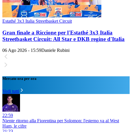
Estathé 3x3 Italia Streetbasket Circuit
Gran finale a Riccione per l'Estathé 3x3 Italia
Streetbasket Circuit: All Star e DKB regine d'Italia
06 Ago 2026 - 15:59
Daniele Rubini
Mercato ora per ora
Vedi tutti
22:59
Niente ritorno alla Fiorentina per Solomon: l'esterno va al West
Ham, le cifre
21:23