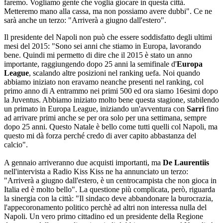
faremo. Vogliamo gente che voglia giocare in questa città.
Metteremo mano alla cassa, ma non possiamo avere dubbi". Ce ne
sarà anche un terzo: "Arriverà a giugno dall'estero".
Il presidente del Napoli non può che essere soddisfatto degli ultimi
mesi del 2015: "Sono sei anni che stiamo in Europa, lavorando
bene. Quindi mi permetto di dire che il 2015 è stato un anno
importante, raggiungendo dopo 25 anni la semifinale d'
Europa
League
, scalando altre posizioni nel ranking uefa. Noi quando
abbiamo iniziato non eravamo neanche presenti nel ranking, col
primo anno di A entrammo nei primi 500 ed ora siamo 16esimi dopo
la Juventus. Abbiamo iniziato molto bene questa stagione, stabilendo
un primato in Europa League, iniziando un'avventura con
Sarri
fino
ad arrivare primi anche se per ora solo per una settimana, sempre
dopo 25 anni. Questo Natale è bello come tutti quelli col Napoli, ma
questo mi dà forza perché credo di aver capito abbastanza del
calcio".
A gennaio arriveranno due acquisti importanti, ma
De Laurentiis
nell'intervista a Radio Kiss Kiss ne ha annunciato un terzo:
"Arriverà a giugno dall'estero, è un centrocampista che non gioca in
Italia ed è molto bello". La questione più complicata, però, riguarda
la sinergia con la città: "Il sindaco deve abbandonare la burocrazia,
l'appecoronamento politico perchè ad altri non interessa nulla del
Napoli. Un vero primo cittadino ed un presidente della Regione