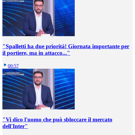
"Spalletti ha due priorità! Giornata importante per
il portiere, ma in attacco..."
00:57
"Vi dico l'uomo che può sbloccare il mercato
dell'Inter"