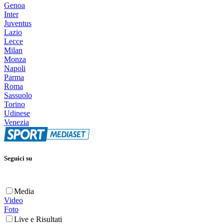
Genoa
Inter
Juventus
Lazio
Lecce
Milan
Monza
Napoli
Parma
Roma
Sassuolo
Torino
Udinese
Venezia
Seguici su
Media
Video
Foto
Live e Risultati