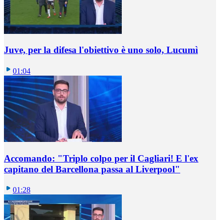
Juve, per la difesa l'obiettivo è uno solo, Lucumì
01:04
Accomando: "Triplo colpo per il Cagliari! E l'ex
capitano del Barcellona passa al Liverpool"
01:28