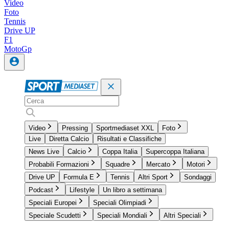
Video
Foto
Tennis
Drive UP
F1
MotoGp
Video
Pressing
Sportmediaset XXL
Foto
Live
Diretta Calcio
Risultati e Classifiche
News Live
Calcio
Coppa Italia
Supercoppa Italiana
Probabili Formazioni
Squadre
Mercato
Motori
Drive UP
Formula E
Tennis
Altri Sport
Sondaggi
Podcast
Lifestyle
Un libro a settimana
Speciali Europei
Speciali Olimpiadi
Speciale Scudetti
Speciali Mondiali
Altri Speciali