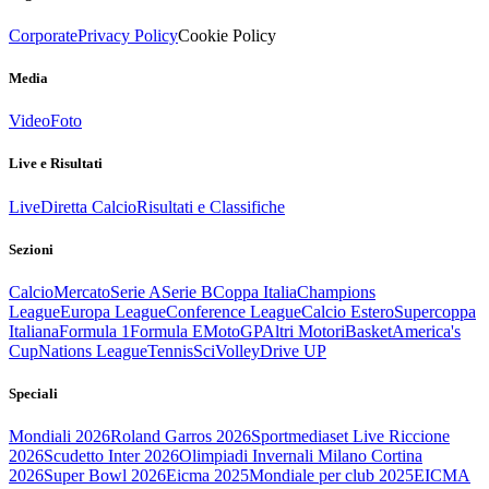
Corporate
Privacy Policy
Cookie Policy
Media
Video
Foto
Live e Risultati
Live
Diretta Calcio
Risultati e Classifiche
Sezioni
Calcio
Mercato
Serie A
Serie B
Coppa Italia
Champions
League
Europa League
Conference League
Calcio Estero
Supercoppa
Italiana
Formula 1
Formula E
MotoGP
Altri Motori
Basket
America's
Cup
Nations League
Tennis
Sci
Volley
Drive UP
Speciali
Mondiali 2026
Roland Garros 2026
Sportmediaset Live Riccione
2026
Scudetto Inter 2026
Olimpiadi Invernali Milano Cortina
2026
Super Bowl 2026
Eicma 2025
Mondiale per club 2025
EICMA