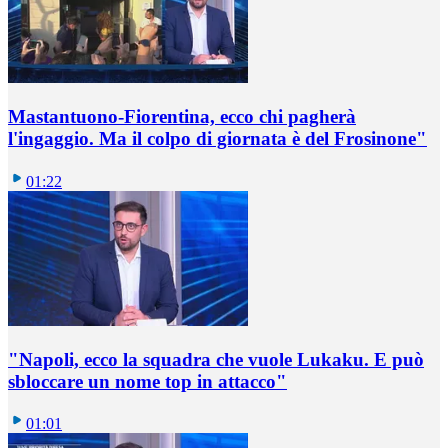
Mastantuono-Fiorentina, ecco chi pagherà
l'ingaggio. Ma il colpo di giornata è del Frosinone"
01:22
"Napoli, ecco la squadra che vuole Lukaku. E può
sbloccare un nome top in attacco"
01:01