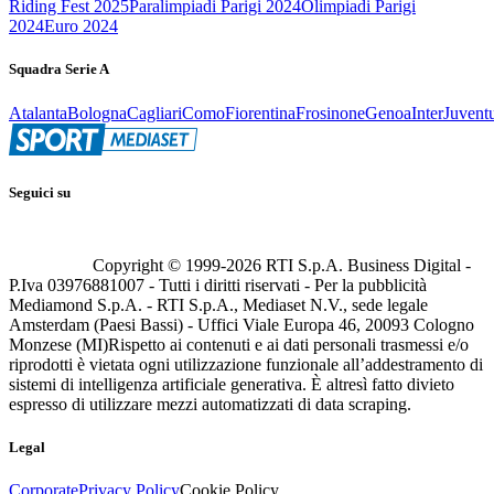
Riding Fest 2025
Paralimpiadi Parigi 2024
Olimpiadi Parigi
2024
Euro 2024
Squadra Serie A
Atalanta
Bologna
Cagliari
Como
Fiorentina
Frosinone
Genoa
Inter
Juvent
Seguici su
Copyright © 1999-
2026
RTI S.p.A. Business Digital -
P.Iva 03976881007 - Tutti i diritti riservati - Per la pubblicità
Mediamond S.p.A. - RTI S.p.A., Mediaset N.V., sede legale
Amsterdam (Paesi Bassi) - Uffici Viale Europa 46, 20093 Cologno
Monzese (MI)
Rispetto ai contenuti e ai dati personali trasmessi e/o
riprodotti è vietata ogni utilizzazione funzionale all’addestramento di
sistemi di intelligenza artificiale generativa. È altresì fatto divieto
espresso di utilizzare mezzi automatizzati di data scraping.
Legal
Corporate
Privacy Policy
Cookie Policy