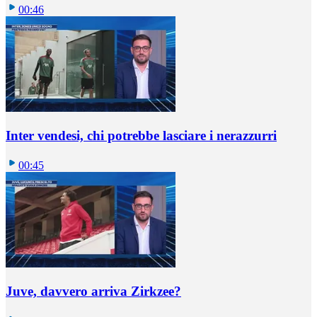
00:46
Inter vendesi, chi potrebbe lasciare i nerazzurri
00:45
Juve, davvero arriva Zirkzee?