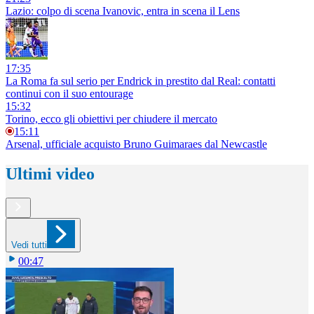
Lazio: colpo di scena Ivanovic, entra in scena il Lens
17:35
La Roma fa sul serio per Endrick in prestito dal Real: contatti
continui con il suo entourage
15:32
Torino, ecco gli obiettivi per chiudere il mercato
15:11
Arsenal, ufficiale acquisto Bruno Guimaraes dal Newcastle
Ultimi video
Vedi tutti
00:47