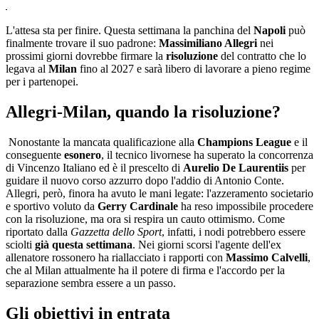
L'attesa sta per finire. Questa settimana la panchina del
Napoli
può
finalmente trovare il suo padrone:
Massimiliano Allegri
nei
prossimi giorni dovrebbe firmare la
risoluzione
del contratto che lo
legava al
Milan
fino al 2027 e sarà libero di lavorare a pieno regime
per i partenopei.
Allegri-Milan, quando la risoluzione?
Nonostante la mancata qualificazione alla
Champions League
e il
conseguente
esonero
, il tecnico livornese ha superato la concorrenza
di Vincenzo Italiano ed è il prescelto di
Aurelio De Laurentiis
per
guidare il nuovo corso azzurro dopo l'addio di Antonio Conte.
Allegri, però, finora ha avuto le mani legate: l'azzeramento societario
e sportivo voluto da
Gerry Cardinale
ha reso impossibile procedere
con la risoluzione, ma ora si respira un cauto ottimismo. Come
riportato dalla
Gazzetta dello Sport
, infatti, i nodi potrebbero essere
sciolti
già questa settimana
. Nei giorni scorsi l'agente dell'ex
allenatore rossonero ha riallacciato i rapporti con
Massimo Calvelli
,
che al Milan attualmente ha il potere di firma e l'accordo per la
separazione sembra essere a un passo.
Gli obiettivi in entrata