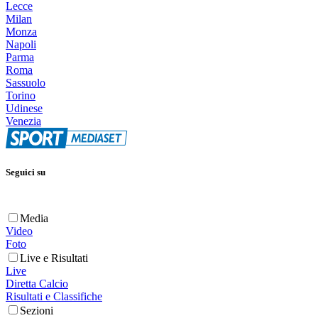
Lecce
Milan
Monza
Napoli
Parma
Roma
Sassuolo
Torino
Udinese
Venezia
Seguici su
Media
Video
Foto
Live e Risultati
Live
Diretta Calcio
Risultati e Classifiche
Sezioni