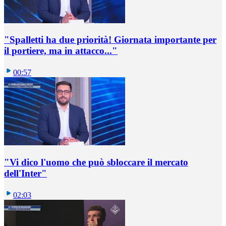
"Spalletti ha due priorità! Giornata importante per
il portiere, ma in attacco..."
00:57
"Vi dico l'uomo che può sbloccare il mercato
dell'Inter"
02:03