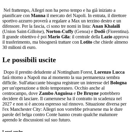
Nel frattempo, Allegri non ha perso tempo e ha già iniziato a
pianificare con
Manna
il mercato del Napoli. In entrata, il direttore
sportivo azzurro proverà a regalare a Max un terzino destro e un
difensore. Per la fascia, ci sono tre nomi in lista:
Anan Khalaili
(Union Saint-Gilloise),
Norton-Cuffy
(Genoa) e
Dodô
(Fiorentina).
Il grande obiettivo è poi
Mario Gila
: il centrale della
Lazio
approva
il trasferimento, ma bisognerà trattare con
Lotito
che chiede almeno
30 milioni di euro.
Le possibili uscite
Dopo il prestito deludente al Nottingham Forest,
Lorenzo Lucca
farà ritorno a Napoli ma al momento la sua permanenza sembra
difficile. Sull'attaccante bisogna registrare un interesse del
Bologna
per un'operazione a titolo temporaneo. Occhio anche al
centrocampo, dove
Zambo Anguissa
e
De Bruyne
potrebbero
decidere di lasciare. Il camerunese ha il contratto in scadenza nel
2027 e non si è ancora espresso sul rinnovo. Situazione diversa per
l'ex Manchester City: Allegri non vorrebbe privarsene ma le dure
parole del belga contro Conte hanno creato qualche malumore
aprendo le discussioni sul suo futuro.
Leggi anche