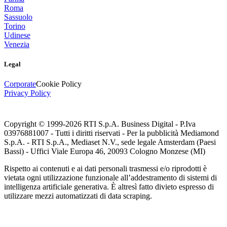
Roma
Sassuolo
Torino
Udinese
Venezia
Legal
Corporate
Cookie Policy
Privacy Policy
Copyright © 1999-
2026
RTI S.p.A. Business Digital - P.Iva
03976881007 - Tutti i diritti riservati - Per la pubblicità Mediamond
S.p.A. - RTI S.p.A., Mediaset N.V., sede legale Amsterdam (Paesi
Bassi) - Uffici Viale Europa 46, 20093 Cologno Monzese (MI)
Rispetto ai contenuti e ai dati personali trasmessi e/o riprodotti è
vietata ogni utilizzazione funzionale all’addestramento di sistemi di
intelligenza artificiale generativa. È altresì fatto divieto espresso di
utilizzare mezzi automatizzati di data scraping.