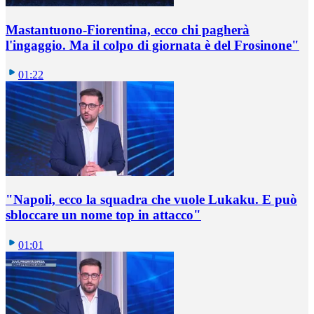
Mastantuono-Fiorentina, ecco chi pagherà
l'ingaggio. Ma il colpo di giornata è del Frosinone"
01:22
"Napoli, ecco la squadra che vuole Lukaku. E può
sbloccare un nome top in attacco"
01:01