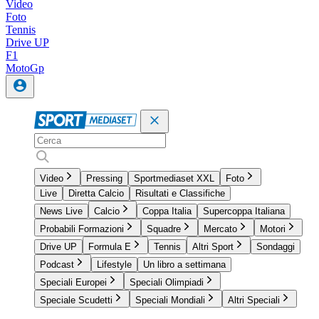
Video
Foto
Tennis
Drive UP
F1
MotoGp
Video
Pressing
Sportmediaset XXL
Foto
Live
Diretta Calcio
Risultati e Classifiche
News Live
Calcio
Coppa Italia
Supercoppa Italiana
Probabili Formazioni
Squadre
Mercato
Motori
Drive UP
Formula E
Tennis
Altri Sport
Sondaggi
Podcast
Lifestyle
Un libro a settimana
Speciali Europei
Speciali Olimpiadi
Speciale Scudetti
Speciali Mondiali
Altri Speciali