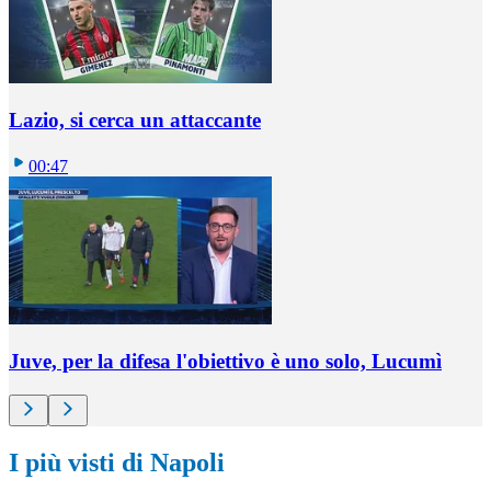
Lazio, si cerca un attaccante
00:47
Juve, per la difesa l'obiettivo è uno solo, Lucumì
I più visti di Napoli