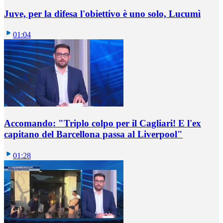
Juve, per la difesa l'obiettivo è uno solo, Lucumì
01:04
Accomando: "Triplo colpo per il Cagliari! E l'ex
capitano del Barcellona passa al Liverpool"
01:28