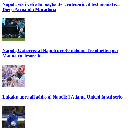
Napoli, via i veli alla maglia del centenario: il testimonial è...
Diego Armando Maradona
Napoli, Gutierrez al Napoli per 30 milioni. Tre obiettivi per
Manna col tesoretto
Lukaku apre all'addio al Napoli: l'Atlanta United fa sul serio