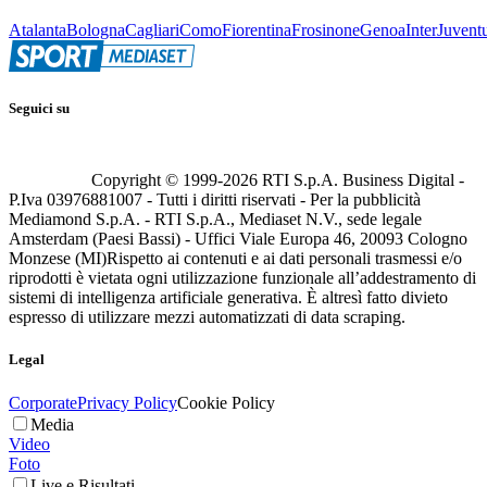
Atalanta
Bologna
Cagliari
Como
Fiorentina
Frosinone
Genoa
Inter
Juvent
Seguici su
Copyright © 1999-
2026
RTI S.p.A. Business Digital -
P.Iva 03976881007 - Tutti i diritti riservati - Per la pubblicità
Mediamond S.p.A. - RTI S.p.A., Mediaset N.V., sede legale
Amsterdam (Paesi Bassi) - Uffici Viale Europa 46, 20093 Cologno
Monzese (MI)
Rispetto ai contenuti e ai dati personali trasmessi e/o
riprodotti è vietata ogni utilizzazione funzionale all’addestramento di
sistemi di intelligenza artificiale generativa. È altresì fatto divieto
espresso di utilizzare mezzi automatizzati di data scraping.
Legal
Corporate
Privacy Policy
Cookie Policy
Media
Video
Foto
Live e Risultati