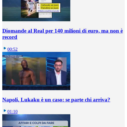
Diomande al Real per 140 milioni di euro, ma non è
record
00:52
Napoli, Lukaku è un caso: se parte chi arriva?
01:10