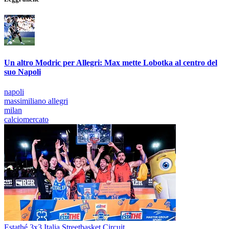
Un altro Modric per Allegri: Max mette Lobotka al centro del
suo Napoli
napoli
massimiliano allegri
milan
calciomercato
Estathé 3x3 Italia Streetbasket Circuit