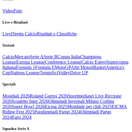
Video
Foto
Live e Risultati
Live
Diretta Calcio
Risultati e Classifiche
Sezioni
Calcio
Mercato
Serie A
Serie B
Coppa Italia
Champions
League
Europa League
Conference League
Calcio Estero
Supercoppa
Italiana
Formula 1
Formula E
MotoGP
Altri Motori
Basket
America's
Cup
Nations League
Tennis
Sci
Volley
Drive UP
Speciali
Mondiali 2026
Roland Garros 2026
Sportmediaset Live Riccione
2026
Scudetto Inter 2026
Olimpiadi Invernali Milano Cortina
2026
Super Bowl 2026
Eicma 2025
Mondiale per club 2025
EICMA
Riding Fest 2025
Paralimpiadi Parigi 2024
Olimpiadi Parigi
2024
Euro 2024
Squadra Serie A