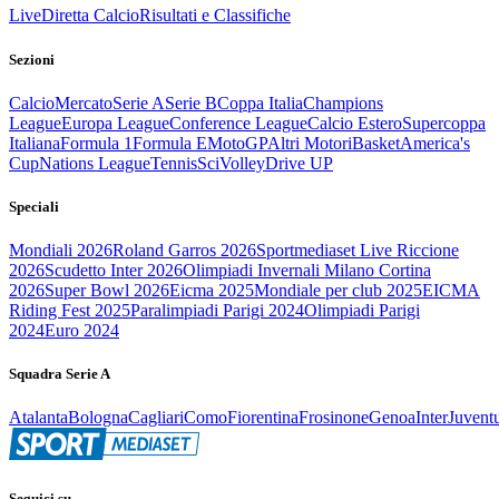
Live
Diretta Calcio
Risultati e Classifiche
Sezioni
Calcio
Mercato
Serie A
Serie B
Coppa Italia
Champions
League
Europa League
Conference League
Calcio Estero
Supercoppa
Italiana
Formula 1
Formula E
MotoGP
Altri Motori
Basket
America's
Cup
Nations League
Tennis
Sci
Volley
Drive UP
Speciali
Mondiali 2026
Roland Garros 2026
Sportmediaset Live Riccione
2026
Scudetto Inter 2026
Olimpiadi Invernali Milano Cortina
2026
Super Bowl 2026
Eicma 2025
Mondiale per club 2025
EICMA
Riding Fest 2025
Paralimpiadi Parigi 2024
Olimpiadi Parigi
2024
Euro 2024
Squadra Serie A
Atalanta
Bologna
Cagliari
Como
Fiorentina
Frosinone
Genoa
Inter
Juvent
Seguici su