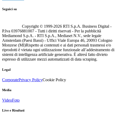
Seguici su
Copyright © 1999-
2026
RTI S.p.A. Business Digital -
P.Iva 03976881007 - Tutti i diritti riservati - Per la pubblicità
Mediamond S.p.A. - RTI S.p.A., Mediaset N.V., sede legale
Amsterdam (Paesi Bassi) - Uffici Viale Europa 46, 20093 Cologno
Monzese (MI)
Rispetto ai contenuti e ai dati personali trasmessi e/o
riprodotti è vietata ogni utilizzazione funzionale all’addestramento di
sistemi di intelligenza artificiale generativa. È altresì fatto divieto
espresso di utilizzare mezzi automatizzati di data scraping.
Legal
Corporate
Privacy Policy
Cookie Policy
Media
Video
Foto
Live e Risultati