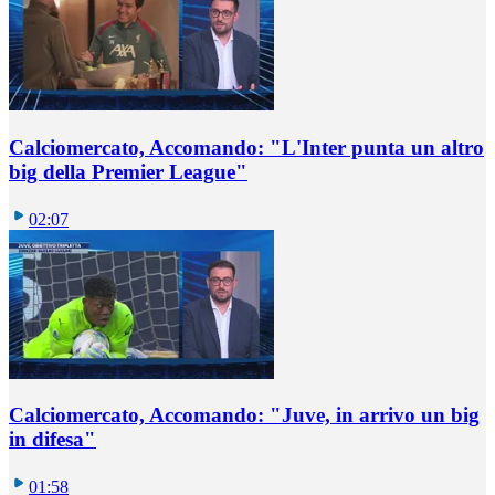
Calciomercato, Accomando: "L'Inter punta un altro
big della Premier League"
02:07
Calciomercato, Accomando: "Juve, in arrivo un big
in difesa"
01:58