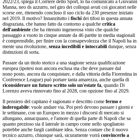
2022/23, spiega il Corriere dello Sport, lo ha comunicato a Giovanni
Manna, neo ds azzurro, nel giro dei colloqui avuti coi giocatori nelle
scorse ore, ritenendo concluso il suo ciclo da 230 presenze iniziato
nel 2019. Il motivo? Innanzitutto i
fischi
dei tifosi in questa annata
disgraziata, che hanno fatto da contorno a qualche
critica
dell'ambiente
che ha ritenuto ingenerosa visto che qualche
passaggio a vuoto in cinque annate da 46 partite in media stagionali
è comprensibile, per finire con la consapevolezza che il Napoli ha in
mente una rivoluzione,
senza incedibili e intoccabili
dunque, senza
distinzioni di sorta.
Passare da un titolo storico a una stagione senza qualificazione
europea (ipotesi non ancora esclusa ma che deve passare dal
nono posto, ancora da conquistare, e dalla vittoria della Fiorentina in
Conference League) può portare tanta amarezza, anche quella di
riconsiderare un futuro scritto solo un'estate fa
, quando Di
Lorenzo aveva rinnovato fino al 2028, con opzione fino al 2029.
Il pensiero del capitano è ragionato e descritto come
fermo e
inderogabile
: vuole andare via. Poi però devono passare i giorni e
le settimane, con un Europeo in mezzo i discorsi di mercato si
allungano, annacquano, e l'amore di quella parte di Napoli che sa
quanto prezioso sia il laterale in campo come nello spogliatoio
potrebbe anche fargli cambiare idea. Senza contare che il nuovo
tecnico azzurro, chiunque sarà, sicuramente vorrà
convincerlo a