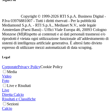
Copyright © 1999-
2026
RTI S.p.A. Business Digital -
P.Iva 03976881007 - Tutti i diritti riservati - Per la pubblicità
Mediamond S.p.A. - RTI S.p.A., Mediaset N.V., sede legale
Amsterdam (Paesi Bassi) - Uffici Viale Europa 46, 20093 Cologno
Monzese (MI)
Rispetto ai contenuti e ai dati personali trasmessi e/o
riprodotti è vietata ogni utilizzazione funzionale all’addestramento di
sistemi di intelligenza artificiale generativa. È altresì fatto divieto
espresso di utilizzare mezzi automatizzati di data scraping.
Legal
Corporate
Privacy Policy
Cookie Policy
Media
Video
Foto
Live e Risultati
Live
Diretta Calcio
Risultati e Classifiche
Sezioni
Calcio