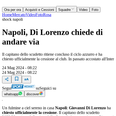
Ora per ora
Acquisti e Cessioni
Squadre
Video
Foto
Home
Mercato
Video
Foto
Rosa
shock napoli
Napoli, Di Lorenzo chiede di
andare via
Il capitano dello scudetto ritiene concluso il ciclo azzurro e ha
chiesto ufficialmente la cessione al club. In passato accostato all'Inter
24 Mag 2024 - 08:22
24 Mag 2024 - 08:22
Segui
su
Seguici su
whatsapp
discover
Un fulmine a ciel sereno in casa
Napoli
:
Giovanni Di Lorenzo
ha
chiesto ufficialmente la cessione
. Il capitano dello scudetto