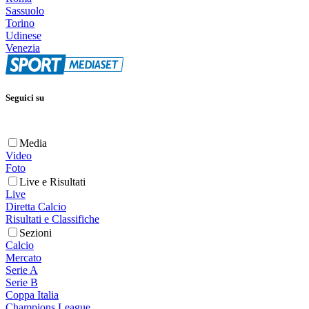
Sassuolo
Torino
Udinese
Venezia
Seguici su
Media
Video
Foto
Live e Risultati
Live
Diretta Calcio
Risultati e Classifiche
Sezioni
Calcio
Mercato
Serie A
Serie B
Coppa Italia
Champions League