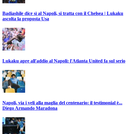
Badiashile dice sì al Napoli, si tratta con il Chelsea | Lukaku
ascolta la proposta Usa
Lukaku apre all'addio al Napoli: l'Atlanta United fa sul serio
Napoli, via i veli alla maglia del centenario: il testimonial è...
Diego Armando Maradona