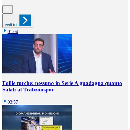
Vedi tutti
01:04
Follie turche: nessuno in Serie A guadagna quanto
Salah al Trabzonspor
03:57