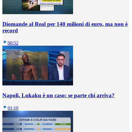
Diomande al Real per 140 milioni di euro, ma non è
record
00:52
Napoli, Lukaku è un caso: se parte chi arriva?
01:10