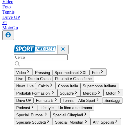
Video
Foto
Tennis
Drive UP
F1
MotoGp
Video
Pressing
Sportmediaset XXL
Foto
Live
Diretta Calcio
Risultati e Classifiche
News Live
Calcio
Coppa Italia
Supercoppa Italiana
Probabili Formazioni
Squadre
Mercato
Motori
Drive UP
Formula E
Tennis
Altri Sport
Sondaggi
Podcast
Lifestyle
Un libro a settimana
Speciali Europei
Speciali Olimpiadi
Speciale Scudetti
Speciali Mondiali
Altri Speciali