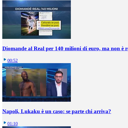
Diomande al Real per 140 milioni di euro, ma non è 
00:52
Napoli, Lukaku è un caso: se parte chi arriva?
01:10