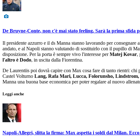
De Bruyne-Conte, non c'è mai stato feeling. Sarà la prima sfida p
Il presidente azzurro e il ds Manna stanno lavorando per consegnare a
andato, e al Napoli stanno valutando di sostituirlo con il pupillo di 
disposizione. Per la porta è sempre vivo l'interesse per
Matej Kovar
,
l'altro è Dodo
, in uscita dalla Fiorentina.
De Laurentiis poi dovrà capire con Max cosa fare di tanto rientri: chi po
Castel Volturno
Lang, Rafa Mari, Lucca, Folorunsho, Lindstrom,
Manna una buona base economica per poter regalare al nuovo allenator
Leggi anche
Napoli-Allegri, slitta la firma: Max aspetta i soldi dal Milan. Ecc