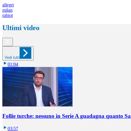
allegri
milan
rabiot
Ultimi video
Vedi tutti
01:04
Follie turche: nessuno in Serie A guadagna quanto S
03:57