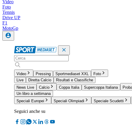
Video
Foto
Tennis
Drive UP
F1
MotoGp
Video
Pressing
Sportmediaset XXL
Foto
Live
Diretta Calcio
Risultati e Classifiche
News Live
Calcio
Coppa Italia
Supercoppa Italiana
Proba
Un libro a settimana
Speciali Europei
Speciali Olimpiadi
Speciale Scudetti
Seguici anche su