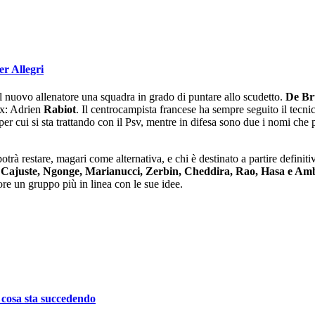
er Allegri
l nuovo allenatore una squadra in grado di puntare allo scudetto.
De Br
Max: Adrien
Rabiot
. Il centrocampista francese ha sempre seguito il tecnic
 per cui si sta trattando con il Psv, mentre in difesa sono due i nomi che
trà restare, magari come alternativa, e chi è destinato a partire definiti
 Cajuste, Ngonge, Marianucci, Zerbin, Cheddira, Rao, Hasa e Am
e un gruppo più in linea con le sue idee.
o cosa sta succedendo