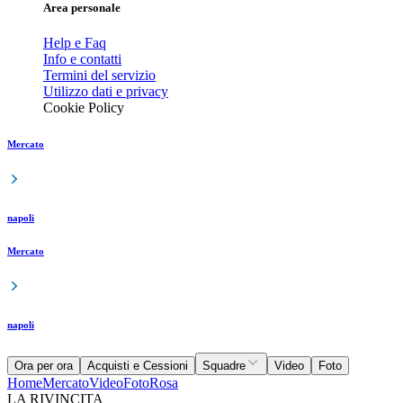
Area personale
Help e Faq
Info e contatti
Termini del servizio
Utilizzo dati e privacy
Cookie Policy
Mercato
napoli
Mercato
napoli
Ora per ora
Acquisti e Cessioni
Squadre
Video
Foto
Home
Mercato
Video
Foto
Rosa
LA RIVINCITA