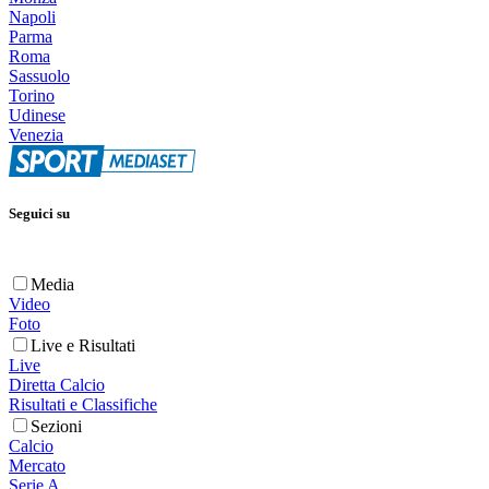
Napoli
Parma
Roma
Sassuolo
Torino
Udinese
Venezia
Seguici su
Media
Video
Foto
Live e Risultati
Live
Diretta Calcio
Risultati e Classifiche
Sezioni
Calcio
Mercato
Serie A