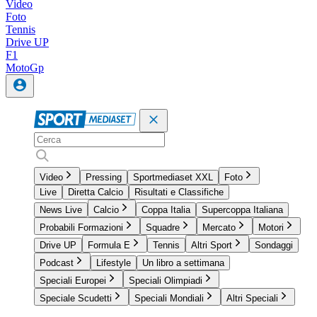
Video
Foto
Tennis
Drive UP
F1
MotoGp
Video
Pressing
Sportmediaset XXL
Foto
Live
Diretta Calcio
Risultati e Classifiche
News Live
Calcio
Coppa Italia
Supercoppa Italiana
Probabili Formazioni
Squadre
Mercato
Motori
Drive UP
Formula E
Tennis
Altri Sport
Sondaggi
Podcast
Lifestyle
Un libro a settimana
Speciali Europei
Speciali Olimpiadi
Speciale Scudetti
Speciali Mondiali
Altri Speciali