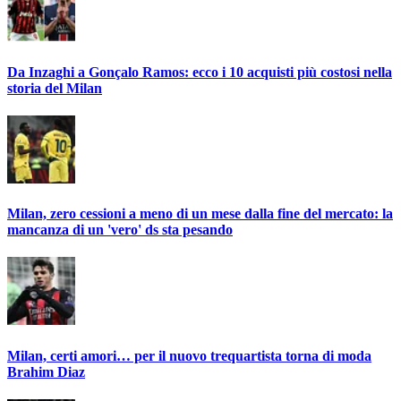
Da Inzaghi a Gonçalo Ramos: ecco i 10 acquisti più costosi nella
storia del Milan
Milan, zero cessioni a meno di un mese dalla fine del mercato: la
mancanza di un 'vero' ds sta pesando
Milan, certi amori… per il nuovo trequartista torna di moda
Brahim Diaz