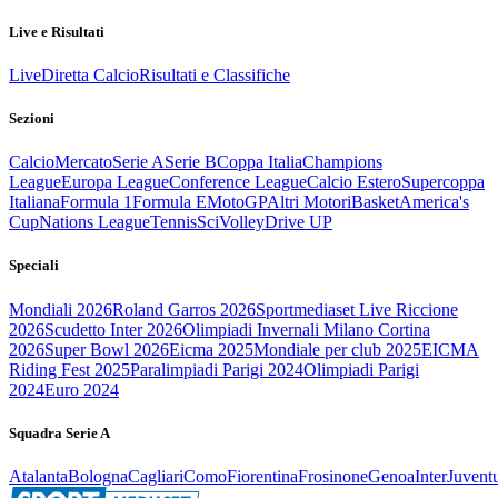
Live e Risultati
Live
Diretta Calcio
Risultati e Classifiche
Sezioni
Calcio
Mercato
Serie A
Serie B
Coppa Italia
Champions
League
Europa League
Conference League
Calcio Estero
Supercoppa
Italiana
Formula 1
Formula E
MotoGP
Altri Motori
Basket
America's
Cup
Nations League
Tennis
Sci
Volley
Drive UP
Speciali
Mondiali 2026
Roland Garros 2026
Sportmediaset Live Riccione
2026
Scudetto Inter 2026
Olimpiadi Invernali Milano Cortina
2026
Super Bowl 2026
Eicma 2025
Mondiale per club 2025
EICMA
Riding Fest 2025
Paralimpiadi Parigi 2024
Olimpiadi Parigi
2024
Euro 2024
Squadra Serie A
Atalanta
Bologna
Cagliari
Como
Fiorentina
Frosinone
Genoa
Inter
Juvent