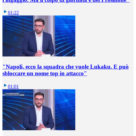
01:22
"Napoli, ecco la squadra che vuole Lukaku. E può
sbloccare un nome top in attacco"
01:01