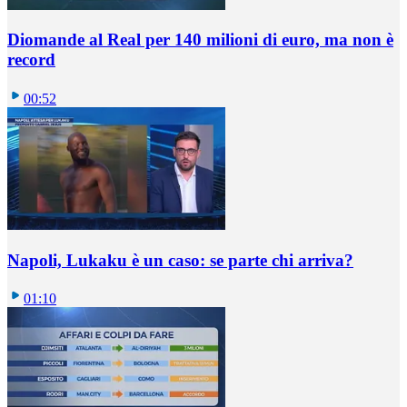
Diomande al Real per 140 milioni di euro, ma non è
record
00:52
Napoli, Lukaku è un caso: se parte chi arriva?
01:10