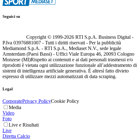
Seguici su
Copyright © 1999-
2026
RTI S.p.A. Business Digital -
P.Iva 03976881007 - Tutti i diritti riservati - Per la pubblicità
Mediamond S.p.A. - RTI S.p.A., Mediaset N.V., sede legale
Amsterdam (Paesi Bassi) - Uffici Viale Europa 46, 20093 Cologno
Monzese (MI)
Rispetto ai contenuti e ai dati personali trasmessi e/o
riprodotti è vietata ogni utilizzazione funzionale all’addestramento di
sistemi di intelligenza artificiale generativa. È altresì fatto divieto
espresso di utilizzare mezzi automatizzati di data scraping.
Legal
Corporate
Privacy Policy
Cookie Policy
Media
Video
Foto
Live e Risultati
Live
Diretta Calcio