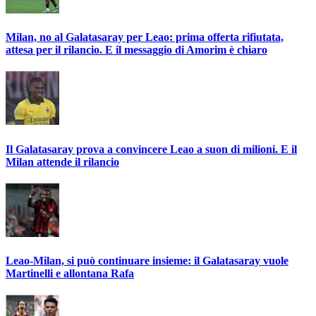
Milan, no al Galatasaray per Leao: prima offerta rifiutata,
attesa per il rilancio. E il messaggio di Amorim è chiaro
Il Galatasaray prova a convincere Leao a suon di milioni. E il
Milan attende il rilancio
Leao-Milan, si può continuare insieme: il Galatasaray vuole
Martinelli e allontana Rafa