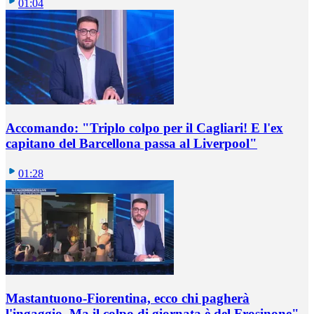
01:04
Accomando: "Triplo colpo per il Cagliari! E l'ex
capitano del Barcellona passa al Liverpool"
01:28
Mastantuono-Fiorentina, ecco chi pagherà
l'ingaggio. Ma il colpo di giornata è del Frosinone"