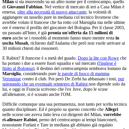
Milan
si sta muovendo su un altro nome per il centrocampo, quello
di
Giovanni Fabbian
. Nel vertice di mercato di ieri a Casa Milan è
emersa,
oltre alla necessità di nuovo attaccante
, la volontà di
aggiungere un tassello pure in mediana col tecnico livornese che
avrebbe voluto il francese che ha rotto col Marsiglia ma nelle ultime
ore è emerso il profilo del giocatore del Bologna. Per il classe 2003,
un passato all'Inter, è già
pronta un'offerta da 15 milioni di
euro
anche se i rossoblù al momento fanno muro mentre resta
in
uscita Musah
, richiesto dall'Atalanta che però non vuole arrivare ai
30 milioni chiesti dai rossoneri.
E Rabiot? Il francese è a metà del guado.
Dopo la lite con Rowe
che
ha portato i due a essere fuori squadra e sul mercato (
l'inglese è
finito al Bologna
), il destino del centrocampista sembrava lontano da
Marsiglia
, considerando pure
le parole di fuoco di mamma
Veronique
contro il club. Poi però De Zerbi ha abbassato i toni,
pur
spiegando che un eventuale reintegro di Rabiot
non dipende solo da
lui, e oggi in Francia scrivono che l'ex Juve, dopo le scuse
all'allenatore, si è scusato anche l'OM.
Difficile comunque una sua permanenza, non tanto per scelta tecnica
quanto disciplinare. Ed è proprio su questo concetto che
Allegri
nelle scorse ore aveva fatto leva
coi dirigenti del Milan,
vorrebbe
ri-allenare Rabiot
, perno del centrocampo ai tempi bianconeri,
nonostante Furlani e Tare in mediana gli abbiano già regalato