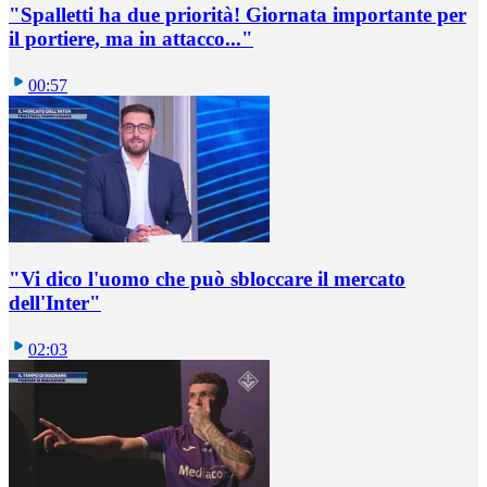
"Spalletti ha due priorità! Giornata importante per
il portiere, ma in attacco..."
00:57
"Vi dico l'uomo che può sbloccare il mercato
dell'Inter"
02:03