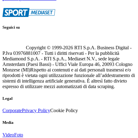
Seguici su
Copyright © 1999-
2026
RTI S.p.A. Business Digital -
P.Iva 03976881007 - Tutti i diritti riservati - Per la pubblicità
Mediamond S.p.A. - RTI S.p.A., Mediaset N.V., sede legale
Amsterdam (Paesi Bassi) - Uffici Viale Europa 46, 20093 Cologno
Monzese (MI)
Rispetto ai contenuti e ai dati personali trasmessi e/o
riprodotti è vietata ogni utilizzazione funzionale all’addestramento di
sistemi di intelligenza artificiale generativa. È altresì fatto divieto
espresso di utilizzare mezzi automatizzati di data scraping.
Legal
Corporate
Privacy Policy
Cookie Policy
Media
Video
Foto