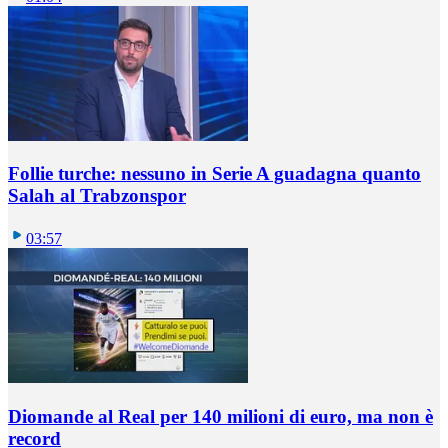
Follie turche: nessuno in Serie A guadagna quanto
Salah al Trabzonspor
03:57
Diomande al Real per 140 milioni di euro, ma non è
record