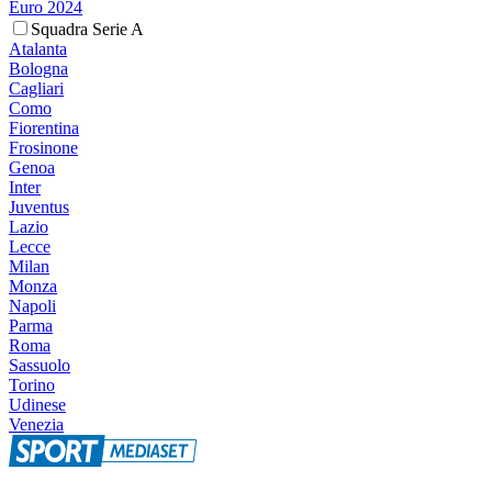
Euro 2024
Squadra Serie A
Atalanta
Bologna
Cagliari
Como
Fiorentina
Frosinone
Genoa
Inter
Juventus
Lazio
Lecce
Milan
Monza
Napoli
Parma
Roma
Sassuolo
Torino
Udinese
Venezia