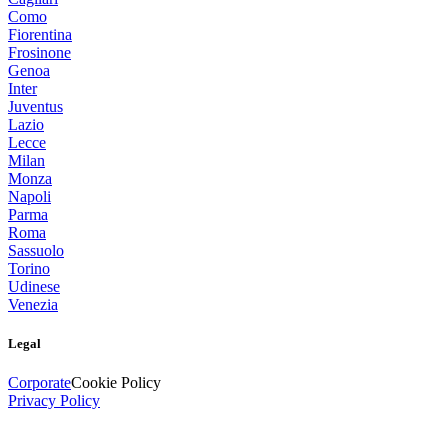
Como
Fiorentina
Frosinone
Genoa
Inter
Juventus
Lazio
Lecce
Milan
Monza
Napoli
Parma
Roma
Sassuolo
Torino
Udinese
Venezia
Legal
Corporate
Cookie Policy
Privacy Policy