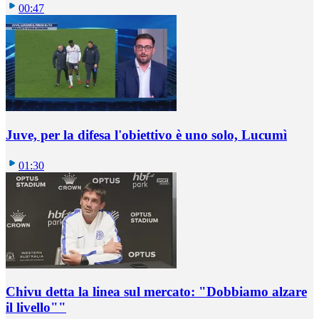
00:47
Juve, per la difesa l'obiettivo è uno solo, Lucumì
01:30
Chivu detta la linea sul mercato: "Dobbiamo alzare
il livello""