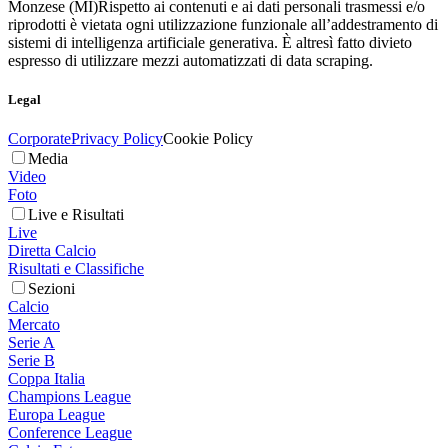
Monzese (MI)
Rispetto ai contenuti e ai dati personali trasmessi e/o
riprodotti è vietata ogni utilizzazione funzionale all’addestramento di
sistemi di intelligenza artificiale generativa. È altresì fatto divieto
espresso di utilizzare mezzi automatizzati di data scraping.
Legal
Corporate
Privacy Policy
Cookie Policy
Media
Video
Foto
Live e Risultati
Live
Diretta Calcio
Risultati e Classifiche
Sezioni
Calcio
Mercato
Serie A
Serie B
Coppa Italia
Champions League
Europa League
Conference League