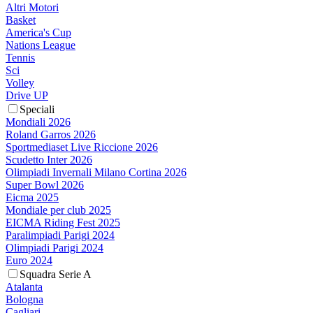
Altri Motori
Basket
America's Cup
Nations League
Tennis
Sci
Volley
Drive UP
Speciali
Mondiali 2026
Roland Garros 2026
Sportmediaset Live Riccione 2026
Scudetto Inter 2026
Olimpiadi Invernali Milano Cortina 2026
Super Bowl 2026
Eicma 2025
Mondiale per club 2025
EICMA Riding Fest 2025
Paralimpiadi Parigi 2024
Olimpiadi Parigi 2024
Euro 2024
Squadra Serie A
Atalanta
Bologna
Cagliari