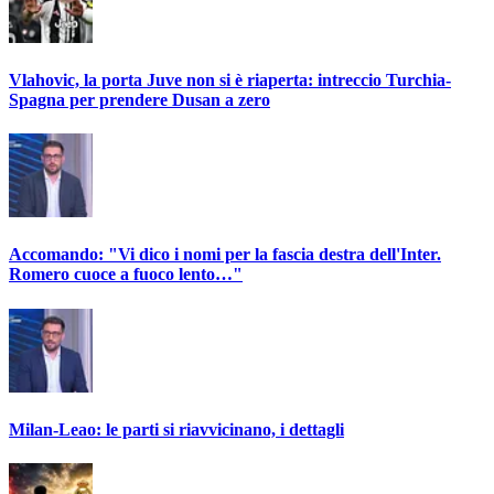
Vlahovic, la porta Juve non si è riaperta: intreccio Turchia-
Spagna per prendere Dusan a zero
Accomando: "Vi dico i nomi per la fascia destra dell'Inter.
Romero cuoce a fuoco lento…"
Milan-Leao: le parti si riavvicinano, i dettagli