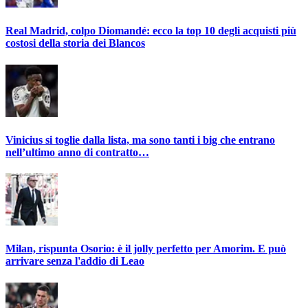
Real Madrid, colpo Diomandé: ecco la top 10 degli acquisti più
costosi della storia dei Blancos
Vinicius si toglie dalla lista, ma sono tanti i big che entrano
nell’ultimo anno di contratto…
Milan, rispunta Osorio: è il jolly perfetto per Amorim. E può
arrivare senza l'addio di Leao