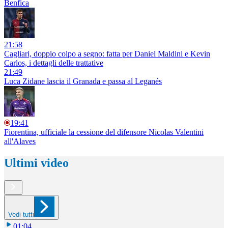
Benfica
21:58
Cagliari, doppio colpo a segno: fatta per Daniel Maldini e Kevin
Carlos, i dettagli delle trattative
21:49
Luca Zidane lascia il Granada e passa al Leganés
19:41
Fiorentina, ufficiale la cessione del difensore Nicolas Valentini
all'Alaves
Ultimi video
Vedi tutti
01:04