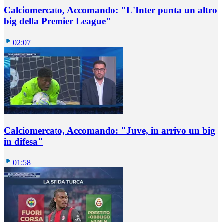
Calciomercato, Accomando: "L'Inter punta un altro
big della Premier League"
02:07
Calciomercato, Accomando: "Juve, in arrivo un big
in difesa"
01:58