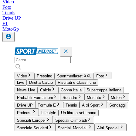
Video
Foto
Tennis
Drive UP
F1
MotoGp
Video
Pressing
Sportmediaset XXL
Foto
Live
Diretta Calcio
Risultati e Classifiche
News Live
Calcio
Coppa Italia
Supercoppa Italiana
Probabili Formazioni
Squadre
Mercato
Motori
Drive UP
Formula E
Tennis
Altri Sport
Sondaggi
Podcast
Lifestyle
Un libro a settimana
Speciali Europei
Speciali Olimpiadi
Speciale Scudetti
Speciali Mondiali
Altri Speciali