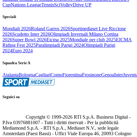
Cup
Nations League
Tennis
Sci
Volley
Drive UP
Speciali
Mondiali 2026
Roland Garros 2026
Sportmediaset Live Riccione
2026
Scudetto Inter 2026
Olimpiadi Invernali Milano Cortina
2026
Super Bowl 2026
Eicma 2025
Mondiale per club 2025
EICMA
Riding Fest 2025
Paralimpiadi Parigi 2024
Olimpiadi Parigi
2024
Euro 2024
Squadra Serie A
Atalanta
Bologna
Cagliari
Como
Fiorentina
Frosinone
Genoa
Inter
Juvent
Seguici su
Copyright © 1999-
2026
RTI S.p.A. Business Digital -
P.Iva 03976881007 - Tutti i diritti riservati - Per la pubblicità
Mediamond S.p.A. - RTI S.p.A., Mediaset N.V., sede legale
Amsterdam (Paesi Bassi) - Uffici Viale Europa 46, 20093 Cologno