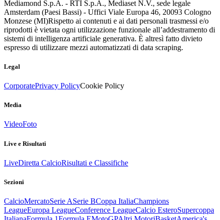
Mediamond S.p.A. - RTI S.p.A., Mediaset N.V., sede legale
Amsterdam (Paesi Bassi) - Uffici Viale Europa 46, 20093 Cologno
Monzese (MI)
Rispetto ai contenuti e ai dati personali trasmessi e/o
riprodotti è vietata ogni utilizzazione funzionale all’addestramento di
sistemi di intelligenza artificiale generativa. È altresì fatto divieto
espresso di utilizzare mezzi automatizzati di data scraping.
Legal
Corporate
Privacy Policy
Cookie Policy
Media
Video
Foto
Live e Risultati
Live
Diretta Calcio
Risultati e Classifiche
Sezioni
Calcio
Mercato
Serie A
Serie B
Coppa Italia
Champions
League
Europa League
Conference League
Calcio Estero
Supercoppa
Italiana
Formula 1
Formula E
MotoGP
Altri Motori
Basket
America's