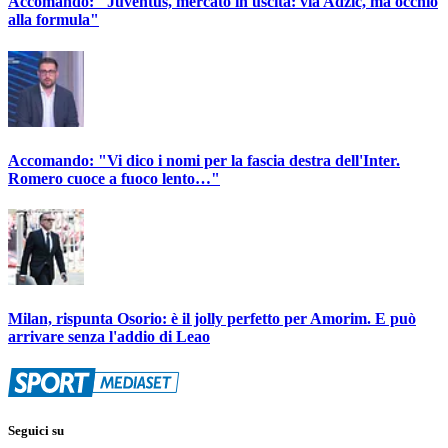
Accomando: "Juventus, mercato in uscita: via Adzic, ma occhio
alla formula"
Accomando: "Vi dico i nomi per la fascia destra dell'Inter.
Romero cuoce a fuoco lento…"
Milan, rispunta Osorio: è il jolly perfetto per Amorim. E può
arrivare senza l'addio di Leao
Seguici su