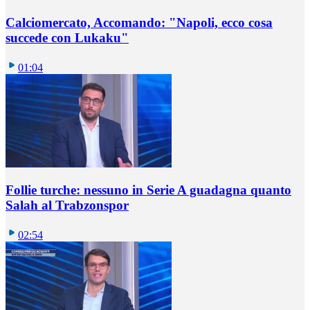
Calciomercato, Accomando: "Napoli, ecco cosa
succede con Lukaku"
01:04
Follie turche: nessuno in Serie A guadagna quanto
Salah al Trabzonspor
02:54