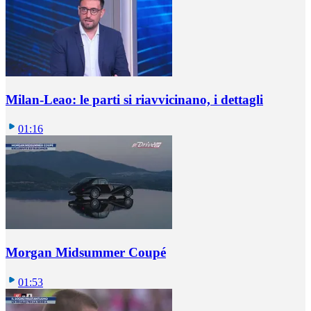
Milan-Leao: le parti si riavvicinano, i dettagli
01:16
Morgan Midsummer Coupé
01:53