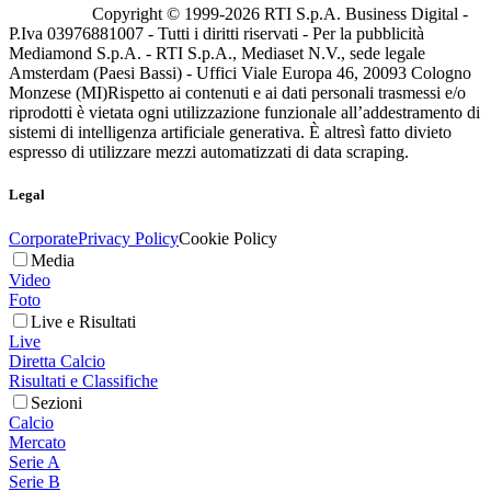
Copyright © 1999-
2026
RTI S.p.A. Business Digital -
P.Iva 03976881007 - Tutti i diritti riservati - Per la pubblicità
Mediamond S.p.A. - RTI S.p.A., Mediaset N.V., sede legale
Amsterdam (Paesi Bassi) - Uffici Viale Europa 46, 20093 Cologno
Monzese (MI)
Rispetto ai contenuti e ai dati personali trasmessi e/o
riprodotti è vietata ogni utilizzazione funzionale all’addestramento di
sistemi di intelligenza artificiale generativa. È altresì fatto divieto
espresso di utilizzare mezzi automatizzati di data scraping.
Legal
Corporate
Privacy Policy
Cookie Policy
Media
Video
Foto
Live e Risultati
Live
Diretta Calcio
Risultati e Classifiche
Sezioni
Calcio
Mercato
Serie A
Serie B