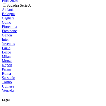
Euro 2024
Squadra Serie A
Atalanta
Bologna
Cagliari
Como
Fiorentina
Frosinone
Genoa
Inter
Juventus
Lazio
Lecce
Milan
Monza
Napoli
Parma
Roma
Sassuolo
Torino
Udinese
Venezia
Legal