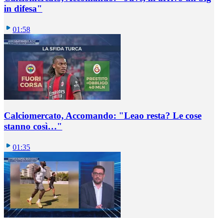
in difesa"
01:58
Calciomercato, Accomando: "Leao resta? Le cose
stanno così…"
01:35