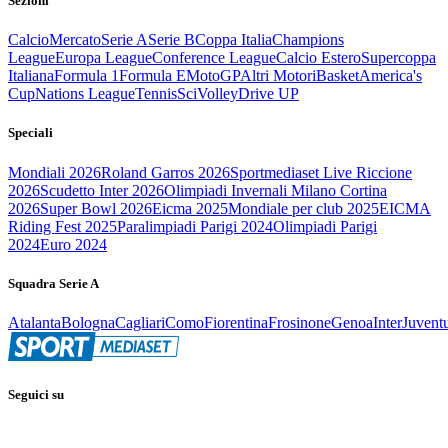
Sezioni
Calcio
Mercato
Serie A
Serie B
Coppa Italia
Champions
League
Europa League
Conference League
Calcio Estero
Supercoppa
Italiana
Formula 1
Formula E
MotoGP
Altri Motori
Basket
America's
Cup
Nations League
Tennis
Sci
Volley
Drive UP
Speciali
Mondiali 2026
Roland Garros 2026
Sportmediaset Live Riccione
2026
Scudetto Inter 2026
Olimpiadi Invernali Milano Cortina
2026
Super Bowl 2026
Eicma 2025
Mondiale per club 2025
EICMA
Riding Fest 2025
Paralimpiadi Parigi 2024
Olimpiadi Parigi
2024
Euro 2024
Squadra Serie A
Atalanta
Bologna
Cagliari
Como
Fiorentina
Frosinone
Genoa
Inter
Juvent
Seguici su