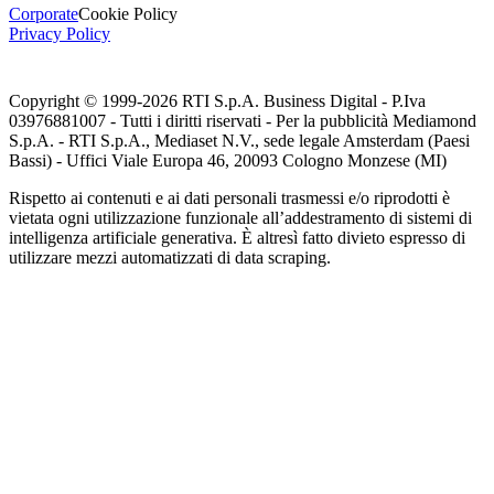
Corporate
Cookie Policy
Privacy Policy
Copyright © 1999-
2026
RTI S.p.A. Business Digital - P.Iva
03976881007 - Tutti i diritti riservati - Per la pubblicità Mediamond
S.p.A. - RTI S.p.A., Mediaset N.V., sede legale Amsterdam (Paesi
Bassi) - Uffici Viale Europa 46, 20093 Cologno Monzese (MI)
Rispetto ai contenuti e ai dati personali trasmessi e/o riprodotti è
vietata ogni utilizzazione funzionale all’addestramento di sistemi di
intelligenza artificiale generativa. È altresì fatto divieto espresso di
utilizzare mezzi automatizzati di data scraping.