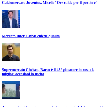
Calciomercato Juventus, Miceli: "Ore calde per il portiere"
Mercato Inter, Chivu chiede qualità
Supermercato Chelsea, Barco è il 43° giocatore in rosa: le
migliori occasioni in uscita