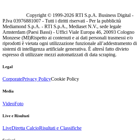
Copyright © 1999-
2026
RTI S.p.A. Business Digital -
P.Iva 03976881007 - Tutti i diritti riservati - Per la pubblicità
Mediamond S.p.A. - RTI S.p.A., Mediaset N.V., sede legale
Amsterdam (Paesi Bassi) - Uffici Viale Europa 46, 20093 Cologno
Monzese (MI)
Rispetto ai contenuti e ai dati personali trasmessi e/o
riprodotti è vietata ogni utilizzazione funzionale all’addestramento di
sistemi di intelligenza artificiale generativa. È altresì fatto divieto
espresso di utilizzare mezzi automatizzati di data scraping.
Legal
Corporate
Privacy Policy
Cookie Policy
Media
Video
Foto
Live e Risultati
Live
Diretta Calcio
Risultati e Classifiche