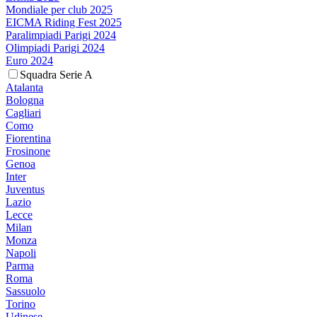
Mondiale per club 2025
EICMA Riding Fest 2025
Paralimpiadi Parigi 2024
Olimpiadi Parigi 2024
Euro 2024
Squadra Serie A
Atalanta
Bologna
Cagliari
Como
Fiorentina
Frosinone
Genoa
Inter
Juventus
Lazio
Lecce
Milan
Monza
Napoli
Parma
Roma
Sassuolo
Torino
Udinese