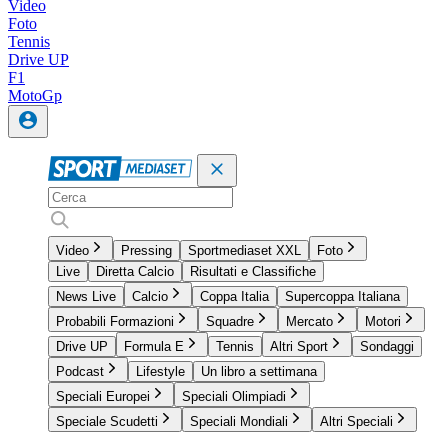
Video
Foto
Tennis
Drive UP
F1
MotoGp
Video
Pressing
Sportmediaset XXL
Foto
Live
Diretta Calcio
Risultati e Classifiche
News Live
Calcio
Coppa Italia
Supercoppa Italiana
Probabili Formazioni
Squadre
Mercato
Motori
Drive UP
Formula E
Tennis
Altri Sport
Sondaggi
Podcast
Lifestyle
Un libro a settimana
Speciali Europei
Speciali Olimpiadi
Speciale Scudetti
Speciali Mondiali
Altri Speciali