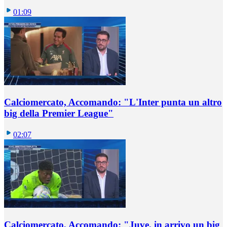
01:09
Calciomercato, Accomando: "L'Inter punta un altro
big della Premier League"
02:07
Calciomercato, Accomando: "Juve, in arrivo un big