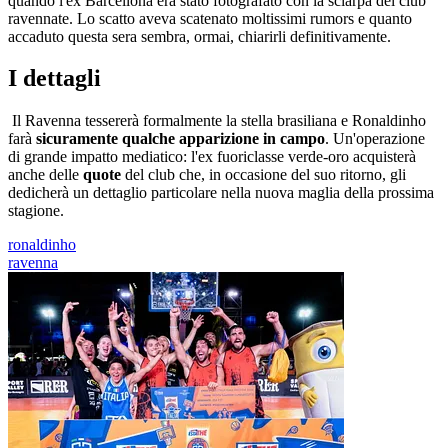
quando l'ex Barcellona era stato fotografato con la sciarpa del club
ravennate. Lo scatto aveva scatenato moltissimi rumors e quanto
accaduto questa sera sembra, ormai, chiarirli definitivamente.
I dettagli
Il Ravenna tessererà formalmente la stella brasiliana e Ronaldinho
farà
sicuramente qualche apparizione in campo
. Un'operazione
di grande impatto mediatico: l'ex fuoriclasse verde-oro acquisterà
anche delle
quote
del club che, in occasione del suo ritorno, gli
dedicherà un dettaglio particolare nella nuova maglia della prossima
stagione.
ronaldinho
ravenna