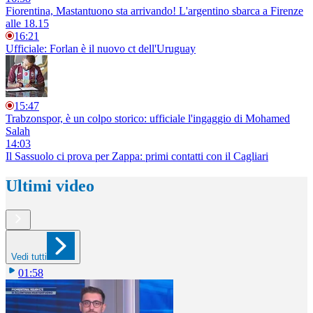
Fiorentina, Mastantuono sta arrivando! L'argentino sbarca a Firenze
alle 18.15
16:21
Ufficiale: Forlan è il nuovo ct dell'Uruguay
15:47
Trabzonspor, è un colpo storico: ufficiale l'ingaggio di Mohamed
Salah
14:03
Il Sassuolo ci prova per Zappa: primi contatti con il Cagliari
Ultimi video
Vedi tutti
01:58