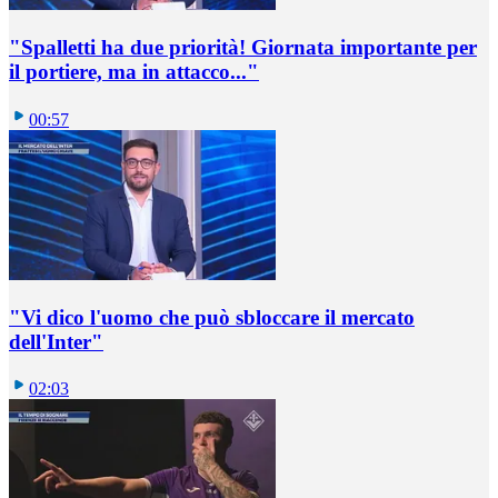
"Spalletti ha due priorità! Giornata importante per
il portiere, ma in attacco..."
00:57
"Vi dico l'uomo che può sbloccare il mercato
dell'Inter"
02:03