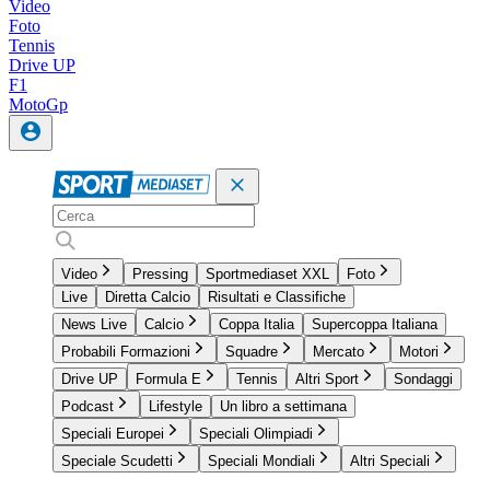
Video
Foto
Tennis
Drive UP
F1
MotoGp
Video
Pressing
Sportmediaset XXL
Foto
Live
Diretta Calcio
Risultati e Classifiche
News Live
Calcio
Coppa Italia
Supercoppa Italiana
Probabili Formazioni
Squadre
Mercato
Motori
Drive UP
Formula E
Tennis
Altri Sport
Sondaggi
Podcast
Lifestyle
Un libro a settimana
Speciali Europei
Speciali Olimpiadi
Speciale Scudetti
Speciali Mondiali
Altri Speciali