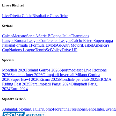
Live e Risultati
Live
Diretta Calcio
Risultati e Classifiche
Sezioni
Calcio
Mercato
Serie A
Serie B
Coppa Italia
Champions
League
Europa League
Conference League
Calcio Estero
Supercoppa
Italiana
Formula 1
Formula E
MotoGP
Altri Motori
Basket
America's
Cup
Nations League
Tennis
Sci
Volley
Drive UP
Speciali
Mondiali 2026
Roland Garros 2026
Sportmediaset Live Riccione
2026
Scudetto Inter 2026
Olimpiadi Invernali Milano Cortina
2026
Super Bowl 2026
Eicma 2025
Mondiale per club 2025
EICMA
Riding Fest 2025
Paralimpiadi Parigi 2024
Olimpiadi Parigi
2024
Euro 2024
Squadra Serie A
Atalanta
Bologna
Cagliari
Como
Fiorentina
Frosinone
Genoa
Inter
Juvent