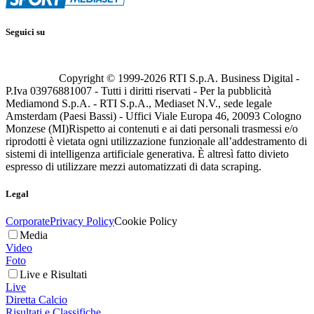
Seguici su
Copyright © 1999-
2026
RTI S.p.A. Business Digital -
P.Iva 03976881007 - Tutti i diritti riservati - Per la pubblicità
Mediamond S.p.A. - RTI S.p.A., Mediaset N.V., sede legale
Amsterdam (Paesi Bassi) - Uffici Viale Europa 46, 20093 Cologno
Monzese (MI)
Rispetto ai contenuti e ai dati personali trasmessi e/o
riprodotti è vietata ogni utilizzazione funzionale all’addestramento di
sistemi di intelligenza artificiale generativa. È altresì fatto divieto
espresso di utilizzare mezzi automatizzati di data scraping.
Legal
Corporate
Privacy Policy
Cookie Policy
Media
Video
Foto
Live e Risultati
Live
Diretta Calcio
Risultati e Classifiche