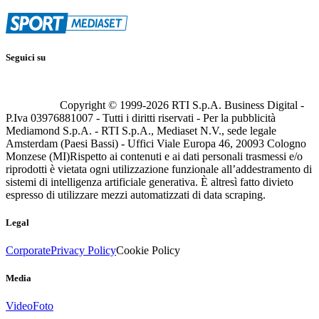
Seguici su
Copyright © 1999-
2026
RTI S.p.A. Business Digital -
P.Iva 03976881007 - Tutti i diritti riservati - Per la pubblicità
Mediamond S.p.A. - RTI S.p.A., Mediaset N.V., sede legale
Amsterdam (Paesi Bassi) - Uffici Viale Europa 46, 20093 Cologno
Monzese (MI)
Rispetto ai contenuti e ai dati personali trasmessi e/o
riprodotti è vietata ogni utilizzazione funzionale all’addestramento di
sistemi di intelligenza artificiale generativa. È altresì fatto divieto
espresso di utilizzare mezzi automatizzati di data scraping.
Legal
Corporate
Privacy Policy
Cookie Policy
Media
Video
Foto