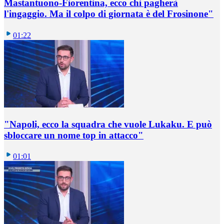
Mastantuono-Fiorentina, ecco chi pagherà
l'ingaggio. Ma il colpo di giornata è del Frosinone"
01:22
"Napoli, ecco la squadra che vuole Lukaku. E può
sbloccare un nome top in attacco"
01:01