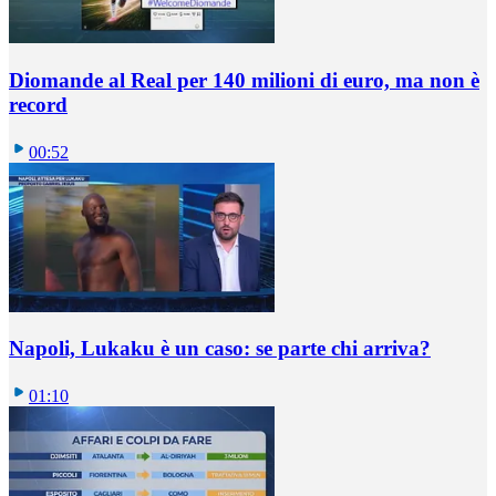
Diomande al Real per 140 milioni di euro, ma non è
record
00:52
Napoli, Lukaku è un caso: se parte chi arriva?
01:10