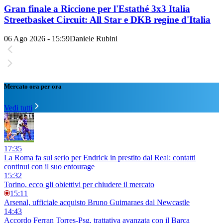
Gran finale a Riccione per l'Estathé 3x3 Italia
Streetbasket Circuit: All Star e DKB regine d'Italia
06 Ago 2026 - 15:59
Daniele Rubini
Mercato ora per ora
Vedi tutti
17:35
La Roma fa sul serio per Endrick in prestito dal Real: contatti
continui con il suo entourage
15:32
Torino, ecco gli obiettivi per chiudere il mercato
15:11
Arsenal, ufficiale acquisto Bruno Guimaraes dal Newcastle
14:43
Accordo Ferran Torres-Psg, trattativa avanzata con il Barça