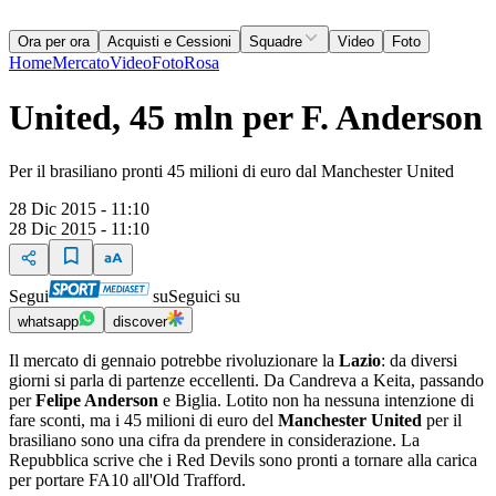
Ora per ora
Acquisti e Cessioni
Squadre
Video
Foto
Home
Mercato
Video
Foto
Rosa
United, 45 mln per F. Anderson
Per il brasiliano pronti 45 milioni di euro dal Manchester United
28 Dic 2015 - 11:10
28 Dic 2015 - 11:10
Segui
su
Seguici su
whatsapp
discover
Il mercato di gennaio potrebbe rivoluzionare la
Lazio
: da diversi
giorni si parla di partenze eccellenti. Da Candreva a Keita, passando
per
Felipe Anderson
e Biglia. Lotito non ha nessuna intenzione di
fare sconti, ma i 45 milioni di euro del
Manchester United
per il
brasiliano sono una cifra da prendere in considerazione. La
Repubblica scrive che i Red Devils sono pronti a tornare alla carica
per portare FA10 all'Old Trafford.