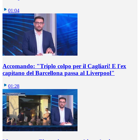
01:04
Accomando: "Triplo colpo per il Cagliari! E l'ex
capitano del Barcellona passa al Liverpool"
01:28