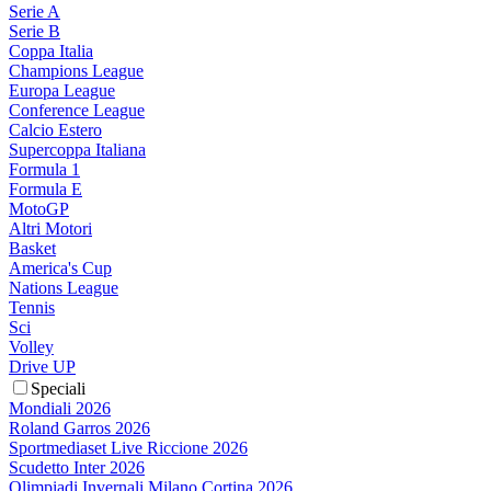
Serie A
Serie B
Coppa Italia
Champions League
Europa League
Conference League
Calcio Estero
Supercoppa Italiana
Formula 1
Formula E
MotoGP
Altri Motori
Basket
America's Cup
Nations League
Tennis
Sci
Volley
Drive UP
Speciali
Mondiali 2026
Roland Garros 2026
Sportmediaset Live Riccione 2026
Scudetto Inter 2026
Olimpiadi Invernali Milano Cortina 2026