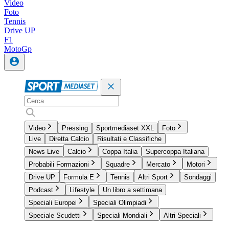
Video
Foto
Tennis
Drive UP
F1
MotoGp
Video
Pressing
Sportmediaset XXL
Foto
Live
Diretta Calcio
Risultati e Classifiche
News Live
Calcio
Coppa Italia
Supercoppa Italiana
Probabili Formazioni
Squadre
Mercato
Motori
Drive UP
Formula E
Tennis
Altri Sport
Sondaggi
Podcast
Lifestyle
Un libro a settimana
Speciali Europei
Speciali Olimpiadi
Speciale Scudetti
Speciali Mondiali
Altri Speciali