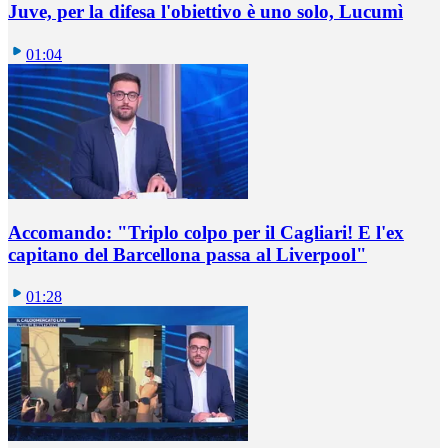
Juve, per la difesa l'obiettivo è uno solo, Lucumì
01:04
Accomando: "Triplo colpo per il Cagliari! E l'ex
capitano del Barcellona passa al Liverpool"
01:28