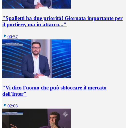
"Spalletti ha due priorità! Giornata importante per
il portiere, ma in attacco..."
00:57
"Vi dico l'uomo che può sbloccare il mercato
dell'Inter"
02:03