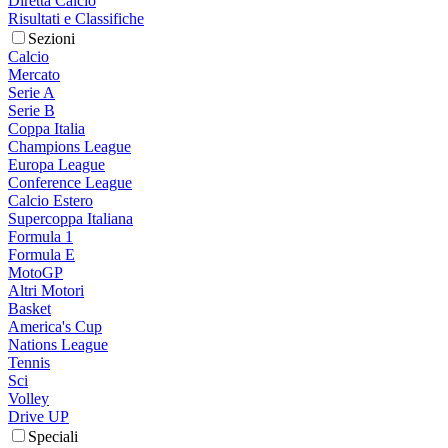
Diretta Calcio
Risultati e Classifiche
Sezioni
Calcio
Mercato
Serie A
Serie B
Coppa Italia
Champions League
Europa League
Conference League
Calcio Estero
Supercoppa Italiana
Formula 1
Formula E
MotoGP
Altri Motori
Basket
America's Cup
Nations League
Tennis
Sci
Volley
Drive UP
Speciali