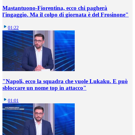
Mastantuono-Fiorentina, ecco chi pagherà
l'ingaggio. Ma il colpo di giornata è del Frosinone"
01:22
"Napoli, ecco la squadra che vuole Lukaku. E può
sbloccare un nome top in attacco"
01:01