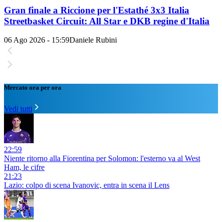
Gran finale a Riccione per l'Estathé 3x3 Italia
Streetbasket Circuit: All Star e DKB regine d'Italia
06 Ago 2026 - 15:59
Daniele Rubini
Mercato ora per ora
Vedi tutti
22:59
Niente ritorno alla Fiorentina per Solomon: l'esterno va al West
Ham, le cifre
21:23
Lazio: colpo di scena Ivanovic, entra in scena il Lens