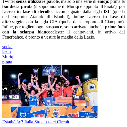
Twitter
senza utilizzare parole
, ma solo una serie di
emoji
: prima la
bandiera pirata
(il soprannome di Muriqi è appunto 'Il Pirata'), poi
l'
aereo in fase di decollo
, accompagnato dalla sigla ISL (quella
dell'aeroporto Ataturk di Istanbul), infine l'
aereo in fase di
atterraggio
, con la sigla CIA (quella dell'aeroporto di Ciampino).
Infine, per togliere ogni suspance, sono arrivate anche le
prime foto
con la sciarpa biancoceleste
: il centravanti, in arrivo dal
Fenerbahce, è pronto a vestire la maglia della Lazio.
social
lazio
Muriqi
pirata
Estathé 3x3 Italia Streetbasket Circuit