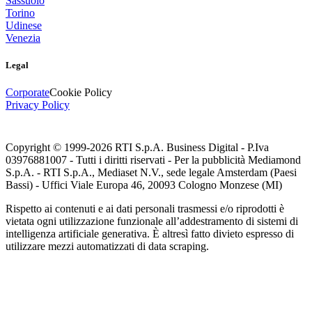
Sassuolo
Torino
Udinese
Venezia
Legal
Corporate
Cookie Policy
Privacy Policy
Copyright © 1999-
2026
RTI S.p.A. Business Digital - P.Iva
03976881007 - Tutti i diritti riservati - Per la pubblicità Mediamond
S.p.A. - RTI S.p.A., Mediaset N.V., sede legale Amsterdam (Paesi
Bassi) - Uffici Viale Europa 46, 20093 Cologno Monzese (MI)
Rispetto ai contenuti e ai dati personali trasmessi e/o riprodotti è
vietata ogni utilizzazione funzionale all’addestramento di sistemi di
intelligenza artificiale generativa. È altresì fatto divieto espresso di
utilizzare mezzi automatizzati di data scraping.