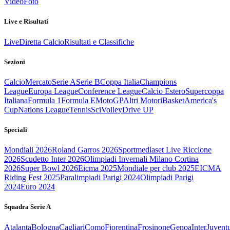
Video
Foto
Live e Risultati
Live
Diretta Calcio
Risultati e Classifiche
Sezioni
Calcio
Mercato
Serie A
Serie B
Coppa Italia
Champions
League
Europa League
Conference League
Calcio Estero
Supercoppa
Italiana
Formula 1
Formula E
MotoGP
Altri Motori
Basket
America's
Cup
Nations League
Tennis
Sci
Volley
Drive UP
Speciali
Mondiali 2026
Roland Garros 2026
Sportmediaset Live Riccione
2026
Scudetto Inter 2026
Olimpiadi Invernali Milano Cortina
2026
Super Bowl 2026
Eicma 2025
Mondiale per club 2025
EICMA
Riding Fest 2025
Paralimpiadi Parigi 2024
Olimpiadi Parigi
2024
Euro 2024
Squadra Serie A
Atalanta
Bologna
Cagliari
Como
Fiorentina
Frosinone
Genoa
Inter
Juvent