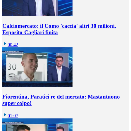
Calciomercato: il Como 'caccia' altri 30 milioni,
Esposito-Cagliari finita
00:42
Fiorentina, Paratici re del mercato: Mastantuono
super colpo!
01:07