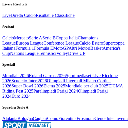
Live e Risultati
Live
Diretta Calcio
Risultati e Classifiche
Sezioni
Calcio
Mercato
Serie A
Serie B
Coppa Italia
Champions
League
Europa League
Conference League
Calcio Estero
Supercoppa
Italiana
Formula 1
Formula E
MotoGP
Altri Motori
Basket
America's
Cup
Nations League
Tennis
Sci
Volley
Drive UP
Speciali
Mondiali 2026
Roland Garros 2026
Sportmediaset Live Riccione
2026
Scudetto Inter 2026
Olimpiadi Invernali Milano Cortina
2026
Super Bowl 2026
Eicma 2025
Mondiale per club 2025
EICMA
Riding Fest 2025
Paralimpiadi Parigi 2024
Olimpiadi Parigi
2024
Euro 2024
Squadra Serie A
Atalanta
Bologna
Cagliari
Como
Fiorentina
Frosinone
Genoa
Inter
Juvent