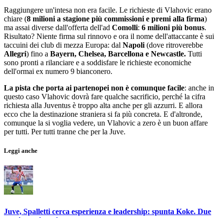
Raggiungere un'intesa non era facile. Le richieste di Vlahovic erano
chiare (
8 milioni a stagione più commissioni e premi alla firma
)
ma assai diverse dall'offerta dell'ad
Comolli
:
6 milioni più bonus
.
Risultato? Niente firma sul rinnovo e ora il nome dell'attaccante è sui
taccuini dei club di mezza Europa: dal
Napoli
(dove ritroverebbe
Allegri
)
fino a
Bayern, Chelsea, Barcellona e Newcastle.
Tutti
sono pronti a rilanciare e a soddisfare le richieste economiche
dell'ormai ex numero 9 bianconero.
La pista che porta ai partenopei non è comunque facile
: anche in
questo caso Vlahovic dovrà fare qualche sacrificio, perché la cifra
richiesta alla Juventus è troppo alta anche per gli azzurri. E allora
ecco che la destinazione straniera si fa più concreta. E d'altronde,
comunque la si voglia vedere, un Vlahovic a zero è un buon affare
per tutti. Per tutti tranne che per la Juve.
Leggi anche
Juve, Spalletti cerca esperienza e leadership: spunta Koke. Due