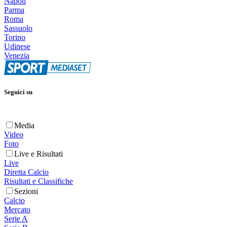
Napoli
Parma
Roma
Sassuolo
Torino
Udinese
Venezia
Seguici su
Media
Video
Foto
Live e Risultati
Live
Diretta Calcio
Risultati e Classifiche
Sezioni
Calcio
Mercato
Serie A