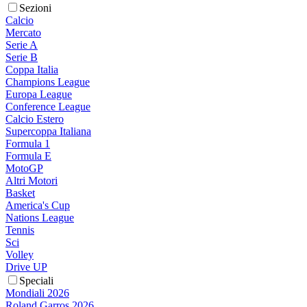
Sezioni
Calcio
Mercato
Serie A
Serie B
Coppa Italia
Champions League
Europa League
Conference League
Calcio Estero
Supercoppa Italiana
Formula 1
Formula E
MotoGP
Altri Motori
Basket
America's Cup
Nations League
Tennis
Sci
Volley
Drive UP
Speciali
Mondiali 2026
Roland Garros 2026