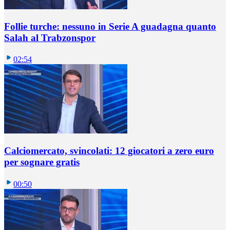
Follie turche: nessuno in Serie A guadagna quanto
Salah al Trabzonspor
02:54
Calciomercato, svincolati: 12 giocatori a zero euro
per sognare gratis
00:50