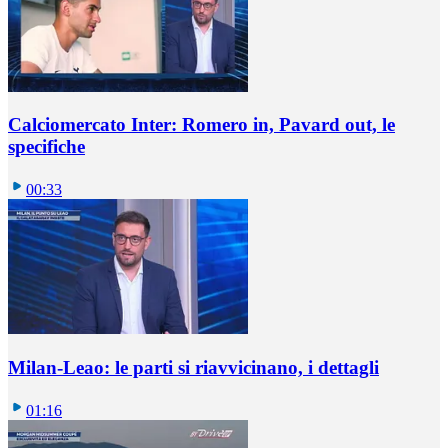
Calciomercato Inter: Romero in, Pavard out, le
specifiche
00:33
Milan-Leao: le parti si riavvicinano, i dettagli
01:16