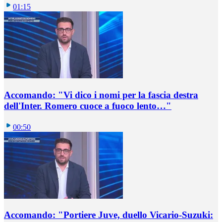
01:15
Accomando: "Vi dico i nomi per la fascia destra
dell'Inter. Romero cuoce a fuoco lento…"
00:50
Accomando: "Portiere Juve, duello Vicario-Suzuki: