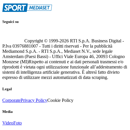
Seguici su
Copyright © 1999-
2026
RTI S.p.A. Business Digital -
P.Iva 03976881007 - Tutti i diritti riservati - Per la pubblicità
Mediamond S.p.A. - RTI S.p.A., Mediaset N.V., sede legale
Amsterdam (Paesi Bassi) - Uffici Viale Europa 46, 20093 Cologno
Monzese (MI)
Rispetto ai contenuti e ai dati personali trasmessi e/o
riprodotti è vietata ogni utilizzazione funzionale all’addestramento di
sistemi di intelligenza artificiale generativa. È altresì fatto divieto
espresso di utilizzare mezzi automatizzati di data scraping.
Legal
Corporate
Privacy Policy
Cookie Policy
Media
Video
Foto