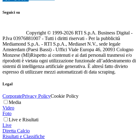
Seguici su
Copyright © 1999-
2026
RTI S.p.A. Business Digital -
P.Iva 03976881007 - Tutti i diritti riservati - Per la pubblicità
Mediamond S.p.A. - RTI S.p.A., Mediaset N.V., sede legale
Amsterdam (Paesi Bassi) - Uffici Viale Europa 46, 20093 Cologno
Monzese (MI)
Rispetto ai contenuti e ai dati personali trasmessi e/o
riprodotti è vietata ogni utilizzazione funzionale all’addestramento di
sistemi di intelligenza artificiale generativa. È altresì fatto divieto
espresso di utilizzare mezzi automatizzati di data scraping.
Legal
Corporate
Privacy Policy
Cookie Policy
Media
Video
Foto
Live e Risultati
Live
Diretta Calcio
Risultati e Classifiche