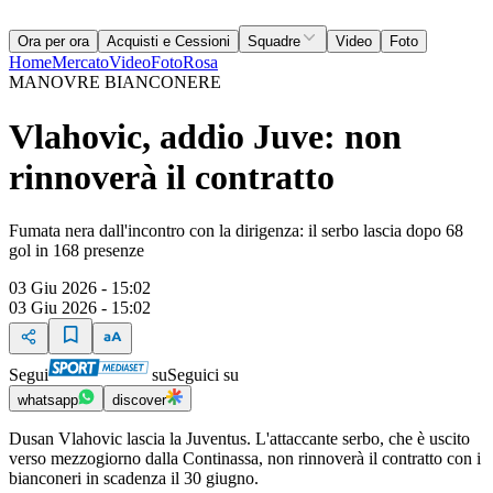
Ora per ora
Acquisti e Cessioni
Squadre
Video
Foto
Home
Mercato
Video
Foto
Rosa
MANOVRE BIANCONERE
Vlahovic, addio Juve: non
rinnoverà il contratto
Fumata nera dall'incontro con la dirigenza: il serbo lascia dopo 68
gol in 168 presenze
03 Giu 2026 - 15:02
03 Giu 2026 - 15:02
Segui
su
Seguici su
whatsapp
discover
Dusan Vlahovic lascia la Juventus. L'attaccante serbo, che è uscito
verso mezzogiorno dalla Continassa, non rinnoverà il contratto con i
bianconeri in scadenza il 30 giugno.