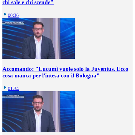
chi sale e chi scende"
00:36
Accomando: "Lucumì vuole solo la Juventus. Ecco
cosa manca per l'intesa con il Bologna"
01:34