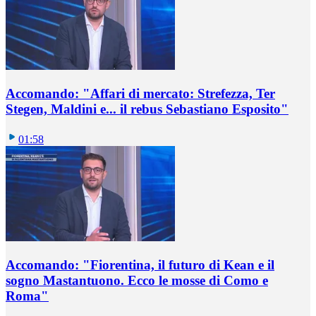
Accomando: "Affari di mercato: Strefezza, Ter
Stegen, Maldini e... il rebus Sebastiano Esposito"
01:58
Accomando: "Fiorentina, il futuro di Kean e il
sogno Mastantuono. Ecco le mosse di Como e
Roma"