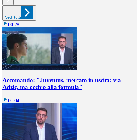
Vedi tutti
00:28
Accomando: "Juventus, mercato in uscita: via
Adzic, ma occhio alla formula"
01:04