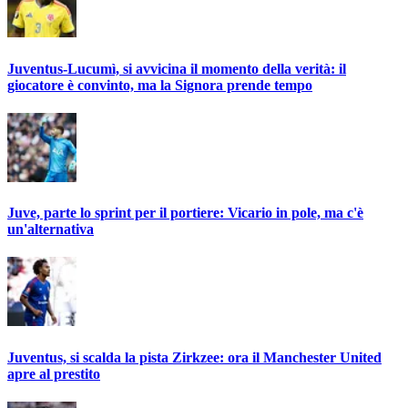
Juventus-Lucumì, si avvicina il momento della verità: il
giocatore è convinto, ma la Signora prende tempo
Juve, parte lo sprint per il portiere: Vicario in pole, ma c'è
un'alternativa
Juventus, si scalda la pista Zirkzee: ora il Manchester United
apre al prestito