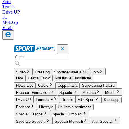
Foto
Tennis
Drive UP
F1
MotoGp
Virali
Video
Pressing
Sportmediaset XXL
Foto
Live
Diretta Calcio
Risultati e Classifiche
News Live
Calcio
Coppa Italia
Supercoppa Italiana
Probabili Formazioni
Squadre
Mercato
Motori
Drive UP
Formula E
Tennis
Altri Sport
Sondaggi
Podcast
Lifestyle
Un libro a settimana
Speciali Europei
Speciali Olimpiadi
Speciale Scudetti
Speciali Mondiali
Altri Speciali