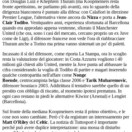
con Douglas Luiz e Khephren Thuram (ma Koopmeiners resta
fronte apertissimo, ne parliamo più avanti), ora lo sguardo della
dirigenza bianconera è puntato alla difesa: con Calafiori in direzione
Premier League, l'alternativa viene ancora da
Nizza
e porta a
Jean-
Clair Todibo
. Ventiquattro anni, esperienza sfortunata al Barcellona
quando era approdato appena ventenne, sfiorato il Manchester
United (che ora, sono i casi del mercato, cercano proprio un ex Juve
come de Ligt), il difensore francese non vede l'ora di riabbracciare
Thuram anche a Torino ma prima vanno sistemati un po' di paletti.
Incassato il sì del difensore, come riporta La Stampa, ora lo scoglio
resta la valutazione del giocatore: in Costa Azzurra vogliono i 40
milioni già chiesti allo United, mentre la Juve punta ad abbassare la
cifra considerando la voglia di Todibo di partire e magari inserendo
qualche contropartita nell'affare come
Nonge
Boende
, centrocampista belga classe 2006 e
Tarik Muharemovic
,
difensore bosniaco 2003. Addirittura il tentativo sarebbe quello di un
prestito con obbligo di riscatto, al momento ipotesi prematura. In
ogni caso restano in piedi le alternative Kiwior (Arsenal) e Lenglet
(Barcellona).
Sul fronte della mediana Koopmeiners resta il primo obiettivo, e le
cose non sono cambiate. Però c'è da registrare un interessamento per
Matt O'Riley
del
Celtic
. La notizia di Tuttosport è importante
perché può avere duplice interpretazione: una mossa di disturbo