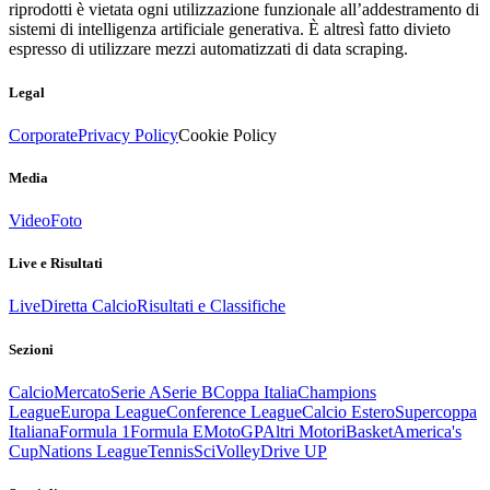
riprodotti è vietata ogni utilizzazione funzionale all’addestramento di
sistemi di intelligenza artificiale generativa. È altresì fatto divieto
espresso di utilizzare mezzi automatizzati di data scraping.
Legal
Corporate
Privacy Policy
Cookie Policy
Media
Video
Foto
Live e Risultati
Live
Diretta Calcio
Risultati e Classifiche
Sezioni
Calcio
Mercato
Serie A
Serie B
Coppa Italia
Champions
League
Europa League
Conference League
Calcio Estero
Supercoppa
Italiana
Formula 1
Formula E
MotoGP
Altri Motori
Basket
America's
Cup
Nations League
Tennis
Sci
Volley
Drive UP