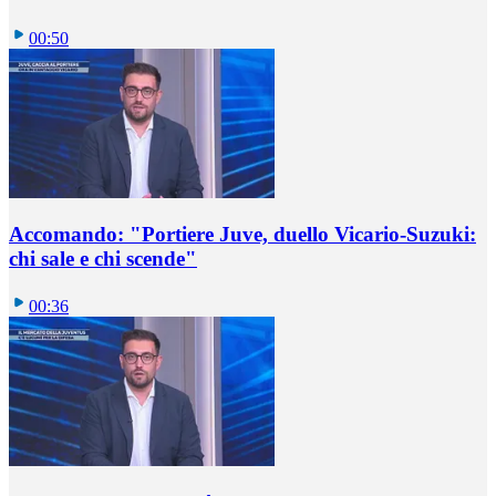
00:50
Accomando: "Portiere Juve, duello Vicario-Suzuki:
chi sale e chi scende"
00:36