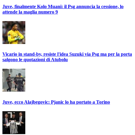
Juve, finalmente Kolo Muani: il Psg annuncia la cessione, lo
attende la maglia numero 9
Vicario in stand-by, resiste l'idea Suzuki via Psg ma per la porta
salgono le quotazioni di Atubolu
Juve, ecco Alajbegovic: Pjanic lo ha portato a Torino