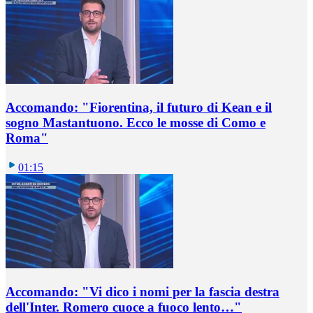
Accomando: "Fiorentina, il futuro di Kean e il
sogno Mastantuono. Ecco le mosse di Como e
Roma"
01:15
Accomando: "Vi dico i nomi per la fascia destra
dell'Inter. Romero cuoce a fuoco lento…"