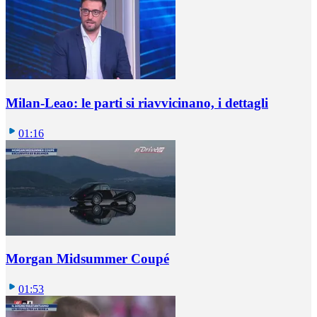
Milan-Leao: le parti si riavvicinano, i dettagli
01:16
Morgan Midsummer Coupé
01:53