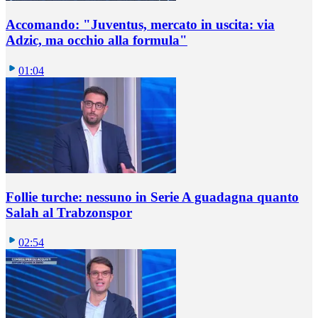
Accomando: "Juventus, mercato in uscita: via
Adzic, ma occhio alla formula"
01:04
Follie turche: nessuno in Serie A guadagna quanto
Salah al Trabzonspor
02:54