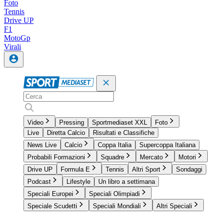
Foto
Tennis
Drive UP
F1
MotoGp
Virali
Video
Pressing
Sportmediaset XXL
Foto
Live
Diretta Calcio
Risultati e Classifiche
News Live
Calcio
Coppa Italia
Supercoppa Italiana
Probabili Formazioni
Squadre
Mercato
Motori
Drive UP
Formula E
Tennis
Altri Sport
Sondaggi
Podcast
Lifestyle
Un libro a settimana
Speciali Europei
Speciali Olimpiadi
Speciale Scudetti
Speciali Mondiali
Altri Speciali