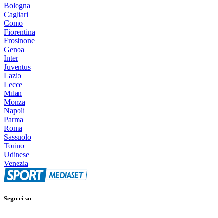
Bologna
Cagliari
Como
Fiorentina
Frosinone
Genoa
Inter
Juventus
Lazio
Lecce
Milan
Monza
Napoli
Parma
Roma
Sassuolo
Torino
Udinese
Venezia
Seguici su