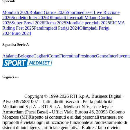
Speciali
Mondiali 2026
Roland Garros 2026
Sportmediaset Live Riccione
2026
Scudetto Inter 2026
Olimpiadi Invernali Milano Cortina
2026
Super Bowl 2026
Eicma 2025
Mondiale per club 2025
EICMA
Riding Fest 2025
Paralimpiadi Parigi 2024
Olimpiadi Parigi
2024
Euro 2024
Squadra Serie A
Atalanta
Bologna
Cagliari
Como
Fiorentina
Frosinone
Genoa
Inter
Juvent
Seguici su
Copyright © 1999-
2026
RTI S.p.A. Business Digital -
P.Iva 03976881007 - Tutti i diritti riservati - Per la pubblicità
Mediamond S.p.A. - RTI S.p.A., Mediaset N.V., sede legale
Amsterdam (Paesi Bassi) - Uffici Viale Europa 46, 20093 Cologno
Monzese (MI)
Rispetto ai contenuti e ai dati personali trasmessi e/o
riprodotti è vietata ogni utilizzazione funzionale all’addestramento di
sistemi di intelligenza artificiale generativa. È altresì fatto divieto