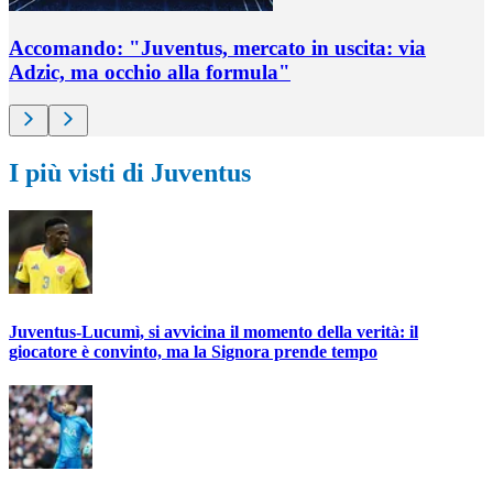
Accomando: "Juventus, mercato in uscita: via
Adzic, ma occhio alla formula"
I più visti di Juventus
Juventus-Lucumì, si avvicina il momento della verità: il
giocatore è convinto, ma la Signora prende tempo