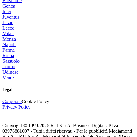
Frosinone
Genoa
Inter
Juventus
Lazio
Lecce
Milan
Monza
Napoli
Parma
Roma
Sassuolo
Torino
Udinese
Venezia
Legal
Corporate
Cookie Policy
Privacy Policy
Copyright © 1999-
2026
RTI S.p.A. Business Digital - P.Iva
03976881007 - Tutti i diritti riservati - Per la pubblicità Mediamond
S.p.A. - RTI S.p.A., Mediaset N.V., sede legale Amsterdam (Paesi