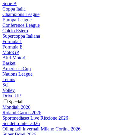
Serie B
Coppa Italia
Champions League
Europa League
Conference League
Calcio Estero
Supercoppa Italiana
Formula 1
Formula E
MotoGP
Altri Motori
Basket
America's Cup
Nations League
Tennis
Sci
Volley
Drive UP
Speciali
Mondiali 2026
Roland Garros 2026
Sportmediaset Live Riccione 2026
Scudetto Inter 2026
Olimpiadi Invernali Milano Cortina 2026
Super Bowl 2026