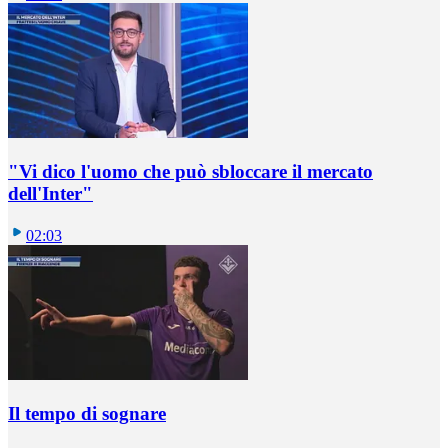
"Vi dico l'uomo che può sbloccare il mercato
dell'Inter"
02:03
Il tempo di sognare