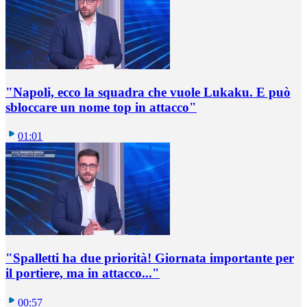
"Napoli, ecco la squadra che vuole Lukaku. E può
sbloccare un nome top in attacco"
01:01
"Spalletti ha due priorità! Giornata importante per
il portiere, ma in attacco..."
00:57