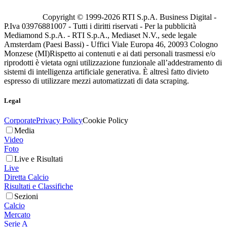
Copyright © 1999-
2026
RTI S.p.A. Business Digital -
P.Iva 03976881007 - Tutti i diritti riservati - Per la pubblicità
Mediamond S.p.A. - RTI S.p.A., Mediaset N.V., sede legale
Amsterdam (Paesi Bassi) - Uffici Viale Europa 46, 20093 Cologno
Monzese (MI)
Rispetto ai contenuti e ai dati personali trasmessi e/o
riprodotti è vietata ogni utilizzazione funzionale all’addestramento di
sistemi di intelligenza artificiale generativa. È altresì fatto divieto
espresso di utilizzare mezzi automatizzati di data scraping.
Legal
Corporate
Privacy Policy
Cookie Policy
Media
Video
Foto
Live e Risultati
Live
Diretta Calcio
Risultati e Classifiche
Sezioni
Calcio
Mercato
Serie A