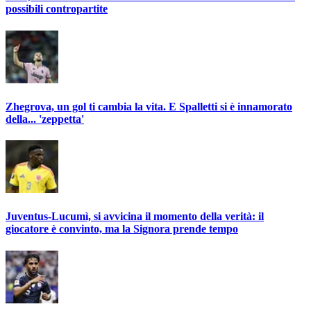
possibili contropartite
Zhegrova, un gol ti cambia la vita. E Spalletti si è innamorato
della... 'zeppetta'
Juventus-Lucumì, si avvicina il momento della verità: il
giocatore è convinto, ma la Signora prende tempo