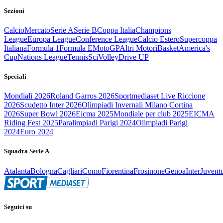
Sezioni
Calcio
Mercato
Serie A
Serie B
Coppa Italia
Champions
League
Europa League
Conference League
Calcio Estero
Supercoppa
Italiana
Formula 1
Formula E
MotoGP
Altri Motori
Basket
America's
Cup
Nations League
Tennis
Sci
Volley
Drive UP
Speciali
Mondiali 2026
Roland Garros 2026
Sportmediaset Live Riccione
2026
Scudetto Inter 2026
Olimpiadi Invernali Milano Cortina
2026
Super Bowl 2026
Eicma 2025
Mondiale per club 2025
EICMA
Riding Fest 2025
Paralimpiadi Parigi 2024
Olimpiadi Parigi
2024
Euro 2024
Squadra Serie A
Atalanta
Bologna
Cagliari
Como
Fiorentina
Frosinone
Genoa
Inter
Juvent
Seguici su