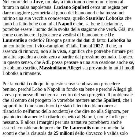
Nel cuore della
Juve
, un play a tutto tondo dentro un ritorno al
futuro in salsa napoletana.
Luciano Spalletti
cerca un regista per
dare maggiore geometria al gioco dei bianconeri e ha messo nel
mirino una sua vecchia conoscenza, quello
Stanislav Lobotka
che
tanto ha fatto bene con lui al
Napoli
e che, sa bene Lucianone,
potrebbe essere l'uomo della svolta della stagione che verrà. Già, ma
come convincere il giocatore a vestirsi di bianconero e
De
Laurentiis
a cederlo? Bisogna partire dai dati di fatto:
Lobotka
ha
un contratto con i vice-campioni d'Italia fino al
2027
, il che, in
assenza di rinnovo, non alla vista, significa che potrebbe firmare per
un'altra squadra a costo zero a partire dal prossimo gennaio. Logico,
in questo senso, che AdL possa pensare a una sua cessione anche se,
lo abbiamo scritto,
Massimiliano Allegri
sta provando in tutti i modi
Lobotka a rimanere.
Per la verità i colloqui in questo senso sembravano procedere
benino, perché Lobo a Napoli in fondo sta bene e perché Allegri gli
aveva promesso di metterlo al centro del suo progetto. Il problema è
che al centro del progetto lo vorrebbe mettere anche
Spalletti
, che i
rapporti tra i due sono buoni (è stato il tecnico bianconero a
rilanciarlo nell'anno dello scudetto) e che dire no alla Signora, per
quanto tecnicamente in ritardo rispetto al Napoli, non è facile per
nessuno. E allora i margini per una trattativa potrebbero anche
esserci, considerando però che
De Laurentiis
non è uno che fa
sconti e che la clausola da
25 milioni
dello slovacco è valida solo