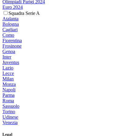
Olimpiadi Parigi 2024
Euro 2024
Squadra Serie A
Atalanta
Bologna
Cagliari
Como
Fiorentina
Frosinone
Genoa
Inter
Juventus
Lazio
Lecce
Milan
Monza
Napoli
Parma
Roma
Sassuolo
Torino
Udinese
Venezia
Legal