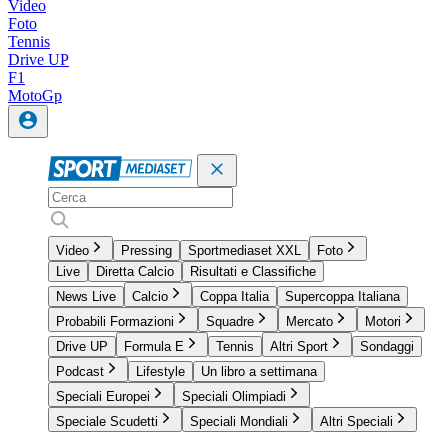
Video
Foto
Tennis
Drive UP
F1
MotoGp
Video
Pressing
Sportmediaset XXL
Foto
Live
Diretta Calcio
Risultati e Classifiche
News Live
Calcio
Coppa Italia
Supercoppa Italiana
Probabili Formazioni
Squadre
Mercato
Motori
Drive UP
Formula E
Tennis
Altri Sport
Sondaggi
Podcast
Lifestyle
Un libro a settimana
Speciali Europei
Speciali Olimpiadi
Speciale Scudetti
Speciali Mondiali
Altri Speciali