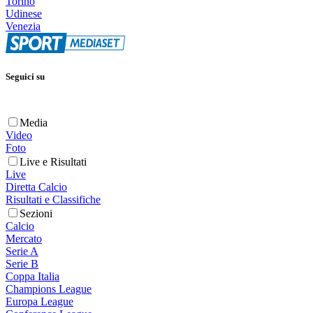
Torino
Udinese
Venezia
Seguici su
Media
Video
Foto
Live e Risultati
Live
Diretta Calcio
Risultati e Classifiche
Sezioni
Calcio
Mercato
Serie A
Serie B
Coppa Italia
Champions League
Europa League