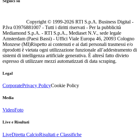
Seguici su
Copyright © 1999-
2026
RTI S.p.A. Business Digital -
P.Iva 03976881007 - Tutti i diritti riservati - Per la pubblicità
Mediamond S.p.A. - RTI S.p.A., Mediaset N.V., sede legale
Amsterdam (Paesi Bassi) - Uffici Viale Europa 46, 20093 Cologno
Monzese (MI)
Rispetto ai contenuti e ai dati personali trasmessi e/o
riprodotti è vietata ogni utilizzazione funzionale all’addestramento di
sistemi di intelligenza artificiale generativa. È altresì fatto divieto
espresso di utilizzare mezzi automatizzati di data scraping.
Legal
Corporate
Privacy Policy
Cookie Policy
Media
Video
Foto
Live e Risultati
Live
Diretta Calcio
Risultati e Classifiche