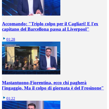
Accomando: "Triplo colpo per il Cagliari! E l'ex
capitano del Barcellona passa al Liverpool"
01:28
Mastantuono-Fiorentina, ecco chi pagherà
l'ingaggio. Ma il colpo di giornata è del Frosinone"
01:22