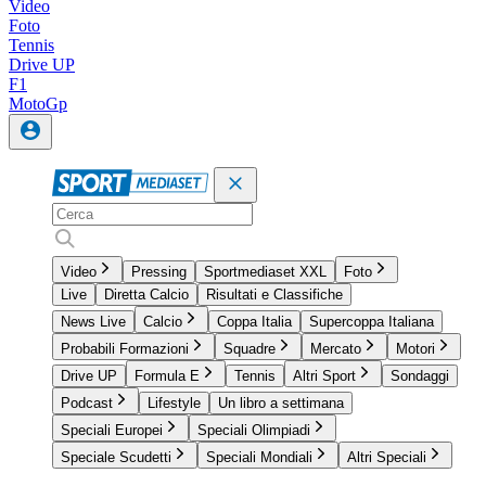
Video
Foto
Tennis
Drive UP
F1
MotoGp
Video
Pressing
Sportmediaset XXL
Foto
Live
Diretta Calcio
Risultati e Classifiche
News Live
Calcio
Coppa Italia
Supercoppa Italiana
Probabili Formazioni
Squadre
Mercato
Motori
Drive UP
Formula E
Tennis
Altri Sport
Sondaggi
Podcast
Lifestyle
Un libro a settimana
Speciali Europei
Speciali Olimpiadi
Speciale Scudetti
Speciali Mondiali
Altri Speciali