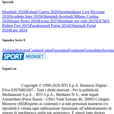
Speciali
Mondiali 2026
Roland Garros 2026
Sportmediaset Live Riccione
2026
Scudetto Inter 2026
Olimpiadi Invernali Milano Cortina
2026
Super Bowl 2026
Eicma 2025
Mondiale per club 2025
EICMA
Riding Fest 2025
Paralimpiadi Parigi 2024
Olimpiadi Parigi
2024
Euro 2024
Squadra Serie A
Atalanta
Bologna
Cagliari
Como
Fiorentina
Frosinone
Genoa
Inter
Juvent
Seguici su
Copyright © 1999-
2026
RTI S.p.A. Business Digital -
P.Iva 03976881007 - Tutti i diritti riservati - Per la pubblicità
Mediamond S.p.A. - RTI S.p.A., Mediaset N.V., sede legale
Amsterdam (Paesi Bassi) - Uffici Viale Europa 46, 20093 Cologno
Monzese (MI)
Rispetto ai contenuti e ai dati personali trasmessi e/o
riprodotti è vietata ogni utilizzazione funzionale all’addestramento di
sistemi di intelligenza artificiale generativa. È altresì fatto divieto