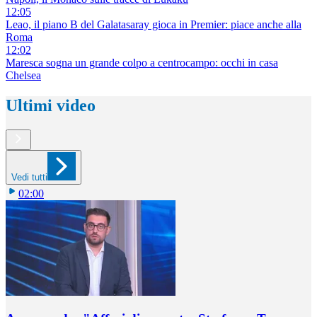
12:05
Leao, il piano B del Galatasaray gioca in Premier: piace anche alla
Roma
12:02
Maresca sogna un grande colpo a centrocampo: occhi in casa
Chelsea
Ultimi video
Vedi tutti
02:00