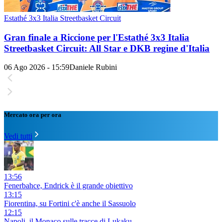
Estathé 3x3 Italia Streetbasket Circuit
Gran finale a Riccione per l'Estathé 3x3 Italia
Streetbasket Circuit: All Star e DKB regine d'Italia
06 Ago 2026 - 15:59
Daniele Rubini
Mercato ora per ora
Vedi tutti
13:56
Fenerbahce, Endrick è il grande obiettivo
13:15
Fiorentina, su Fortini c'è anche il Sassuolo
12:15
Napoli, il Monaco sulle tracce di Lukaku