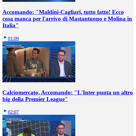
Accomando: "Maldini-Cagliari, tutto fatto! Ecco
cosa manca per l'arrivo di Mastantuono e Molina in
Italia"
01:09
Calciomercato, Accomando: "L'Inter punta un altro
big della Premier League"
02:07