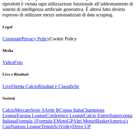
riprodotti è vietata ogni utilizzazione funzionale all’addestramento di
sistemi di intelligenza artificiale generativa. È altresì fatto divieto
espresso di utilizzare mezzi automatizzati di data scraping.
Legal
Corporate
Privacy Policy
Cookie Policy
Media
Video
Foto
Live e Risultati
Live
Diretta Calcio
Risultati e Classifiche
Sezioni
Calcio
Mercato
Serie A
Serie B
Coppa Italia
Champions
League
Europa League
Conference League
Calcio Estero
Supercoppa
Italiana
Formula 1
Formula E
MotoGP
Altri Motori
Basket
America's
Cup
Nations League
Tennis
Sci
Volley
Drive UP