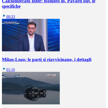
Calciomercato Inter: Romero in, Pavard out, le
specifiche
00:33
Milan-Leao: le parti si riavvicinano, i dettagli
01:16