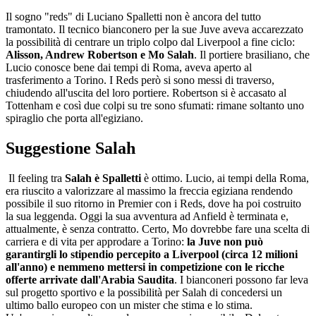
Il sogno "reds" di Luciano Spalletti non è ancora del tutto
tramontato. Il tecnico bianconero per la sue Juve aveva accarezzato
la possibilità di centrare un triplo colpo dal Liverpool a fine ciclo:
Alisson, Andrew Robertson e Mo Salah
. Il portiere brasiliano, che
Lucio conosce bene dai tempi di Roma, aveva aperto al
trasferimento a Torino. I Reds però si sono messi di traverso,
chiudendo all'uscita del loro portiere. Robertson si è accasato al
Tottenham e così due colpi su tre sono sfumati: rimane soltanto uno
spiraglio che porta all'egiziano.
Suggestione Salah
Il feeling tra
Salah è Spalletti
è ottimo. Lucio, ai tempi della Roma,
era riuscito a valorizzare al massimo la freccia egiziana rendendo
possibile il suo ritorno in Premier con i Reds, dove ha poi costruito
la sua leggenda. Oggi la sua avventura ad Anfield è terminata e,
attualmente, è senza contratto. Certo, Mo dovrebbe fare una scelta di
carriera e di vita per approdare a Torino:
la Juve non può
garantirgli lo stipendio percepito a Liverpool (circa 12 milioni
all'anno) e nemmeno mettersi in competizione con le ricche
offerte arrivate dall'Arabia Saudita
. I bianconeri possono far leva
sul progetto sportivo e la possibilità per Salah di concedersi un
ultimo ballo europeo con un mister che stima e lo stima.