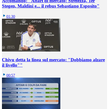
Accomando: "Affari di mercato: Strefezza, Ter
Stegen, Maldini e... il rebus Sebastiano Esposito"
01:30
Chivu detta la linea sul mercato: "Dobbiamo alzare
il livello""
00:57