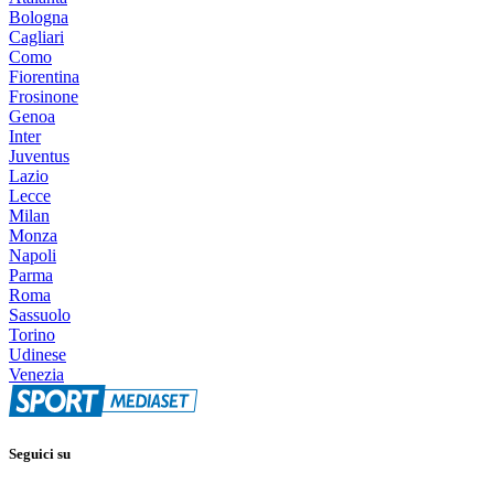
Bologna
Cagliari
Como
Fiorentina
Frosinone
Genoa
Inter
Juventus
Lazio
Lecce
Milan
Monza
Napoli
Parma
Roma
Sassuolo
Torino
Udinese
Venezia
Seguici su