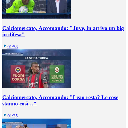
Calciomercato, Accomando: "Juve, in arrivo un big
in difesa"
01:58
Calciomercato, Accomando: "Leao resta? Le cose
stanno così…"
01:35