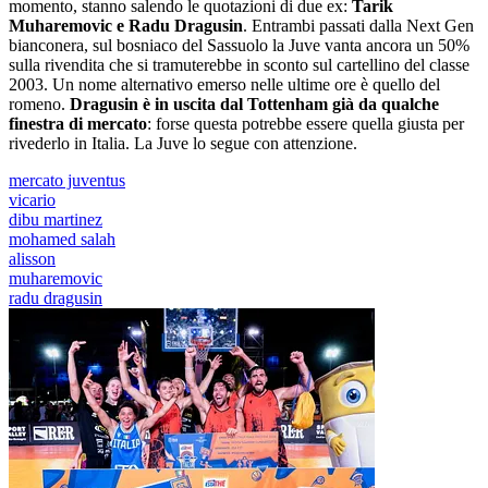
momento, stanno salendo le quotazioni di due ex:
Tarik
Muharemovic e Radu Dragusin
. Entrambi passati dalla Next Gen
bianconera, sul bosniaco del Sassuolo la Juve vanta ancora un 50%
sulla rivendita che si tramuterebbe in sconto sul cartellino del classe
2003. Un nome alternativo emerso nelle ultime ore è quello del
romeno.
Dragusin è in uscita dal Tottenham già da qualche
finestra di mercato
: forse questa potrebbe essere quella giusta per
rivederlo in Italia. La Juve lo segue con attenzione.
mercato juventus
vicario
dibu martinez
mohamed salah
alisson
muharemovic
radu dragusin