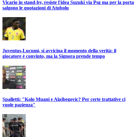
Vicario in stand-by, resiste l'idea Suzuki via Psg ma per la porta
salgono le quotazioni di Atubolu
Juventus-Lucumì, si avvicina il momento della verità: il
giocatore è convinto, ma la Signora prende tempo
Spalletti: "Kolo Muani e Alajbegovic? Per certe trattative ci
vuole pazienza"