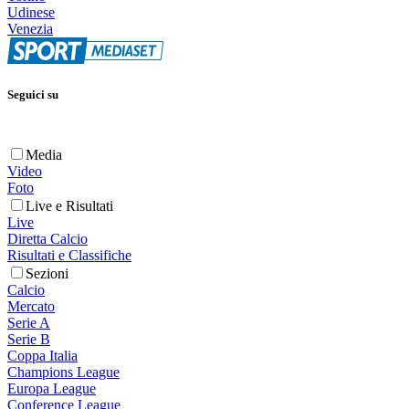
Udinese
Venezia
Seguici su
Media
Video
Foto
Live e Risultati
Live
Diretta Calcio
Risultati e Classifiche
Sezioni
Calcio
Mercato
Serie A
Serie B
Coppa Italia
Champions League
Europa League
Conference League