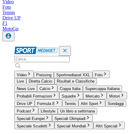
Video
Foto
Tennis
Drive UP
F1
MotoGp
Video
Pressing
Sportmediaset XXL
Foto
Live
Diretta Calcio
Risultati e Classifiche
News Live
Calcio
Coppa Italia
Supercoppa Italiana
Probabili Formazioni
Squadre
Mercato
Motori
Drive UP
Formula E
Tennis
Altri Sport
Sondaggi
Podcast
Lifestyle
Un libro a settimana
Speciali Europei
Speciali Olimpiadi
Speciale Scudetti
Speciali Mondiali
Altri Speciali