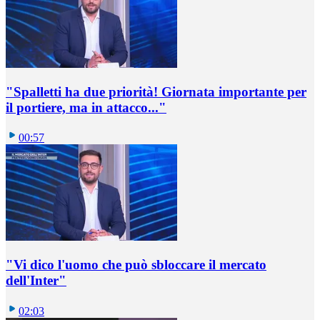
"Spalletti ha due priorità! Giornata importante per
il portiere, ma in attacco..."
00:57
"Vi dico l'uomo che può sbloccare il mercato
dell'Inter"
02:03