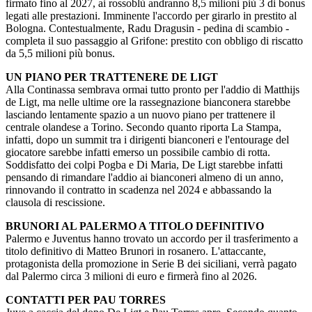
firmato fino al 2027, ai rossoblù andranno 8,5 milioni più 3 di bonus
legati alle prestazioni. Imminente l'accordo per girarlo in prestito al
Bologna. Contestualmente, Radu Dragusin - pedina di scambio -
completa il suo passaggio al Grifone: prestito con obbligo di riscatto
da 5,5 milioni più bonus.
UN PIANO PER TRATTENERE DE LIGT
Alla Continassa sembrava ormai tutto pronto per l'addio di Matthijs
de Ligt, ma nelle ultime ore la rassegnazione bianconera starebbe
lasciando lentamente spazio a un nuovo piano per trattenere il
centrale olandese a Torino. Secondo quanto riporta La Stampa,
infatti, dopo un summit tra i dirigenti bianconeri e l'entourage del
giocatore sarebbe infatti emerso un possibile cambio di rotta.
Soddisfatto dei colpi Pogba e Di Maria, De Ligt starebbe infatti
pensando di rimandare l'addio ai bianconeri almeno di un anno,
rinnovando il contratto in scadenza nel 2024 e abbassando la
clausola di rescissione.
BRUNORI AL PALERMO A TITOLO DEFINITIVO
Palermo e Juventus hanno trovato un accordo per il trasferimento a
titolo definitivo di Matteo Brunori in rosanero. L'attaccante,
protagonista della promozione in Serie B dei siciliani, verrà pagato
dal Palermo circa 3 milioni di euro e firmerà fino al 2026.
CONTATTI PER PAU TORRES