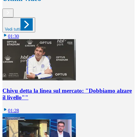
Vedi tutti
01:30
Chivu detta la linea sul mercato: "Dobbiamo alzare
il livello""
01:28