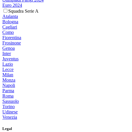
Euro 2024
Squadra Serie A
Atalanta
Bologna
Cagliari
Como
Fiorentina
Frosinone
Genoa
Inter
Juventus
Lazio
Lecce
Milan
Monza
Napoli
Parma
Roma
Sassuolo
Torino
Udinese
Venezia
Legal