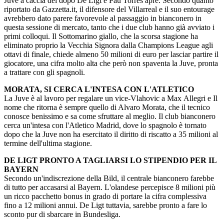
Juve a caccia del dopo De Ligt e Pau Torres apre. Secondo quanto
riportato da Gazzetta.it, il difensore del Villarreal e il suo entourage
avrebbero dato parere favorevole al passaggio in bianconero in
questa sessione di mercato, tanto che i due club hanno già avviato i
primi colloqui. Il Sottomarino giallo, che la scorsa stagione ha
eliminato proprio la Vecchia Signora dalla Champions League agli
ottavi di finale, chiede almeno 50 milioni di euro per lasciar partire il
giocatore, una cifra molto alta che però non spaventa la Juve, pronta
a trattare con gli spagnoli.
MORATA, SI CERCA L'INTESA CON L'ATLETICO
La Juve è al lavoro per regalare un vice-Vlahovic a Max Allegri e Il
nome che ritorna è sempre quello di Alvaro Morata, che il tecnico
conosce benissimo e sa come sfruttare al meglio. Il club bianconero
cerca un'intesa con l'Atletico Madrid, dove lo spagnolo è tornato
dopo che la Juve non ha esercitato il diritto di riscatto a 35 milioni al
termine dell'ultima stagione.
DE LIGT PRONTO A TAGLIARSI LO STIPENDIO PER IL
BAYERN
Secondo un'indiscrezione della Bild, il centrale bianconero farebbe
di tutto per accasarsi al Bayern. L'olandese percepisce 8 milioni più
un ricco pacchetto bonus in grado di portare la cifra complessiva
fino a 12 milioni annui. De Ligt tuttavia, sarebbe pronto a fare lo
sconto pur di sbarcare in Bundesliga.