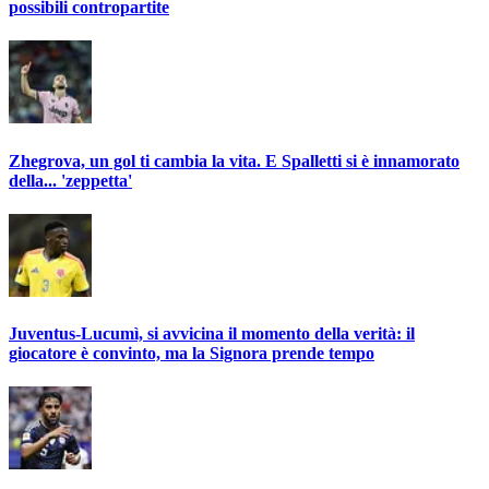
possibili contropartite
Zhegrova, un gol ti cambia la vita. E Spalletti si è innamorato
della... 'zeppetta'
Juventus-Lucumì, si avvicina il momento della verità: il
giocatore è convinto, ma la Signora prende tempo