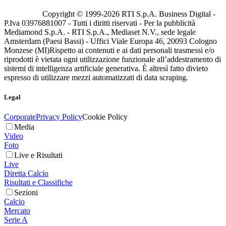
Copyright © 1999-
2026
RTI S.p.A. Business Digital -
P.Iva 03976881007 - Tutti i diritti riservati - Per la pubblicità
Mediamond S.p.A. - RTI S.p.A., Mediaset N.V., sede legale
Amsterdam (Paesi Bassi) - Uffici Viale Europa 46, 20093 Cologno
Monzese (MI)
Rispetto ai contenuti e ai dati personali trasmessi e/o
riprodotti è vietata ogni utilizzazione funzionale all’addestramento di
sistemi di intelligenza artificiale generativa. È altresì fatto divieto
espresso di utilizzare mezzi automatizzati di data scraping.
Legal
Corporate
Privacy Policy
Cookie Policy
Media
Video
Foto
Live e Risultati
Live
Diretta Calcio
Risultati e Classifiche
Sezioni
Calcio
Mercato
Serie A