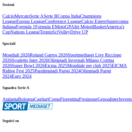
Sezioni
Calcio
Mercato
Serie A
Serie B
Coppa Italia
Champions
League
Europa League
Conference League
Calcio Estero
Supercoppa
Italiana
Formula 1
Formula E
MotoGP
Altri Motori
Basket
America's
Cup
Nations League
Tennis
Sci
Volley
Drive UP
Speciali
Mondiali 2026
Roland Garros 2026
Sportmediaset Live Riccione
2026
Scudetto Inter 2026
Olimpiadi Invernali Milano Cortina
2026
Super Bowl 2026
Eicma 2025
Mondiale per club 2025
EICMA
Riding Fest 2025
Paralimpiadi Parigi 2024
Olimpiadi Parigi
2024
Euro 2024
Squadra Serie A
Atalanta
Bologna
Cagliari
Como
Fiorentina
Frosinone
Genoa
Inter
Juvent
Seguici su