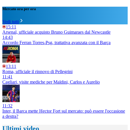
Mercato ora per ora
Vedi tutti
15:11
Arsenal, ufficiale acquisto Bruno Guimaraes dal Newcastle
14:43
Accordo Ferran Torres-Psg, trattativa avanzata con il Barça
13:11
Roma, ufficiale il rinnovo di Pellegrini
11:41
Cagliari, visite mediche per Maldini, Carlos e Aurelio
11:32
Inter, il Barça mette Hector Fort sul mercato: può essere l'occasione
a destra?
Ultimi video