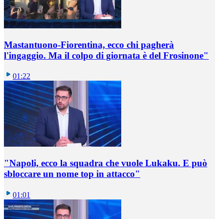
Mastantuono-Fiorentina, ecco chi pagherà
l'ingaggio. Ma il colpo di giornata è del Frosinone"
01:22
"Napoli, ecco la squadra che vuole Lukaku. E può
sbloccare un nome top in attacco"
01:01