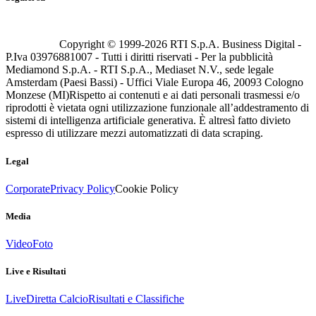
Copyright © 1999-
2026
RTI S.p.A. Business Digital -
P.Iva 03976881007 - Tutti i diritti riservati - Per la pubblicità
Mediamond S.p.A. - RTI S.p.A., Mediaset N.V., sede legale
Amsterdam (Paesi Bassi) - Uffici Viale Europa 46, 20093 Cologno
Monzese (MI)
Rispetto ai contenuti e ai dati personali trasmessi e/o
riprodotti è vietata ogni utilizzazione funzionale all’addestramento di
sistemi di intelligenza artificiale generativa. È altresì fatto divieto
espresso di utilizzare mezzi automatizzati di data scraping.
Legal
Corporate
Privacy Policy
Cookie Policy
Media
Video
Foto
Live e Risultati
Live
Diretta Calcio
Risultati e Classifiche