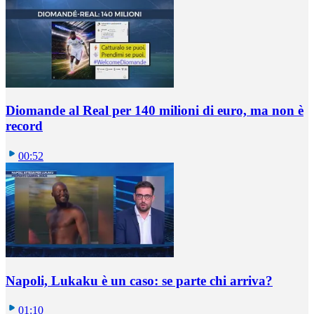
Diomande al Real per 140 milioni di euro, ma non è
record
00:52
Napoli, Lukaku è un caso: se parte chi arriva?
01:10