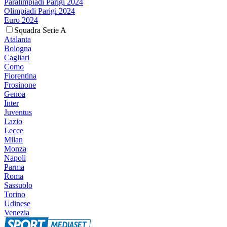
Paralimpiadi Parigi 2024
Olimpiadi Parigi 2024
Euro 2024
Squadra Serie A
Atalanta
Bologna
Cagliari
Como
Fiorentina
Frosinone
Genoa
Inter
Juventus
Lazio
Lecce
Milan
Monza
Napoli
Parma
Roma
Sassuolo
Torino
Udinese
Venezia