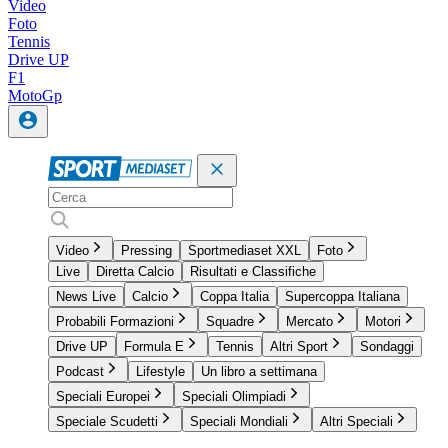
Video
Foto
Tennis
Drive UP
F1
MotoGp
Video
Pressing
Sportmediaset XXL
Foto
Live
Diretta Calcio
Risultati e Classifiche
News Live
Calcio
Coppa Italia
Supercoppa Italiana
Probabili Formazioni
Squadre
Mercato
Motori
Drive UP
Formula E
Tennis
Altri Sport
Sondaggi
Podcast
Lifestyle
Un libro a settimana
Speciali Europei
Speciali Olimpiadi
Speciale Scudetti
Speciali Mondiali
Altri Speciali