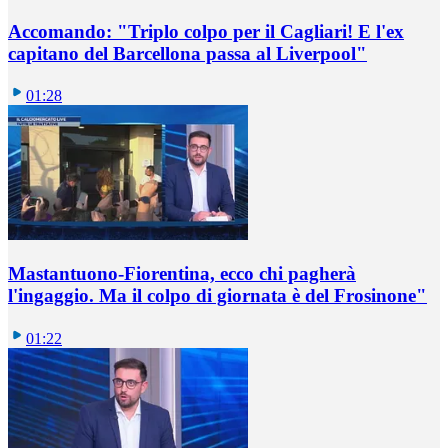
Accomando: "Triplo colpo per il Cagliari! E l'ex
capitano del Barcellona passa al Liverpool"
01:28
Mastantuono-Fiorentina, ecco chi pagherà
l'ingaggio. Ma il colpo di giornata è del Frosinone"
01:22