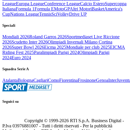
League
Europa League
Conference League
Calcio Estero
Supercoppa
Italiana
Formula 1
Formula E
MotoGP
Altri Motori
Basket
America's
Cup
Nations League
Tennis
Sci
Volley
Drive UP
Speciali
Mondiali 2026
Roland Garros 2026
Sportmediaset Live Riccione
2026
Scudetto Inter 2026
Olimpiadi Invernali Milano Cortina
2026
Super Bowl 2026
Eicma 2025
Mondiale per club 2025
EICMA
Riding Fest 2025
Paralimpiadi Parigi 2024
Olimpiadi Parigi
2024
Euro 2024
Squadra Serie A
Atalanta
Bologna
Cagliari
Como
Fiorentina
Frosinone
Genoa
Inter
Juvent
Seguici su
Copyright © 1999-
2026
RTI S.p.A. Business Digital -
P.Iva 03976881007 - Tutti i diritti riservati - Per la pubblicità