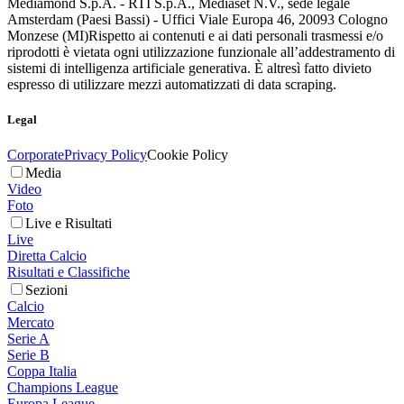
Mediamond S.p.A. - RTI S.p.A., Mediaset N.V., sede legale
Amsterdam (Paesi Bassi) - Uffici Viale Europa 46, 20093 Cologno
Monzese (MI)
Rispetto ai contenuti e ai dati personali trasmessi e/o
riprodotti è vietata ogni utilizzazione funzionale all’addestramento di
sistemi di intelligenza artificiale generativa. È altresì fatto divieto
espresso di utilizzare mezzi automatizzati di data scraping.
Legal
Corporate
Privacy Policy
Cookie Policy
Media
Video
Foto
Live e Risultati
Live
Diretta Calcio
Risultati e Classifiche
Sezioni
Calcio
Mercato
Serie A
Serie B
Coppa Italia
Champions League
Europa League