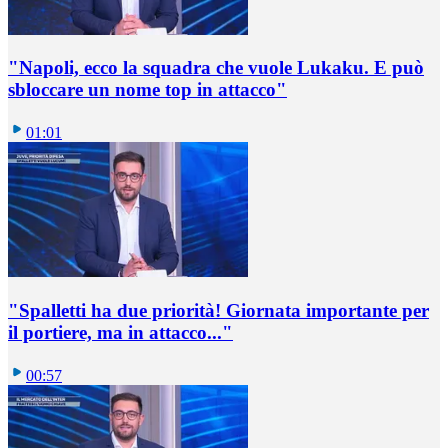
"Napoli, ecco la squadra che vuole Lukaku. E può
sbloccare un nome top in attacco"
01:01
"Spalletti ha due priorità! Giornata importante per
il portiere, ma in attacco..."
00:57