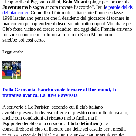
"I rapporti col
Psg
sono ottimi,
Kolo Muani
spinge per tornare alla
Juventus
ma bisogna ancora trovare l’accordo". Ieri l
e parole del ds
dei bianconeri
Comolli sul futuro dell'attaccante francese classe
1998 lasciavano pensare che il desiderio del giocatore di tornare in
bianconero per riprendere il discorso interrotto dopo il Mondiale per
Club fosse vicino ad essere esaudito, ma oggi dalla Francia arrivano
notizie secondo cui il ritorno a Torino di Kolo Muani non
sarebbe poi così certo.
Leggi anche
Dalla Germania: Sancho vuole tornare al Dortmund, la
trattativa avanza. La Juve è avvisata
A scriverlo è Le Parisien, secondo cui il club italiano
avrebbe presentato diverse offerte di prestito con diritto di riscatto,
anche con condizioni di riscatto molto facili, ma il
Psg pretenderebbe una cessione a
titolo definitivo
(che
consentirebbe al club di liberare una delle sei caselle per i prestiti
esteri concesse dalla Fifa) e quindi la negoziazione sembrerebbe