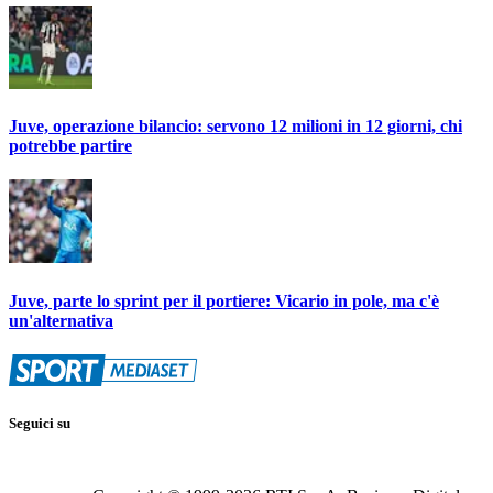
Juve, operazione bilancio: servono 12 milioni in 12 giorni, chi
potrebbe partire
Juve, parte lo sprint per il portiere: Vicario in pole, ma c'è
un'alternativa
Seguici su