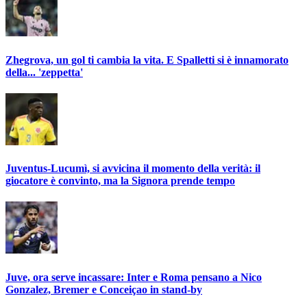
Zhegrova, un gol ti cambia la vita. E Spalletti si è innamorato
della... 'zeppetta'
Juventus-Lucumì, si avvicina il momento della verità: il
giocatore è convinto, ma la Signora prende tempo
Juve, ora serve incassare: Inter e Roma pensano a Nico
Gonzalez, Bremer e Conceiçao in stand-by