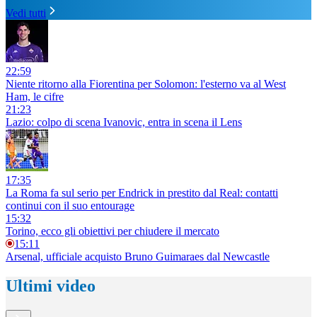
Vedi tutti
22:59
Niente ritorno alla Fiorentina per Solomon: l'esterno va al West
Ham, le cifre
21:23
Lazio: colpo di scena Ivanovic, entra in scena il Lens
17:35
La Roma fa sul serio per Endrick in prestito dal Real: contatti
continui con il suo entourage
15:32
Torino, ecco gli obiettivi per chiudere il mercato
15:11
Arsenal, ufficiale acquisto Bruno Guimaraes dal Newcastle
Ultimi video