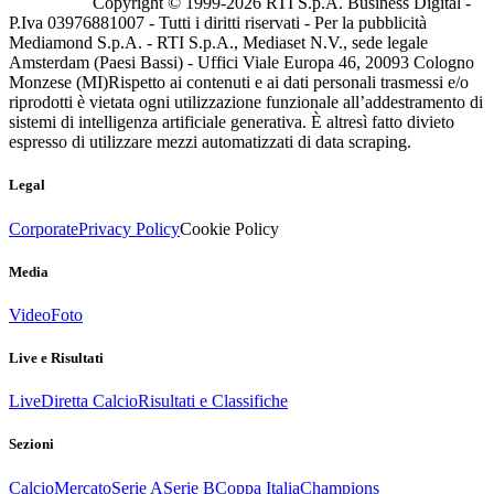
Copyright © 1999-
2026
RTI S.p.A. Business Digital -
P.Iva 03976881007 - Tutti i diritti riservati - Per la pubblicità
Mediamond S.p.A. - RTI S.p.A., Mediaset N.V., sede legale
Amsterdam (Paesi Bassi) - Uffici Viale Europa 46, 20093 Cologno
Monzese (MI)
Rispetto ai contenuti e ai dati personali trasmessi e/o
riprodotti è vietata ogni utilizzazione funzionale all’addestramento di
sistemi di intelligenza artificiale generativa. È altresì fatto divieto
espresso di utilizzare mezzi automatizzati di data scraping.
Legal
Corporate
Privacy Policy
Cookie Policy
Media
Video
Foto
Live e Risultati
Live
Diretta Calcio
Risultati e Classifiche
Sezioni
Calcio
Mercato
Serie A
Serie B
Coppa Italia
Champions