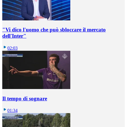
"Vi dico l'uomo che può sbloccare il mercato
dell'Inter"
02:03
Il tempo di sognare
01:34